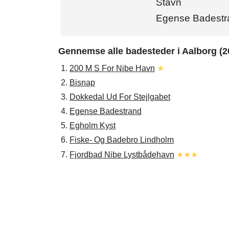
Stavn
Egense Badestr
Gennemse alle badesteder i Aalborg (2
1.
200 M S For Nibe Havn
★
2.
Bisnap
3.
Dokkedal Ud For Stejlgabet
4.
Egense Badestrand
5.
Egholm Kyst
6.
Fiske- Og Badebro Lindholm
7.
Fjordbad Nibe Lystbådehavn
★★★