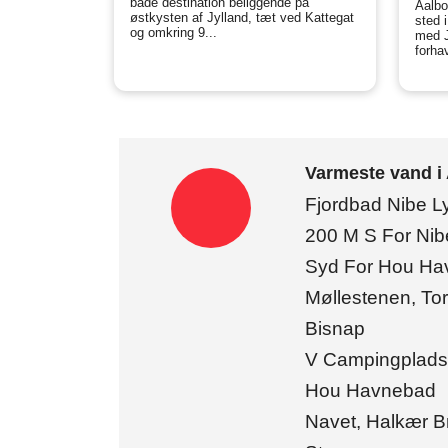
bade destination beliggende på
Aalbo
østkysten af Jylland, tæt ved Kattegat
sted i
og omkring 9...
med J
forhav
Varmeste vand i
Fjordbad Nibe 
200 M S For Ni
Syd For Hou Ha
Møllestenen, To
Bisnap
V Campingplads
Hou Havnebad
Navet, Halkær B