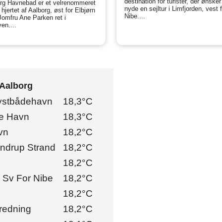
destination for turister, der ønsker
rg Havnebad er et velrenommeret
nyde en sejltur i Limfjorden, vest 
 hjertet af Aalborg, øst for Elbjørn
Nibe....
omfru Ane Parken ret i
en....
 Aalborg
Lystbådehavn
18,3°C
be Havn
18,3°C
vn
18,2°C
rndrup Strand
18,2°C
18,2°C
 Sv For Nibe
18,2°C
18,2°C
redning
18,2°C