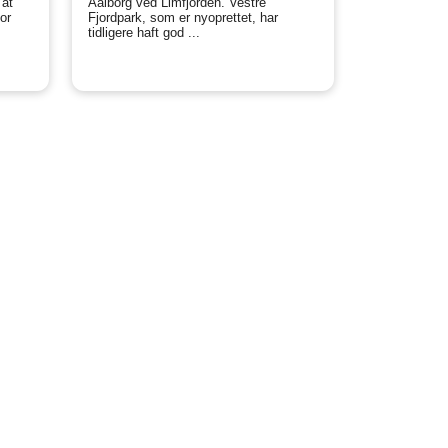
 at
Aalborg ved Limfjorden. Vestre
for
Fjordpark, som er nyoprettet, har
tidligere haft god ...