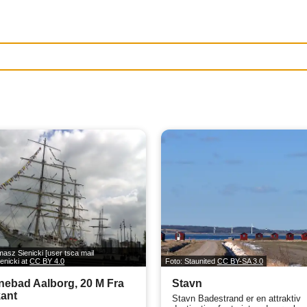
masz Sienicki [user tsca mail
enicki at
CC BY 4.0
Foto: Staunited
CC BY-SA 3.0
ebad Aalborg, 20 M Fra
Stavn
ant
Stavn Badestrand er en attraktiv