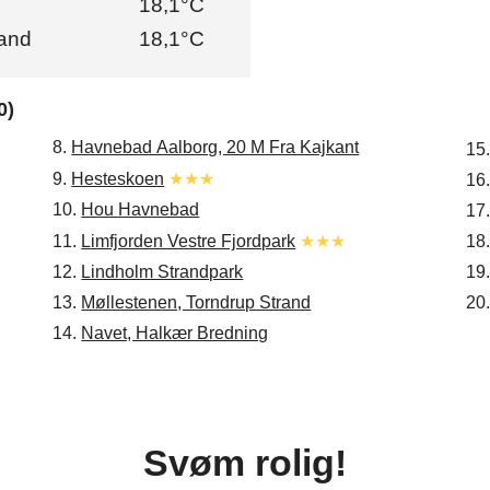
18,1°C
and
18,1°C
0)
8.
Havnebad Aalborg, 20 M Fra Kajkant
15
9.
Hesteskoen
★★★
16
10.
Hou Havnebad
17
11.
Limfjorden Vestre Fjordpark
★★★
18
12.
Lindholm Strandpark
19
13.
Møllestenen, Torndrup Strand
20
14.
Navet, Halkær Bredning
Svøm rolig!