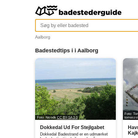
Aalborg
Badestedtips i i Aalborg
Foto: To
Foto: Nicodk
CC BY-SA 3.0
tomaszsi
Dokkedal Ud For Stejlgabet
Havn
Kajk
Dokkedal Badestrand er en udmærket