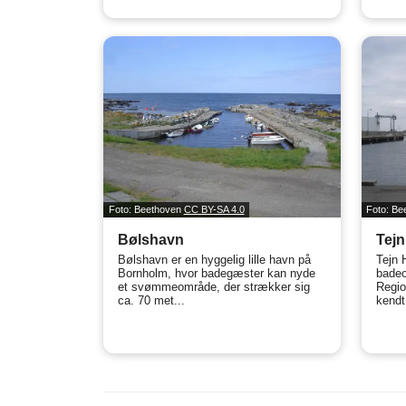
Foto: Beethoven
CC BY-SA 4.0
Foto: B
Bølshavn
Tejn
Bølshavn er en hyggelig lille havn på
Tejn 
Bornholm, hvor badegæster kan nyde
badeo
et svømmeområde, der strækker sig
Regio
ca. 70 met...
kendt 