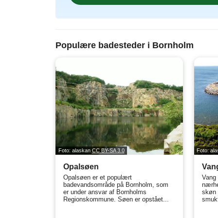
Populære badesteder i Bornholm
Foto: alaskan
CC BY-SA 3.0
Foto: al
Opalsøen
Vang
Opalsøen er et populært
Vang 
badevandsområde på Bornholm, som
nærhe
er under ansvar af Bornholms
skøn 
Regionskommune. Søen er opstået...
smukt