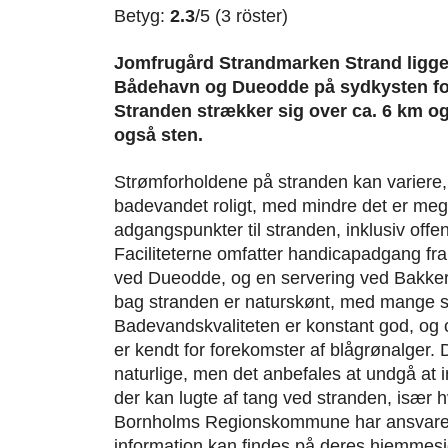
Betyg:
2.3
/5 (3 röster)
Jomfrugård Strandmarken Strand ligg
Bådehavn og Dueodde på sydkysten fo
Stranden strækker sig over ca. 6 km o
også sten.
Strømforholdene på stranden kan variere,
badevandet roligt, med mindre det er meg
adgangspunkter til stranden, inklusiv offent
Faciliteterne omfatter handicapadgang fra
ved Dueodde, og en servering ved Bakk
bag stranden er naturskønt, med mange
Badevandskvaliteten er konstant god, og
er kendt for forekomster af blågrønalger.
naturlige, men det anbefales at undgå at
der kan lugte af tang ved stranden, især hv
Bornholms Regionskommune har ansvaret 
information kan findes på deres hjemmesi