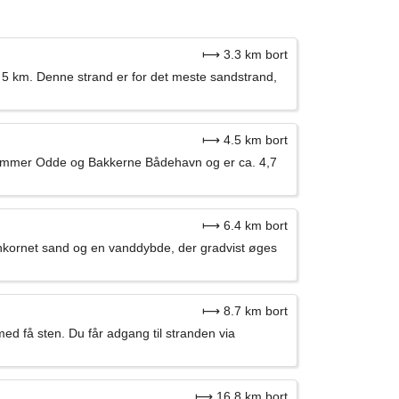
⟼ 3.3 km bort
 km. Denne strand er for det meste sandstrand,
⟼ 4.5 km bort
ghammer Odde og Bakkerne Bådehavn og er ca. 4,7
⟼ 6.4 km bort
inkornet sand og en vanddybde, der gradvist øges
⟼ 8.7 km bort
d få sten. Du får adgang til stranden via
⟼ 16.8 km bort