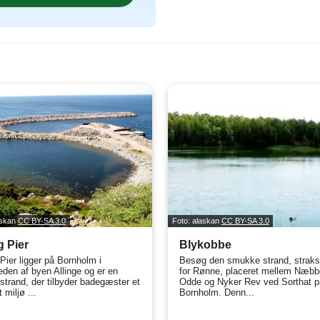
askan
CC BY-SA 3.0
Foto: alaskan
CC BY-SA 3.0
 Pier
Blykobbe
Pier ligger på Bornholm i
Besøg den smukke strand, straks
den af byen Allinge og er en
for Rønne, placeret mellem Næbb
strand, der tilbyder badegæster et
Odde og Nyker Rev ved Sorthat p
 miljø ...
Bornholm. Denn...