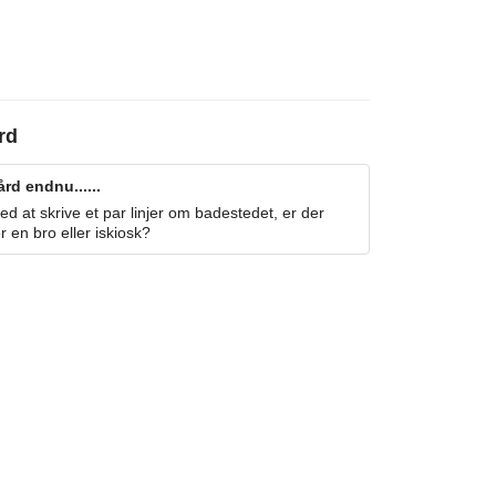
rd
rd endnu......
 at skrive et par linjer om badestedet, er der
r en bro eller iskiosk?