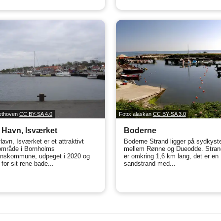
eethoven
CC BY-SA 4.0
Foto: alaskan
CC BY-SA 3.0
 Havn, Isværket
Boderne
Havn, Isværket er et attraktivt
Boderne Strand ligger på sydkyst
mråde i Bornholms
mellem Rønne og Dueodde. Stra
nskommune, udpeget i 2020 og
er omkring 1,6 km lang, det er en
for sit rene bade...
sandstrand med...