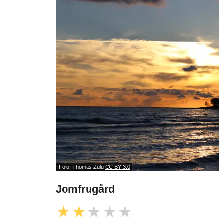
Foto: Thomas Zulu
CC BY 3.0
Jomfrugård
★
★
★
★
★