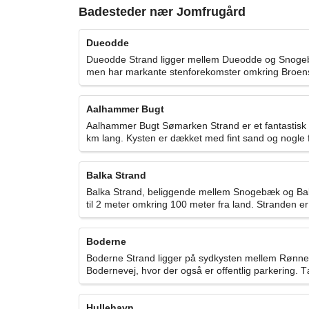
Badesteder nær Jomfrugård
Dueodde
Dueodde Strand ligger mellem Dueodde og Snogebæ
men har markante stenforekomster omkring Broe
Aalhammer Bugt
Aalhammer Bugt Sømarken Strand er et fantastisk 
km lang. Kysten er dækket med fint sand og nogle f
Balka Strand
Balka Strand, beliggende mellem Snogebæk og Balk
til 2 meter omkring 100 meter fra land. Stranden er
Boderne
Boderne Strand ligger på sydkysten mellem Rønne 
Bodernevej, hvor der også er offentlig parkering. T
Hullehavn