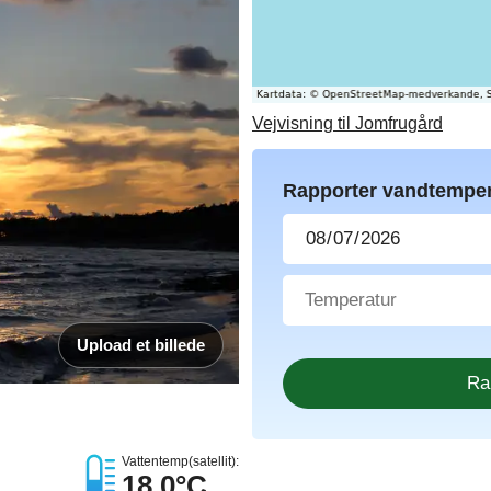
Vejvisning til Jomfrugård
Rapporter vandtemper
Upload et billede
Vattentemp(satellit):
18.0°C