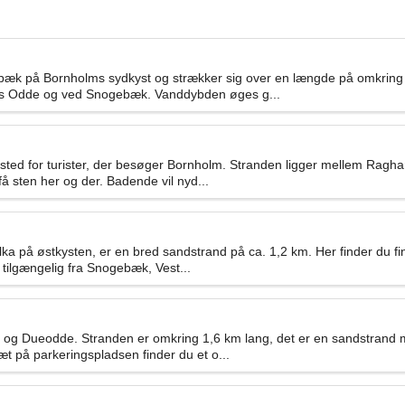
k på Bornholms sydkyst og strækker sig over en længde på omkring 5
ns Odde og ved Snogebæk. Vanddybden øges g...
sted for turister, der besøger Bornholm. Stranden ligger mellem Ra
å sten her og der. Badende vil nyd...
a på østkysten, er en bred sandstrand på ca. 1,2 km. Her finder du f
 tilgængelig fra Snogebæk, Vest...
og Dueodde. Stranden er omkring 1,6 km lang, det er en sandstrand me
æt på parkeringspladsen finder du et o...