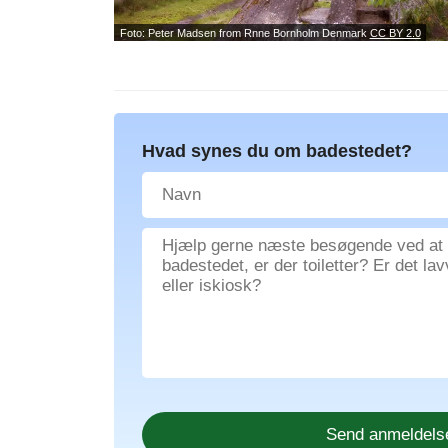
Foto: Peter Madsen from Rnne Bornholm Denmark
CC BY 2.0
Hvad synes du om badestedet?