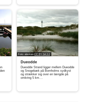
Foto: alaskan
CC BY-SA 3.0
Dueodde
en
Dueodde Strand ligger mellem Dueodde
nden
og Snogebæk på Bornholms sydkyst
og strækker sig over en længde på
omkring 5 km....