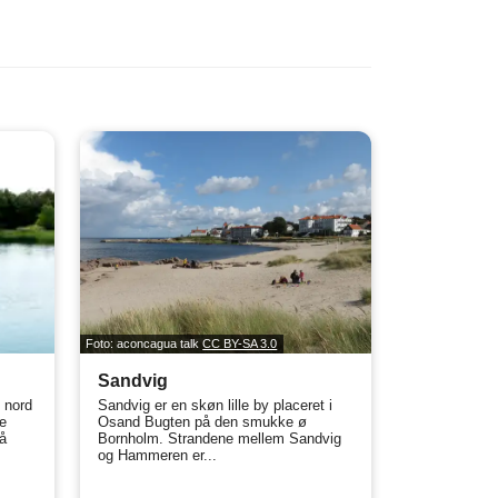
Foto: aconcagua talk
CC BY-SA 3.0
Sandvig
 nord
Sandvig er en skøn lille by placeret i
e
Osand Bugten på den smukke ø
å
Bornholm. Strandene mellem Sandvig
og Hammeren er...