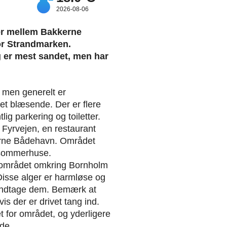
2026-08-06
er mellem Bakkerne
r Strandmarken.
g er mest sandet, men har
 men generelt er
et blæsende. Der er flere
lig parkering og toiletter.
 Fyrvejen, en restaurant
erne Bådehavn. Området
 sommerhuse.
 området omkring Bornholm
 Disse alger er harmløse og
 indtage dem. Bemærk at
is der er drivet tang ind.
for området, og yderligere
de.