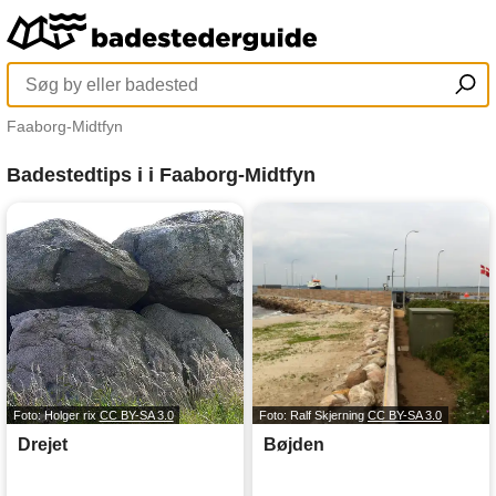
Faaborg-Midtfyn
Badestedtips i i Faaborg-Midtfyn
Foto: Holger rix
CC BY-SA 3.0
Foto: Ralf Skjerning
CC BY-SA 3.0
Drejet
Bøjden