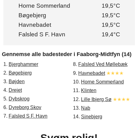
Horne Sommerland
19,5°C
Bøgebjerg
19,5°C
Havnebadet
19,5°C
Falsled S F. Havn
19,4°C
Gennemse alle badesteder i Faaborg-Midtfyn (14)
1.
Bjerghammer
8.
Falsled Ved Møllebæk
2.
Bøgebjerg
9.
Havnebadet
★★★★
3.
Bøjden
10.
Horne Sommerland
4.
Drejet
11.
Klinten
5.
Dybskrog
12.
Lille Ibjerg Sø
★★★★
6.
Dyreborg Skov
13.
Nab
7.
Falsled S F. Havn
14.
Sinebjerg
Svøm rolig!