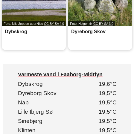
Foto: Nils Jepsen userNico
CC BY-SA 4.0
Foto: Holger rix
CC BY-SA 3.0
Dybskrog
Dyreborg Skov
Varmeste vand i Faaborg-Midtfyn
Dybskrog
19,6°C
Dyreborg Skov
19,5°C
Nab
19,5°C
Lille Ibjerg Sø
19,5°C
Sinebjerg
19,5°C
Klinten
19,5°C