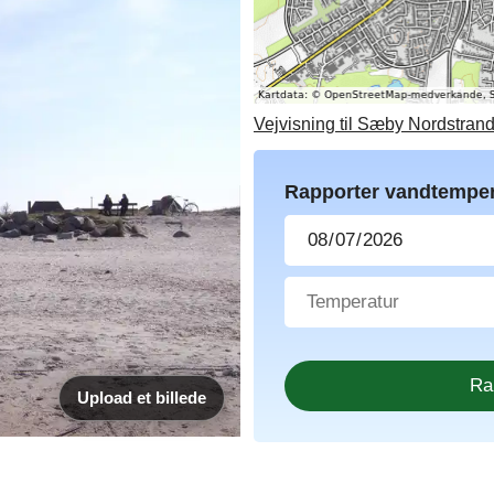
Vejvisning til Sæby Nordstran
Rapporter vandtemper
Upload et billede