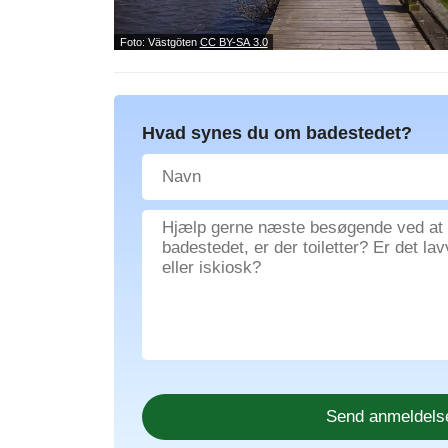
Foto: Västgöten
CC BY-SA 3.0
Hvad synes du om badestedet?