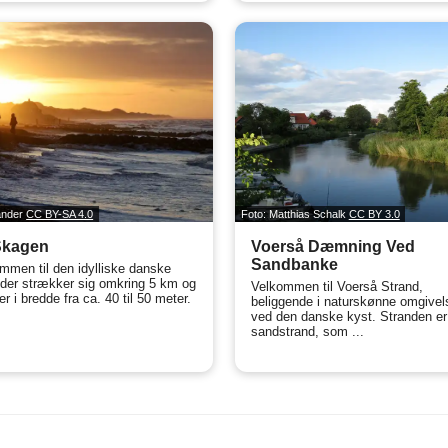
lander
CC BY-SA 4.0
Foto: Matthias Schalk
CC BY 3.0
Skagen
Voerså Dæmning Ved
Sandbanke
mmen til den idylliske danske
 der strækker sig omkring 5 km og
Velkommen til Voerså Strand,
er i bredde fra ca. 40 til 50 meter.
beliggende i naturskønne omgivel
ved den danske kyst. Stranden er
sandstrand, som ...