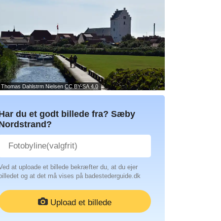
: Thomas Dahlstrm Nielsen
CC BY-SA 4.0
Har du et godt billede fra? Sæby
Nordstrand?
Ved at uploade et billede bekræfter du, at du ejer
billedet og at det må vises på badestederguide.dk
Upload et billede