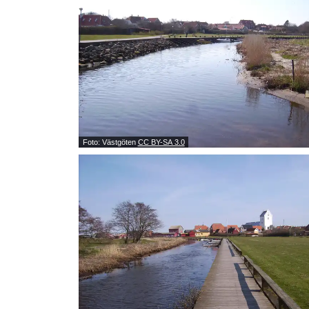
Foto: Västgöten
CC BY-SA 3.0