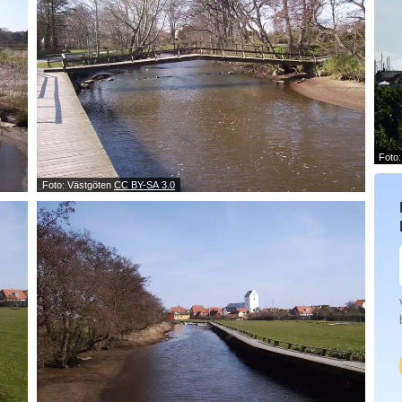
Foto
Foto: Västgöten
CC BY-SA 3.0