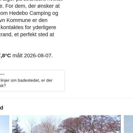
erie. For dem, der ønsker at
r som Hedebo Camping og
havn Kommune er den
kontaktes for yderligere
and, et perfekt sted at
7,8°C
målt 2026-08-07.
...
linjer om badestedet, er der
osk?
nd