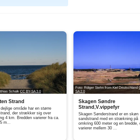
Foto: Rdiger Stehn from Kiel Deutschland
tthias Schalk
CC BY-SA 3.0
SA 2.0
ten Strand
Skagen Søndre
Strand,V.vippefyr
 dejlige område har en større
trand, der strækker sig over
Skagen Sønderstrand er en skøn
ng 4 km. Bredden varierer fra ca.
sandstrand med en strækning på
35 m...
omkring 600 meter og en bredde, 
varierer mellem 30 ...