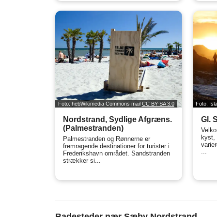
Foto: hebWikimedia Commons mail
CC BY-SA 3.0
Foto: Is
Nordstrand, Sydlige Afgræns.
Gl. 
(Palmestranden)
Velko
kyst,
Palmestranden og Rønnerne er
varier
fremragende destinationer for turister i
...
Frederikshavn området. Sandstranden
strækker si...
Badesteder nær Sæby Nordstrand