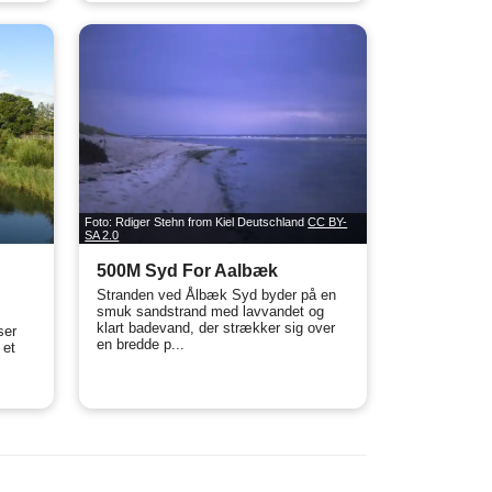
Foto: Rdiger Stehn from Kiel Deutschland
CC BY-
SA 2.0
500M Syd For Aalbæk
Stranden ved Ålbæk Syd byder på en
smuk sandstrand med lavvandet og
klart badevand, der strækker sig over
ser
en bredde p...
 et