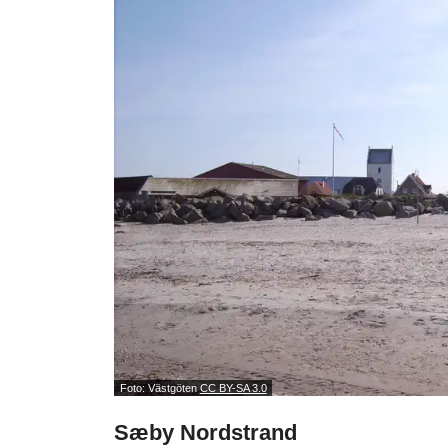
Foto: Västgöten
CC BY-SA 3.0
Sæby Nordstrand