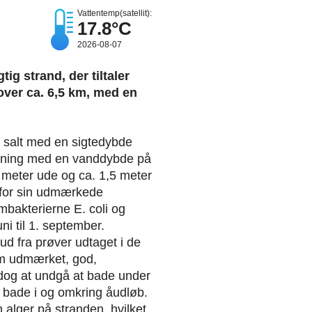
Vattentemp(satellit):
17.8°C
2026-08-07
g strand, der tiltaler
over ca. 6,5 km, med en
g salt med en sigtedybde
ømning med en vanddybde på
 meter ude og ca. 1,5 meter
 for sin udmærkede
rmbakterierne E. coli og
i til 1. september.
d fra prøver udtaget i de
om udmærket, god,
s dog at undgå at bade under
at bade i og omkring åudløb.
n alger på stranden, hvilket