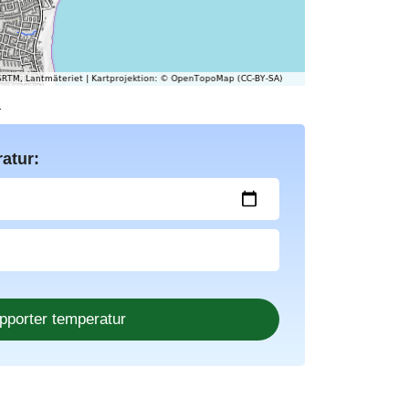
d
atur: