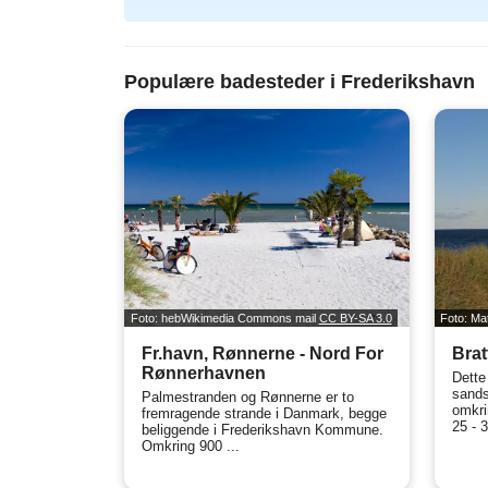
Populære badesteder i Frederikshavn
Foto: hebWikimedia Commons mail
CC BY-SA 3.0
Foto: Ma
Fr.havn, Rønnerne - Nord For
Brat
Rønnerhavnen
Dette
sands
Palmestranden og Rønnerne er to
omkri
fremragende strande i Danmark, begge
25 - 
beliggende i Frederikshavn Kommune.
Omkring 900 ...