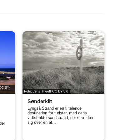
CC BY-
Foto: Jens Theeß
CC BY 3.0
Sønderklit
Lyngså Strand er en tiltalende
destination for turister, med dens
vidtstrakte sandstrand, der strækker
sig over en af...
der