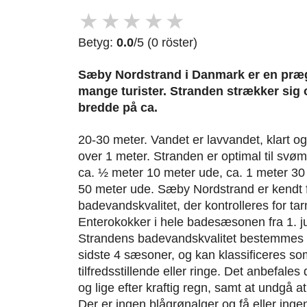
★
★
★
★
★
Betyg:
0.0
/5 (0 röster)
Sæby Nordstrand i Danmark er en prægti
mange turister. Stranden strækker sig 
bredde på ca.
20-30 meter. Vandet er lavvandet, klart o
over 1 meter. Stranden er optimal til sv
ca. ½ meter 10 meter ude, ca. 1 meter 30
50 meter ude. Sæby Nordstrand er kendt
badevandskvalitet, der kontrolleres for ta
Enterokokker i hele badesæsonen fra 1. jun
Strandens badevandskvalitet bestemmes u
sidste 4 sæsoner, og kan klassificeres s
tilfredsstillende eller ringe. Det anbefale
og lige efter kraftig regn, samt at undgå 
Der er ingen blågrønalger og få eller inge