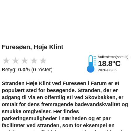
Upload et billede
Furesøen, Høje Klint
Vattentemp(satellit):
★
★
★
★
★
18.8°C
Betyg:
0.0
/5 (0 röster)
2026-08-06
Stranden Høje Klint ved Furesøen i Farum er et
populært sted for besøgende. Stranden, der er
adgang til via en offentlig sti ved Skovbakken, er
omtalt for dens fremragende badevandskvalitet og
smukke omgivelser. Her findes
parkeringsmuligheder i nærheden og et par
faciliteter ved stranden, som for eksempel en