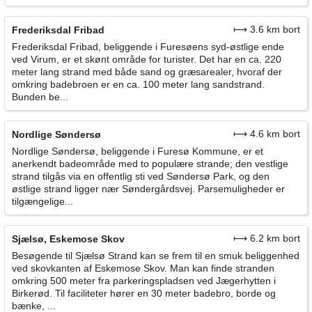
⟼ 3.6 km bort
Frederiksdal Fribad
Frederiksdal Fribad, beliggende i Furesøens syd-østlige ende
ved Virum, er et skønt område for turister. Det har en ca. 220
meter lang strand med både sand og græsarealer, hvoraf der
omkring badebroen er en ca. 100 meter lang sandstrand.
Bunden be...
⟼ 4.6 km bort
Nordlige Søndersø
Nordlige Søndersø, beliggende i Furesø Kommune, er et
anerkendt badeområde med to populære strande; den vestlige
strand tilgås via en offentlig sti ved Søndersø Park, og den
østlige strand ligger nær Søndergårdsvej. Parsemuligheder er
tilgængelige...
⟼ 6.2 km bort
Sjælsø, Eskemose Skov
Besøgende til Sjælsø Strand kan se frem til en smuk beliggenhed
ved skovkanten af Eskemose Skov. Man kan finde stranden
omkring 500 meter fra parkeringspladsen ved Jægerhytten i
Birkerød. Til faciliteter hører en 30 meter badebro, borde og
bænke, ...