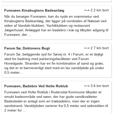
⟼ 2.2 km bort
Furesøen Kinabugtens Badeanlæg
Når du besøger Furesøen, kan du nyde en svømmetur ved
Kinabugtens Badeanlæg, der ligger på nordsiden af Næsset ved
siden af Vandski-klubben, Yachtklubben og restaurant
Jægerhuset. Anlægget har en badebro i træ og tilbyder adgang til
Furesøen, der ...
⟼ 2.7 km bort
Farum Sø, Doktorens Bugt
Farum Sø, beliggende syd for Søvej nr. 4 i Farum, er et dejligt
sted for badning med parkeringsfaciliteter ved Farum
Hovedgade. Stranden har en fin kombination af sand og græs,
og det er et børnevenligt sted med en lav vanddybde på under
0,5 meter...
⟼ 3.6 km bort
Furesøen, Badebro Ved Holte Roklub
Furesøen ved Holte Roklub i Rudersdal Kommune tilbyder et
smukt badeområde ved søen, der har gode vandkvaliteter.
Badestedet er anlagt som en træbadebro, men der er ingen
sandstrand. Vanddybden varierer fra 0,5 meter ved søbredden til
2 meter for ...