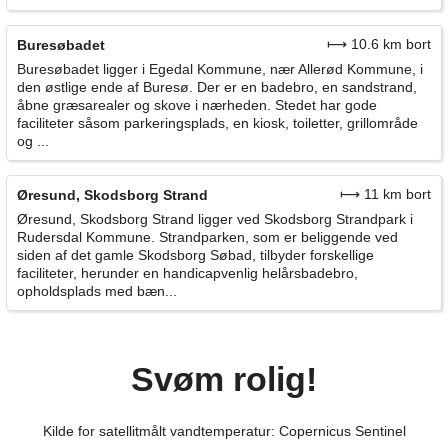
⟼ 10.6 km bort
Buresøbadet
Buresøbadet ligger i Egedal Kommune, nær Allerød Kommune, i
den østlige ende af Buresø. Der er en badebro, en sandstrand,
åbne græsarealer og skove i nærheden. Stedet har gode
faciliteter såsom parkeringsplads, en kiosk, toiletter, grillområde
og ...
⟼ 11 km bort
Øresund, Skodsborg Strand
Øresund, Skodsborg Strand ligger ved Skodsborg Strandpark i
Rudersdal Kommune. Strandparken, som er beliggende ved
siden af det gamle Skodsborg Søbad, tilbyder forskellige
faciliteter, herunder en handicapvenlig helårsbadebro,
opholdsplads med bæn...
Svøm rolig!
Kilde for satellitmålt vandtemperatur: Copernicus Sentinel