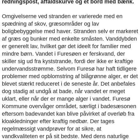
redningspost, affaldskurve og et bord med bænk.
Omgivelserne ved stranden er varierede med en
spædning af skov, græsområder og lav
boligbebyggelse med haver. Stranden selv er markeret
af græs og bunker med enkelte småsten. Vanddybden
er generelt lav, hvilket gør det ideelt for familier med
mindre børn. Vandet i Furesøen er ferskvand, der
skiller sig ud fra kyststrande, fordi der ikke er kraftige
undervandsstrømme. Selvom Furesø har haft tidligere
problemer med opblomstring af blågrønne alger, er det
blevet stærkt reduceret i de seneste år. Det anbefales
dog stadig at undgå at bade, når vandet er meget
uklart, eller når der er mange alger i vandet. Furesø
Kommune overvåger området, særligt i badesæsonen
eftersom badevandet kan blive påvirket af overløb fra
kloakledninger efter kraftig nedbør. Der tages
regelmæssigt vandprøver for at sikre, at
vandkvaliteten er på sit bedste. Med dens naturlige