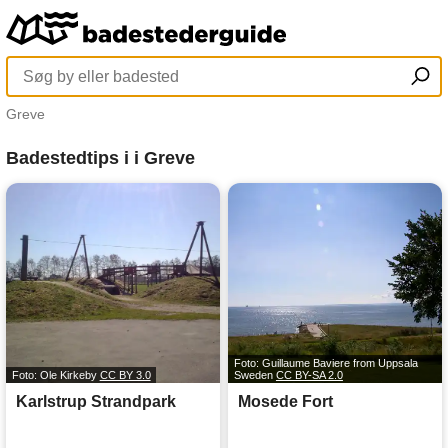
Greve
Badestedtips i i Greve
Foto: Guillaume Baviere from Uppsala
Foto: Ole Kirkeby
CC BY 3.0
Sweden
CC BY-SA 2.0
Karlstrup Strandpark
Mosede Fort