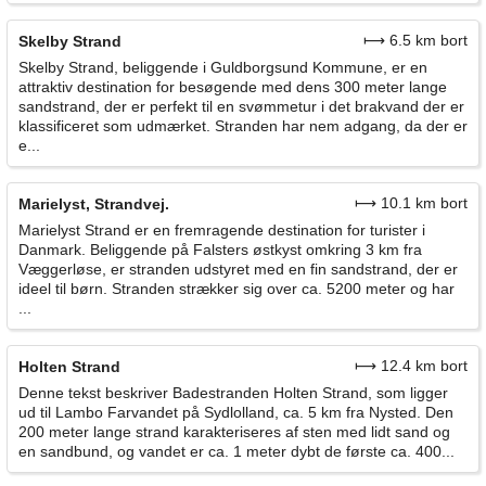
⟼ 6.5 km bort
Skelby Strand
Skelby Strand, beliggende i Guldborgsund Kommune, er en
attraktiv destination for besøgende med dens 300 meter lange
sandstrand, der er perfekt til en svømmetur i det brakvand der er
klassificeret som udmærket. Stranden har nem adgang, da der er
e...
⟼ 10.1 km bort
Marielyst, Strandvej.
Marielyst Strand er en fremragende destination for turister i
Danmark. Beliggende på Falsters østkyst omkring 3 km fra
Væggerløse, er stranden udstyret med en fin sandstrand, der er
ideel til børn. Stranden strækker sig over ca. 5200 meter og har
...
⟼ 12.4 km bort
Holten Strand
Denne tekst beskriver Badestranden Holten Strand, som ligger
ud til Lambo Farvandet på Sydlolland, ca. 5 km fra Nysted. Den
200 meter lange strand karakteriseres af sten med lidt sand og
en sandbund, og vandet er ca. 1 meter dybt de første ca. 400...