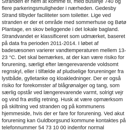
Stranden er nem at komme til, med buslinje 740 og
flere parkeringsmuligheder i nærheden. Gedesby
Strand tilbyder faciliteter som toiletter. Lige ved
stranden er der et område med sommerhuse og Bøtø
Plantage, en skov beliggende i det lokale bagland.
Strandvandet er klassificeret som udmærket, baseret
på data fra perioden 2011-2014. I løbet af
badesæsonen varierer vandtemperaturen mellem 13-
23 °C. Det skal bemærkes, at der kan være risiko for
forurening, særligt efter længerevarende voldsomt
regnskyl, eller i tilfælde af pludselige forureninger fra
lystbåde, gylletanke og kloakledninger. Der er også
risiko for forekomster af blågrønalger og tang, som
særlig opstår ved længerevarende varmt, solrigt vejr
og vind fra østlig retning. Husk at være opmærksom
på skiltning ved stranden og på kommunens
hjemmeside, hvis der er fare for forurening. Ved akut
forurening kan Guldborgsund kommune kontaktes på
telefonnummer 54 73 10 00 indenfor normal