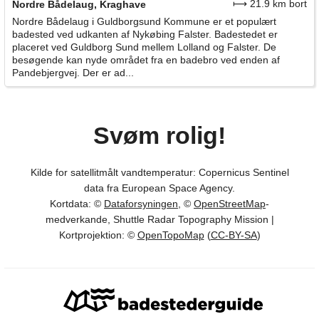
⟼ 21.9 km bort
Nordre Bådelaug, Kraghave
Nordre Bådelaug i Guldborgsund Kommune er et populært
badested ved udkanten af Nykøbing Falster. Badestedet er
placeret ved Guldborg Sund mellem Lolland og Falster. De
besøgende kan nyde området fra en badebro ved enden af
Pandebjergvej. Der er ad...
Svøm rolig!
Kilde for satellitmålt vandtemperatur: Copernicus Sentinel
data fra European Space Agency.
Kortdata: ©
Dataforsyningen
, ©
OpenStreetMap
-
medverkande, Shuttle Radar Topography Mission |
Kortprojektion: ©
OpenTopoMap
(
CC-BY-SA
)