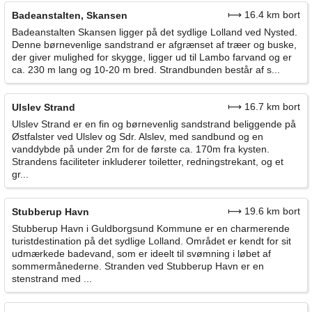
⟼ 16.4 km bort
Badeanstalten, Skansen
Badeanstalten Skansen ligger på det sydlige Lolland ved Nysted.
Denne børnevenlige sandstrand er afgrænset af træer og buske,
der giver mulighed for skygge, ligger ud til Lambo farvand og er
ca. 230 m lang og 10-20 m bred. Strandbunden består af s...
⟼ 16.7 km bort
Ulslev Strand
Ulslev Strand er en fin og børnevenlig sandstrand beliggende på
Østfalster ved Ulslev og Sdr. Alslev, med sandbund og en
vanddybde på under 2m for de første ca. 170m fra kysten.
Strandens faciliteter inkluderer toiletter, redningstrekant, og et
gr...
⟼ 19.6 km bort
Stubberup Havn
Stubberup Havn i Guldborgsund Kommune er en charmerende
turistdestination på det sydlige Lolland. Området er kendt for sit
udmærkede badevand, som er ideelt til svømning i løbet af
sommermånederne. Stranden ved Stubberup Havn er en
stenstrand med ...