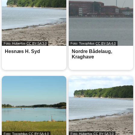
Foto: Hubertus
CC BY-SA 3.0
Foto: Toxophilus
CC BY-SA 4.0
Hesnæs H. Syd
Nordre Bådelaug,
Kraghave
Foto: Toxophilus
CC BY-SA 4.0
Foto: Hubertus
CC BY-SA 3.0