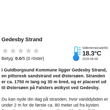
Upload et billede
Gedesby Strand
Vattentemp(satellit):
★
★
★
★
★
18.3°C
Betyg:
0.0
/5 (0 röster)
2026-08-08
I Guldborgsund Kommune ligger Gedesby Strand,
en pittoresk sandstrand ved Østersøen. Stranden
er ca. 1750 m lang og 30 m bred, og er placeret ud
til Østersøen på Falsters østkyst ved Gedesby.
Du kan nyde din dag på stranden, hvor vanddybden er
under 2 m for de første ca. 80 meter ud fra kysten.