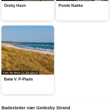
Oreby Havn
Pomle Nakke
Foto: Bo Mertz
CC BY-SA 2.0
Bøtø V. P-Plads
Badesteder nær Gedesby Strand