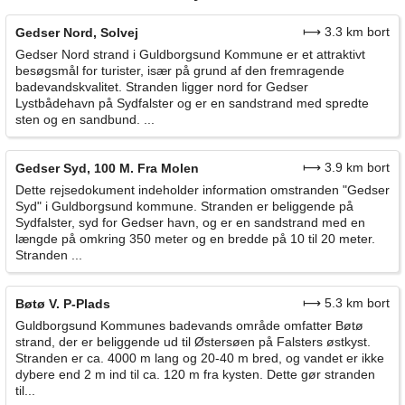
⟼ 3.3 km bort
Gedser Nord, Solvej
Gedser Nord strand i Guldborgsund Kommune er et attraktivt
besøgsmål for turister, især på grund af den fremragende
badevandskvalitet. Stranden ligger nord for Gedser
Lystbådehavn på Sydfalster og er en sandstrand med spredte
sten og en sandbund. ...
⟼ 3.9 km bort
Gedser Syd, 100 M. Fra Molen
Dette rejsedokument indeholder information omstranden "Gedser
Syd" i Guldborgsund kommune. Stranden er beliggende på
Sydfalster, syd for Gedser havn, og er en sandstrand med en
længde på omkring 350 meter og en bredde på 10 til 20 meter.
Stranden ...
⟼ 5.3 km bort
Bøtø V. P-Plads
Guldborgsund Kommunes badevands område omfatter Bøtø
strand, der er beliggende ud til Østersøen på Falsters østkyst.
Stranden er ca. 4000 m lang og 20-40 m bred, og vandet er ikke
dybere end 2 m ind til ca. 120 m fra kysten. Dette gør stranden
til...