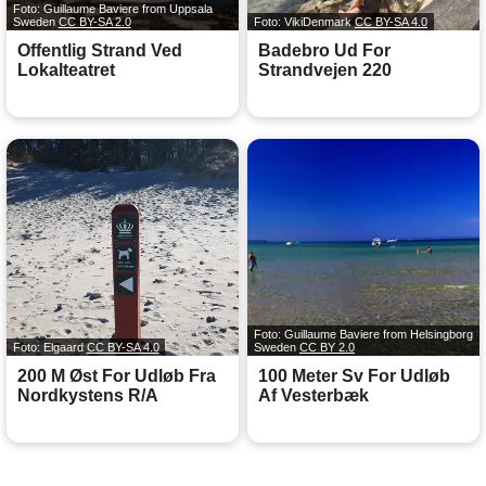
Foto: Guillaume Baviere from Uppsala
Sweden
CC BY-SA 2.0
Foto: VikiDenmark
CC BY-SA 4.0
Offentlig Strand Ved
Badebro Ud For
Lokalteatret
Strandvejen 220
Foto: Guillaume Baviere from Helsingborg
Foto: Elgaard
CC BY-SA 4.0
Sweden
CC BY 2.0
200 M Øst For Udløb Fra
100 Meter Sv For Udløb
Nordkystens R/A
Af Vesterbæk