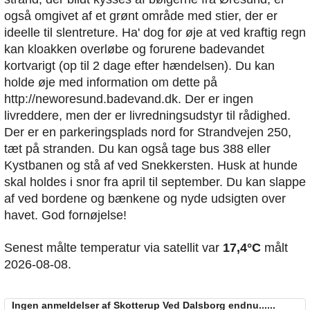
også omgivet af et grønt område med stier, der er
ideelle til slentreture. Ha' dog for øje at ved kraftig regn
kan kloakken overløbe og forurene badevandet
kortvarigt (op til 2 dage efter hændelsen). Du kan
holde øje med information om dette på
http://neworesund.badevand.dk. Der er ingen
livreddere, men der er livredningsudstyr til rådighed.
Der er en parkeringsplads nord for Strandvejen 250,
tæt på stranden. Du kan også tage bus 388 eller
Kystbanen og stå af ved Snekkersten. Husk at hunde
skal holdes i snor fra april til september. Du kan slappe
af ved bordene og bænkene og nyde udsigten over
havet. God fornøjelse!
Senest målte temperatur via satellit var
17,4°C
målt
2026-08-08.
Ingen anmeldelser af Skotterup Ved Dalsborg endnu......