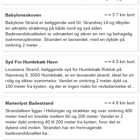
⟼ 3.7 km bort
Babyloneskoven
Babylone Strand er beliggende ved Gl. Strandvej 1A og tilbyder
en attraktiv strækning på både nord og syd siden.
Badevandskvaliteten er udmærket og sikrer en ren og behagelig
svømmeoplevelse. Stranden er lavvandet, med en dybde på
omkring 2 meter ...
⟼ 4.3 km bort
Syd For Humlebæk Havn
Louisiana Strand, beliggende syd for Humlebæk Roklub på
Havnevej 9, 3050 Humlebæk, er en lavvandet strand, ideel for en
rolig og sikker svømmetur. Vandet er omkring 2 meter dybt ca.
100 meter fra kysten, og der er ingen risiko for revledannelse el...
⟼ 4.8 km bort
Marienlyst Badestrand
Strandalleen ligger i Helsingør og strækker sig over omkring 400
meter med en bredde mellem 60 og 200 meter. Vandet er 2
meter dybt omkring 40 til 200 meter fra kysten, hvor det er
dybest ved molen. Stranden har en fremragende
badevandskvalitet ba...