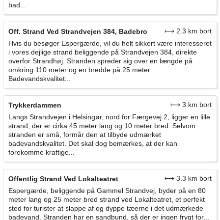
bad...
⟼ 2.3 km bort
Off. Strand Ved Strandvejen 384, Badebro
Hvis du besøger Espergærde, vil du helt sikkert være interesseret
i vores dejlige strand beliggende på Strandvejen 384, direkte
overfor Strandhøj. Stranden spreder sig over en længde på
omkring 110 meter og en bredde på 25 meter.
Badevandskvalitet...
⟼ 3 km bort
Trykkerdammen
Langs Strandvejen i Helsingør, nord for Færgevej 2, ligger en lille
strand, der er cirka 45 meter lang og 10 meter bred. Selvom
stranden er små, formår den at tilbyde udmærket
badevandskvalitet. Det skal dog bemærkes, at der kan
forekomme kraftige...
⟼ 3.3 km bort
Offentlig Strand Ved Lokalteatret
Espergærde, beliggende på Gammel Strandvej, byder på en 80
meter lang og 25 meter bred strand ved Lokalteatret, et perfekt
sted for turister at slappe af og dyppe tæerne i det udmærkede
badevand. Stranden har en sandbund, så der er ingen frygt for...