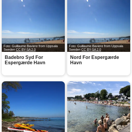
Foto: Guillaume Baviere from Uppsala
Foto: Guillaume Baviere from Uppsala
Sweden
CC BY-SA 2.0
Sweden
CC BY-SA 2.0
Badebro Syd For
Nord For Espergærde
Espergærde Havn
Havn