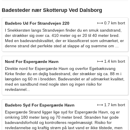
Badesteder nær Skotterup Ved Dalsborg
⟼ 0.7 km bort
Badebro Ud For Strandvejen 220
I Snekkersten langs Strandvejen finder du en smuk sandstrand,
der strækker sig over ca. 410 meter og er 20 til 40 meter bred.
Med en badevandskvalitet, der er klassificeret som udmærket, er
denne strand det perfekte sted at slappe af og svømme om ...
⟼ 1.4 km bort
Nord For Espergærde Havn
Direkte nord for Espergærde Havn og overfor Egebæksvang
Kirke finder du en dejlig badestrand, der strækker sig ca. 88 m i
længden og 60 m i bredden. Badevandet er af udmærket kvalitet,
med en sandbund med nogle sten og ingen risiko for
revledannel...
⟼ 1.7 km bort
Badebro Syd For Espergærde Havn
Espergærde Strand ligger lige syd for Espergærde Havn, og er
omkring 180 meter lang og 70 meter bred. Stranden har gode
badevandsforhold og kontrolleres regelmæssigt. Risiko for
revledannelse og kraftig strøm på lavt vand er ikke tilstede, men