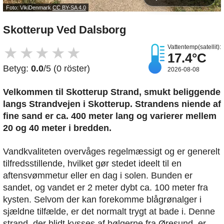
Foto: VikiDenmark
CC BY-SA 4.0
Skotterup Ved Dalsborg
Vattentemp(satellit):
★
★
★
★
★
17.4°C
Betyg:
0.0
/5 (0 röster)
2026-08-08
Velkommen til Skotterup Strand, smukt beliggende
langs Strandvejen i Skotterup. Strandens niende af
fine sand er ca. 400 meter lang og varierer mellem
20 og 40 meter i bredden.
Vandkvaliteten overvåges regelmæssigt og er generelt
tilfredsstillende, hvilket gør stedet ideelt til en
aftensvømmetur eller en dag i solen. Bunden er
sandet, og vandet er 2 meter dybt ca. 100 meter fra
kysten. Selvom der kan forekomme blågrønalger i
sjældne tilfælde, er det normalt trygt at bade i. Denne
strand, der blidt kysses af bølgerne fra Øresund, er