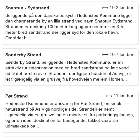
⟼ 10.2 km bort
Snaptun - Sydstrand
Beliggende på den danske østkyst i Hedensted Kommune ligger
den charmerende by en lille strand ved navn Snaptun Sydstrand.
Stranden er omkring 100 meter lang og præsenterer en 3-5
meter bred sandstrand der ligger syd for den lokale havn.
Området h...
⟼ 10.7 km bort
Sønderby Strand
Sønderby Strand, beliggende i Hedensted Kommune, er en
attraktiv turistdestination med en bred sandstrand og lavt vand
ud til det første revle. Stranden, der ligger i bunden af As Vig, er
let tilgængelig via en grusvej fra hovedvejen mellem Horsen...
⟼ 11 km bort
Pøt Strand
Hedensted Kommune er ansvarlig for Pøt Strand, en smuk
naturstrand på As Vigs nordlige side. Stranden er nemt
tilgængelig via en grusvej og en mindre sti fra parkeringspladsen,
og er en ideel destination for besøgende, takket være sin
udmærkede ba...