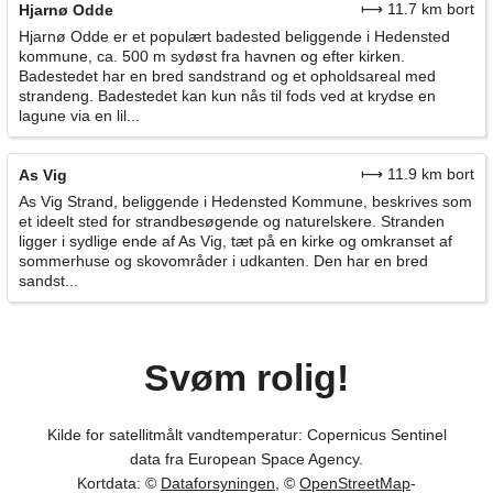
⟼ 11.7 km bort
Hjarnø Odde
Hjarnø Odde er et populært badested beliggende i Hedensted
kommune, ca. 500 m sydøst fra havnen og efter kirken.
Badestedet har en bred sandstrand og et opholdsareal med
strandeng. Badestedet kan kun nås til fods ved at krydse en
lagune via en lil...
⟼ 11.9 km bort
As Vig
As Vig Strand, beliggende i Hedensted Kommune, beskrives som
et ideelt sted for strandbesøgende og naturelskere. Stranden
ligger i sydlige ende af As Vig, tæt på en kirke og omkranset af
sommerhuse og skovområder i udkanten. Den har en bred
sandst...
Svøm rolig!
Kilde for satellitmålt vandtemperatur: Copernicus Sentinel
data fra European Space Agency.
Kortdata: ©
Dataforsyningen
, ©
OpenStreetMap
-