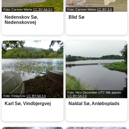
Foto: Carsten Wiehe
CC BY-SA 3.0
Foto: Carsten Wiehe
CC BY 3.0
Nedenskov Sø,
Blid Sø
Nedenskovvej
Foto: Nico December UTC Nils jepsen
Foto: FinlayCox
CC BY-SA 3.0
CC BY-SA 3.0
Karl Sø, Vindbjergvej
Naldal Sø, Anløbsplads