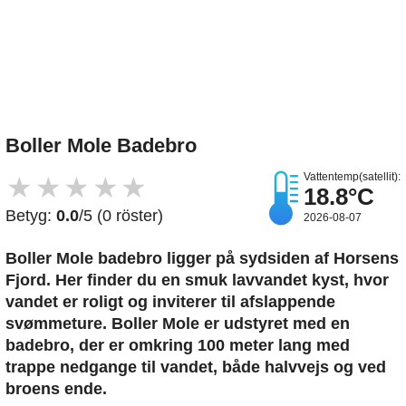
Upload et billede
Boller Mole Badebro
Vattentemp(satellit):
★
★
★
★
★
18.8°C
Betyg:
0.0
/5 (0 röster)
2026-08-07
Boller Mole badebro ligger på sydsiden af Horsens
Fjord. Her finder du en smuk lavvandet kyst, hvor
vandet er roligt og inviterer til afslappende
svømmeture. Boller Mole er udstyret med en
badebro, der er omkring 100 meter lang med
trappe nedgange til vandet, både halvvejs og ved
broens ende.