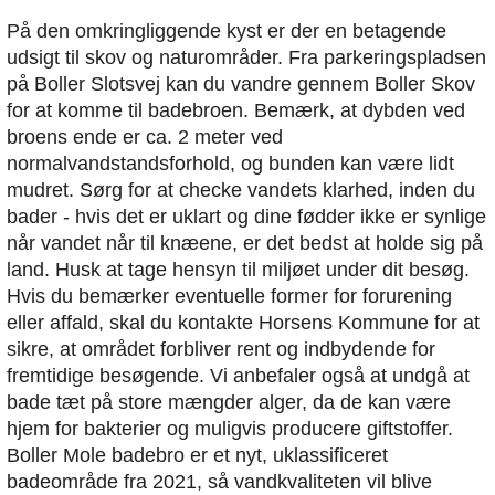
På den omkringliggende kyst er der en betagende
udsigt til skov og naturområder. Fra parkeringspladsen
på Boller Slotsvej kan du vandre gennem Boller Skov
for at komme til badebroen. Bemærk, at dybden ved
broens ende er ca. 2 meter ved
normalvandstandsforhold, og bunden kan være lidt
mudret. Sørg for at checke vandets klarhed, inden du
bader - hvis det er uklart og dine fødder ikke er synlige
når vandet når til knæene, er det bedst at holde sig på
land. Husk at tage hensyn til miljøet under dit besøg.
Hvis du bemærker eventuelle former for forurening
eller affald, skal du kontakte Horsens Kommune for at
sikre, at området forbliver rent og indbydende for
fremtidige besøgende. Vi anbefaler også at undgå at
bade tæt på store mængder alger, da de kan være
hjem for bakterier og muligvis producere giftstoffer.
Boller Mole badebro er et nyt, uklassificeret
badeområde fra 2021, så vandkvaliteten vil blive