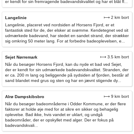
er kendt for sin fremragende badevandskvalitet og har et blåt fl...
⟼ 2 km bort
Langelinie
Langelinie, placeret ved nordsiden af Horsens Fjord, er et
fantastisk sted for de, der elsker at svømme. Kendetegnet ved sit
udmærkede badevand, har stedet en sandet strand, der strækker
sig omkring 50 meter lang. For at forbedre badeoplevelsen, e...
⟼ 3.5 km bort
Sejet Nørremark
Når du besøger Horsens Fjord, kan du nyde et bad ved Sejet,
der er kendt for sin udmærkede badevandskvalitet. Stranden, der
er ca. 200 m lang og beliggende på sydsiden af fjorden, består af
sand blandet med grus og sten og har en jævnt stigende dy...
⟼ 9 km bort
Alrø Dampskibsbro
Når du besøger badeområderne i Odder Kommune, er der flere
faktorer at holde øje med for at sikre en sikker og behagelig
oplevelse. Bad ikke, hvis vandet er uklart, og undgå
badeområder, der er opskyllet med alger. Der er fokus på
badevandskvali...