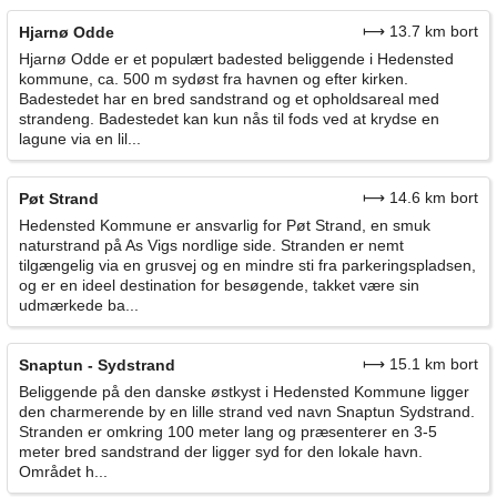
⟼ 13.7 km bort
Hjarnø Odde
Hjarnø Odde er et populært badested beliggende i Hedensted
kommune, ca. 500 m sydøst fra havnen og efter kirken.
Badestedet har en bred sandstrand og et opholdsareal med
strandeng. Badestedet kan kun nås til fods ved at krydse en
lagune via en lil...
⟼ 14.6 km bort
Pøt Strand
Hedensted Kommune er ansvarlig for Pøt Strand, en smuk
naturstrand på As Vigs nordlige side. Stranden er nemt
tilgængelig via en grusvej og en mindre sti fra parkeringspladsen,
og er en ideel destination for besøgende, takket være sin
udmærkede ba...
⟼ 15.1 km bort
Snaptun - Sydstrand
Beliggende på den danske østkyst i Hedensted Kommune ligger
den charmerende by en lille strand ved navn Snaptun Sydstrand.
Stranden er omkring 100 meter lang og præsenterer en 3-5
meter bred sandstrand der ligger syd for den lokale havn.
Området h...