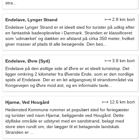
stra...
⟼ 2.8 km bort
Endelave, Lynger Strand
Endelave Lynger Strand er et ideelt sted for turister på udkig efter
en fantastisk badeoplevelse i Danmark. Stranden er klassificeret
som 'udmærket' og dækker en afstand på cirka 350 meter, hvilket
giver masser af plads til alle besøgende. Den bes...
⟼ 3.8 km bort
Endelave, Øvre (Syd)
Endelave på den østlige side af Øvre er et ideelt turiststop. Det
ligger omkring 2 kilometer fra Øverste Ende, som er den nordlige
spids af Endelave. Der er en let adgangsvej til strandområdet via
Kongevejen og Øvre mod øst, og en informativ tavle...
⟼ 12.6 km bort
Hjarnø, Ved Hougård
Hedensted Kommune rummer et populært sted for feriegæster
og turister ved navn Hjarnø, beliggende ved Hougård. Dette
idylliske område er udstyret med en sandstrand, belagt med
store sten rundt om, der lægger til et betagende landskab.
Stranden er ...