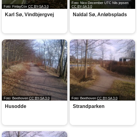
Foto: Nico December UTC Nils jepsen
Foto: FinlayCox
CC BY-SA 3.0
CC BY-SA 3.0
Karl Sø, Vindbjergvej
Naldal Sø, Anløbsplads
Foto: Beethoven
CC BY-SA 3.0
Foto: Beethoven
CC BY-SA 3.0
Husodde
Strandparken