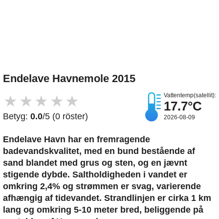
Upload et billede
Endelave Havnemole 2015
Vattentemp(satellit):
★
★
★
★
★
17.7°C
Betyg:
0.0
/5 (0 röster)
2026-08-09
Endelave Havn har en fremragende
badevandskvalitet, med en bund bestående af
sand blandet med grus og sten, og en jævnt
stigende dybde. Saltholdigheden i vandet er
omkring 2,4% og strømmen er svag, varierende
afhængig af tidevandet. Strandlinjen er cirka 1 km
lang og omkring 5-10 meter bred, beliggende på