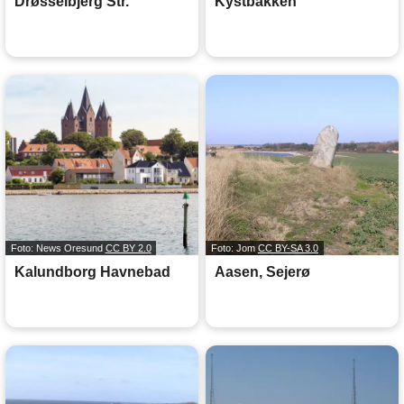
Drøsselbjerg Str.
Kystbakken
Foto: News Oresund
CC BY 2.0
Foto: Jom
CC BY-SA 3.0
Kalundborg Havnebad
Aasen, Sejerø