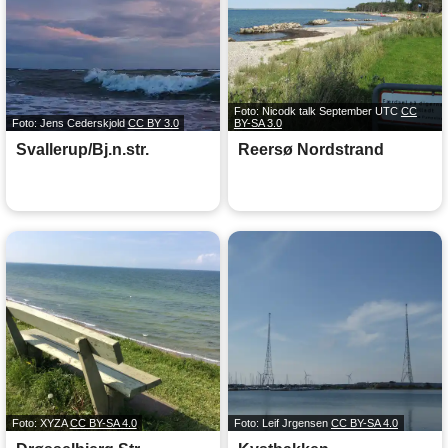
Foto: Nicodk talk September UTC
CC
Foto: Jens Cederskjold
CC BY 3.0
BY-SA 3.0
Svallerup/Bj.n.str.
Reersø Nordstrand
Foto: XYZA
CC BY-SA 4.0
Foto: Leif Jrgensen
CC BY-SA 4.0