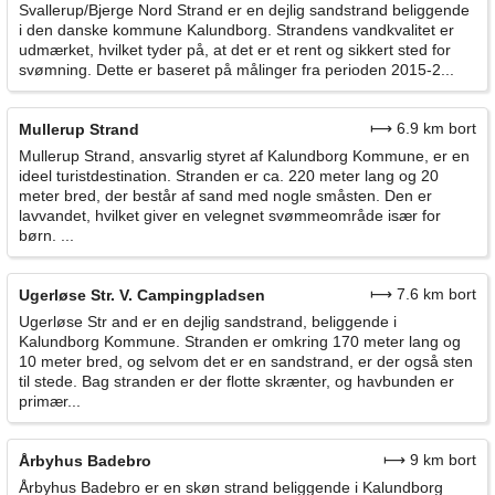
Svallerup/Bjerge Nord Strand er en dejlig sandstrand beliggende
i den danske kommune Kalundborg. Strandens vandkvalitet er
udmærket, hvilket tyder på, at det er et rent og sikkert sted for
svømning. Dette er baseret på målinger fra perioden 2015-2...
⟼ 6.9 km bort
Mullerup Strand
Mullerup Strand, ansvarlig styret af Kalundborg Kommune, er en
ideel turistdestination. Stranden er ca. 220 meter lang og 20
meter bred, der består af sand med nogle småsten. Den er
lavvandet, hvilket giver en velegnet svømmeområde især for
børn. ...
⟼ 7.6 km bort
Ugerløse Str. V. Campingpladsen
Ugerløse Str and er en dejlig sandstrand, beliggende i
Kalundborg Kommune. Stranden er omkring 170 meter lang og
10 meter bred, og selvom det er en sandstrand, er der også sten
til stede. Bag stranden er der flotte skrænter, og havbunden er
primær...
⟼ 9 km bort
Årbyhus Badebro
Årbyhus Badebro er en skøn strand beliggende i Kalundborg