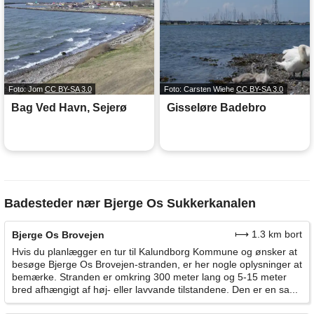
Foto: Jom
CC BY-SA 3.0
Foto: Carsten Wiehe
CC BY-SA 3.0
Bag Ved Havn, Sejerø
Gisseløre Badebro
Badesteder nær Bjerge Os Sukkerkanalen
⟼ 1.3 km bort
Bjerge Os Brovejen
Hvis du planlægger en tur til Kalundborg Kommune og ønsker at
besøge Bjerge Os Brovejen-stranden, er her nogle oplysninger at
bemærke. Stranden er omkring 300 meter lang og 5-15 meter
bred afhængigt af høj- eller lavvande tilstandene. Den er en sa...