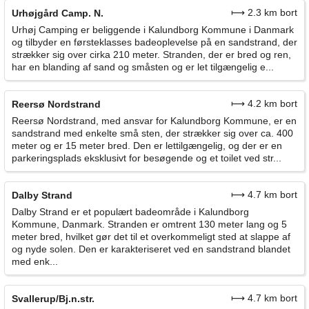
⟼ 2.3 km bort
Urhøjgård Camp. N.
Urhøj Camping er beliggende i Kalundborg Kommune i Danmark
og tilbyder en førsteklasses badeoplevelse på en sandstrand, der
strækker sig over cirka 210 meter. Stranden, der er bred og ren,
har en blanding af sand og småsten og er let tilgængelig e...
⟼ 4.2 km bort
Reersø Nordstrand
Reersø Nordstrand, med ansvar for Kalundborg Kommune, er en
sandstrand med enkelte små sten, der strækker sig over ca. 400
meter og er 15 meter bred. Den er lettilgængelig, og der er en
parkeringsplads eksklusivt for besøgende og et toilet ved str...
⟼ 4.7 km bort
Dalby Strand
Dalby Strand er et populært badeområde i Kalundborg
Kommune, Danmark. Stranden er omtrent 130 meter lang og 5
meter bred, hvilket gør det til et overkommeligt sted at slappe af
og nyde solen. Den er karakteriseret ved en sandstrand blandet
med enk...
⟼ 4.7 km bort
Svallerup/Bj.n.str.