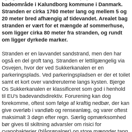
badeområde i Kalundborg kommune i Danmark.
Stranden er cirka 1760 meter lang og mellem 5 og
20 meter bred afhængig af tidevandet. Arealet bag
stranden er vært for et mængde af sommerhuse,
som ligger cirka 80 meter fra stranden, og rundt
om ligger dyrkede marker.
Stranden er en lavvandet sandstrand, men den har
også en del groft tang. Stranden er lettilgængelig via
Osvejen, hvor der ved Sukkerkanalen er en
parkeringsplads. Ved parkeringspladsen er der et toilet
samt et kort over vandreruterne langs kysten. Bjerge
Os Sukkerkanalen er klassificeret som god i henhold
til EU's badevandsdirektiv. Forurening kan dog
forekomme, oftest som følge af kraftig nedbør, der kan
give overløb i vandløb og renseanlæg, og varer oftest
maksimalt 3 døgn efter regn. Særlig opmærksomhed
bør gives til skiltning advarsler om risici for
cyanobakterier (blågrønalger) og store mængder tang.