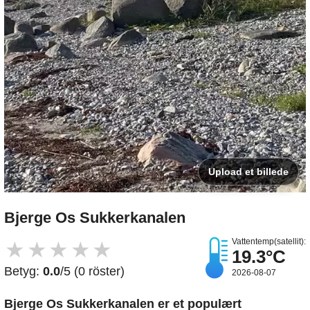
Upload et billede
Bjerge Os Sukkerkanalen
Vattentemp(satellit):
★
★
★
★
★
19.3°C
Betyg:
0.0
/5 (0 röster)
2026-08-07
Bjerge Os Sukkerkanalen er et populært