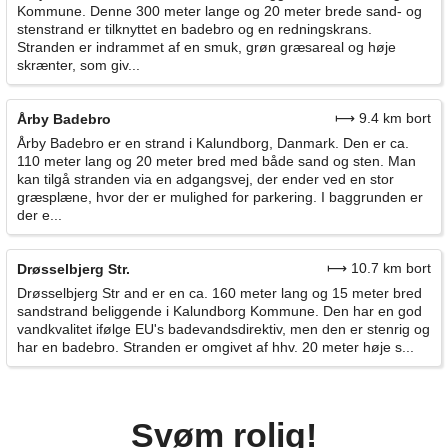
Kommune. Denne 300 meter lange og 20 meter brede sand- og
stenstrand er tilknyttet en badebro og en redningskrans.
Stranden er indrammet af en smuk, grøn græsareal og høje
skrænter, som giv...
⟼ 9.4 km bort
Årby Badebro
Årby Badebro er en strand i Kalundborg, Danmark. Den er ca.
110 meter lang og 20 meter bred med både sand og sten. Man
kan tilgå stranden via en adgangsvej, der ender ved en stor
græsplæne, hvor der er mulighed for parkering. I baggrunden er
der e...
⟼ 10.7 km bort
Drøsselbjerg Str.
Drøsselbjerg Str and er en ca. 160 meter lang og 15 meter bred
sandstrand beliggende i Kalundborg Kommune. Den har en god
vandkvalitet ifølge EU's badevandsdirektiv, men den er stenrig og
har en badebro. Stranden er omgivet af hhv. 20 meter høje s...
Svøm rolig!