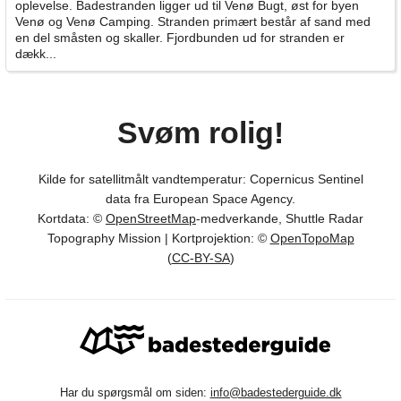
oplevelse. Badestranden ligger ud til Venø Bugt, øst for byen
Venø og Venø Camping. Stranden primært består af sand med
en del småsten og skaller. Fjordbunden ud for stranden er
dækk...
Svøm rolig!
Kilde for satellitmålt vandtemperatur: Copernicus Sentinel
data fra European Space Agency.
Kortdata: ©
OpenStreetMap
-medverkande, Shuttle Radar
Topography Mission | Kortprojektion: ©
OpenTopoMap
(
CC-BY-SA
)
Har du spørgsmål om siden:
info@badestederguide.dk