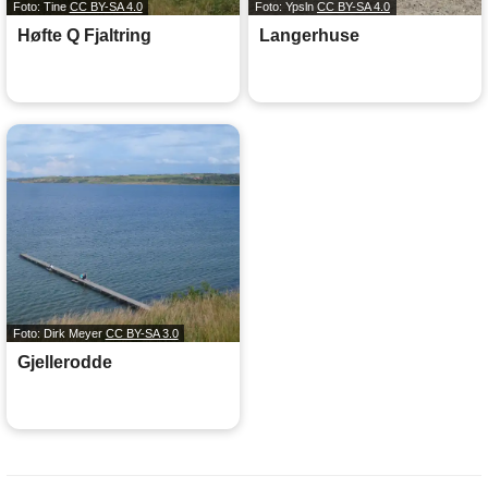
Foto: Tine
CC BY-SA 4.0
Foto: Ypsln
CC BY-SA 4.0
Høfte Q Fjaltring
Langerhuse
Foto: Dirk Meyer
CC BY-SA 3.0
Gjellerodde