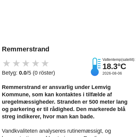
Upload et billede
Remmerstrand
Vattentemp(satellit):
★
★
★
★
★
18.3°C
Betyg:
0.0
/5 (0 röster)
2026-08-06
Remmerstrand er ansvarlig under Lemvig
Kommune, som kan kontaktes i tilfælde af
uregelmæssigheder. Stranden er 500 meter lang
og parkering er til rådighed. Den markerede blå
streg indikerer, hvor man kan bade.
Vandkvaliteten analyseres rutinemæssigt, og