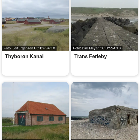
Foto: Leif Jrgensen
CC BY-SA 3.0
Foto: Dirk Meyer
CC BY-SA 3.0
Thyborøn Kanal
Trans Ferieby