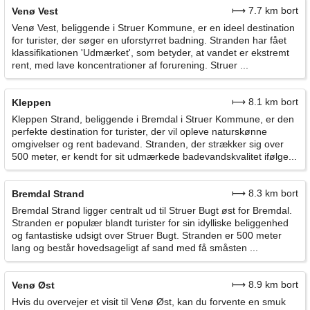
⟼ 7.7 km bort
Venø Vest
Venø Vest, beliggende i Struer Kommune, er en ideel destination
for turister, der søger en uforstyrret badning. Stranden har fået
klassifikationen 'Udmærket', som betyder, at vandet er ekstremt
rent, med lave koncentrationer af forurening. Struer ...
⟼ 8.1 km bort
Kleppen
Kleppen Strand, beliggende i Bremdal i Struer Kommune, er den
perfekte destination for turister, der vil opleve naturskønne
omgivelser og rent badevand. Stranden, der strækker sig over
500 meter, er kendt for sit udmærkede badevandskvalitet ifølge...
⟼ 8.3 km bort
Bremdal Strand
Bremdal Strand ligger centralt ud til Struer Bugt øst for Bremdal.
Stranden er populær blandt turister for sin idylliske beliggenhed
og fantastiske udsigt over Struer Bugt. Stranden er 500 meter
lang og består hovedsageligt af sand med få småsten ...
⟼ 8.9 km bort
Venø Øst
Hvis du overvejer et visit til Venø Øst, kan du forvente en smuk