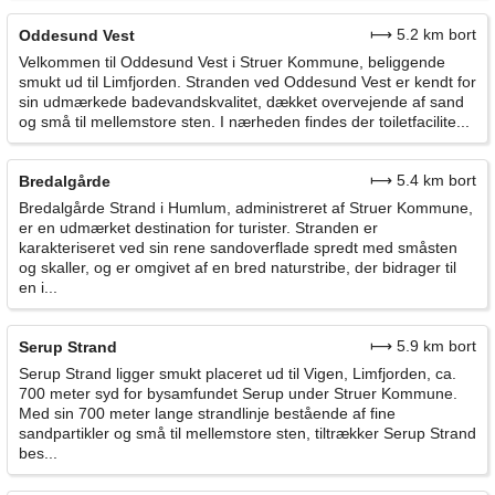
⟼ 5.2 km bort
Oddesund Vest
Velkommen til Oddesund Vest i Struer Kommune, beliggende
smukt ud til Limfjorden. Stranden ved Oddesund Vest er kendt for
sin udmærkede badevandskvalitet, dækket overvejende af sand
og små til mellemstore sten. I nærheden findes der toiletfacilite...
⟼ 5.4 km bort
Bredalgårde
Bredalgårde Strand i Humlum, administreret af Struer Kommune,
er en udmærket destination for turister. Stranden er
karakteriseret ved sin rene sandoverflade spredt med småsten
og skaller, og er omgivet af en bred naturstribe, der bidrager til
en i...
⟼ 5.9 km bort
Serup Strand
Serup Strand ligger smukt placeret ud til Vigen, Limfjorden, ca.
700 meter syd for bysamfundet Serup under Struer Kommune.
Med sin 700 meter lange strandlinje bestående af fine
sandpartikler og små til mellemstore sten, tiltrækker Serup Strand
bes...