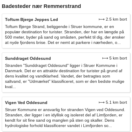
Badesteder nær Remmerstrand
⟼ 2.5 km bort
Toftum Bjerge Jeppes Led
Toftum Bjerge Strand, beliggende i Struer kommune, er en
populær destination for turister. Stranden, der har en længde på
500 meter, byder på sand og småsten, perfekt til dig, der ønsker
at nyde fjordens brise. Det er nemt at parkere i nærheden, o...
⟼ 5 km bort
Sunddraget Oddesund
Stranden "Sunddraget Oddesund" ligger i Struer Kommune i
Danmark. Det er en attraktiv destination for turister på grund af
dens kvalitet og vandklarhed. Vandet, der betragtes som
saltvand, er "Udmærket" klassificeret, som er den bedste mulige
kval...
⟼ 5.1 km bort
Vigen Ved Oddesund
Struer Kommune er ansvarlig for stranden Vigen ved Oddesund.
Stranden, der ligger i en idyllisk og isoleret del af Limfjorden, er
kendt for sit fine sand og manglen på sten og skaller. Dens
hydrologiske forhold klassificerer vandet i Limfjorden so...