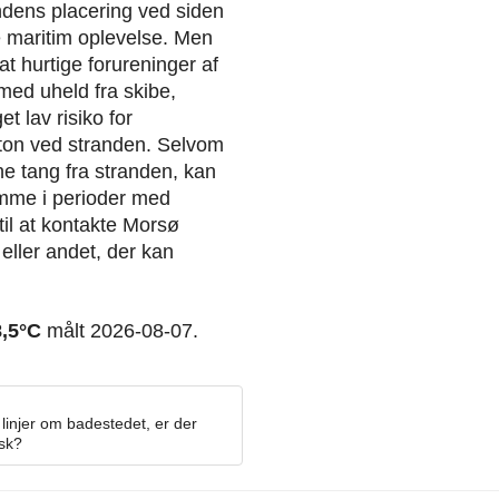
andens placering ved siden
e maritim oplevelse. Men
hurtige forureninger af
ed uheld fra skibe,
t lav risiko for
kton ved stranden. Selvom
ne tang fra stranden, kan
mme i perioder med
il at kontakte Morsø
ller andet, der kan
8,5°C
målt 2026-08-07.
linjer om badestedet, er der
osk?