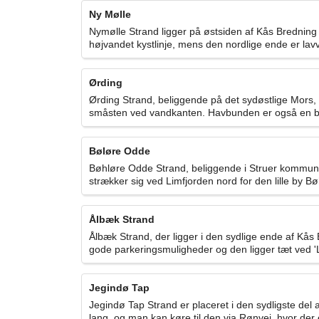
Ny Mølle
Nymølle Strand ligger på østsiden af Kås Bredning
højvandet kystlinje, mens den nordlige ende er lav
Ørding
Ørding Strand, beliggende på det sydøstlige Mors, e
småsten ved vandkanten. Havbunden er også en bla
Bøløre Odde
Bøhløre Odde Strand, beliggende i Struer kommune, e
strækker sig ved Limfjorden nord for den lille by B
Ålbæk Strand
Ålbæk Strand, der ligger i den sydlige ende af Kås
gode parkeringsmuligheder og den ligger tæt ved '
Jegindø Tap
Jegindø Tap Strand er placeret i den sydligste del
lang, og man kan køre til den via Rønvej, hvor der