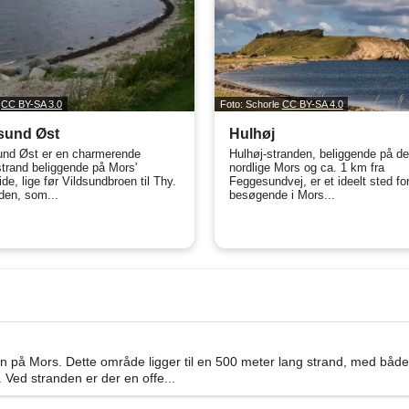
c
CC BY-SA 3.0
Foto: Schorle
CC BY-SA 4.0
sund Øst
Hulhøj
und Øst er en charmerende
Hulhøj-stranden, beliggende på de
trand beliggende på Mors'
nordlige Mors og ca. 1 km fra
de, lige før Vildsundbroen til Thy.
Feggesundvej, er et ideelt sted fo
den, som...
besøgende i Mors...
 på Mors. Dette område ligger til en 500 meter lang strand, med både
r. Ved stranden er der en offe...