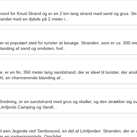
 nord for Knud Strand og er en 2 km lang strand med sand og grus. St
vandet med en dybde på 2 meter i...
r et populært sted for turister at besøge. Stranden, som er ca. 300 met
nding af sand og småsten, hvil...
r en fin, 350 meter lang sandstrand, der er ideel til turister, der øn
øhl, en charmerende blanding af...
 Bredning, er en sandstrand med grus og skaller, og den strækker sig ov
Limfjords Camping og Vandl...
 af øen Jegindø ved Tambosund, en del af Limfjorden. Stranden, der er
 er en parkeringsplads. Området...