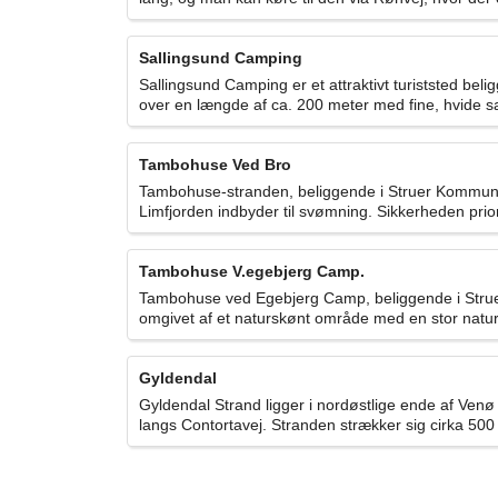
Sallingsund Camping
Sallingsund Camping er et attraktivt turiststed be
over en længde af ca. 200 meter med fine, hvide sa
Tambohuse Ved Bro
Tambohuse-stranden, beliggende i Struer Kommune, e
Limfjorden indbyder til svømning. Sikkerheden prio
Tambohuse V.egebjerg Camp.
Tambohuse ved Egebjerg Camp, beliggende i Struer K
omgivet af et naturskønt område med en stor natu
Gyldendal
Gyldendal Strand ligger i nordøstlige ende af Ve
langs Contortavej. Stranden strækker sig cirka 500