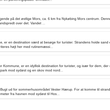
liggende på det østlige Mors, ca. 6 km fra Nykøbing Mors centrum. Denn
ndspredt over det. Vandet ...
r en destination værd at besøge for turister. Strandens hvide sand er
riteres højt her med rutinemæssi...
ommune, er en idyllisk destination for turister, og især for dem, der
rpark mod sydøst og en skov mod nord...
nø Bugt ud for sommerhusområdet Vester Hærup. For at komme til stran
 meter fra havnen mod sydøst til Hos...