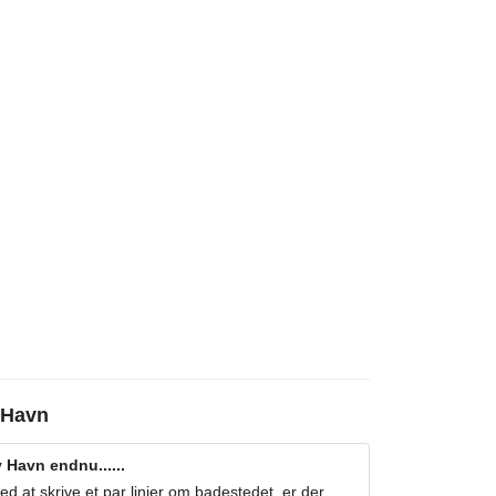
v Havn
 Havn endnu......
 at skrive et par linjer om badestedet, er der