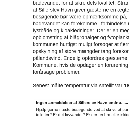
badevandet for at sikre dets kvalitet. Str
af Sillerslev Havn giver gæsterne en ægt
besøgende bør være opmærksomme på, at 
badevandet kan forekomme i forbindelse m
lystbåde og kloakledninger. Der er en mege
opblomstring af blågrønalger og fytoplan
kommunen hurtigst muligt forsøger at fjer
opskylning af store mængder tang foreko
pålandsvind. Endelig opfordres gæsterne t
Kommune, hvis de opdager en forurening e
forårsage problemer.
Senest målte temperatur via satellit var
1
Ingen anmeldelser af Sillerslev Havn endnu......
Hjælp gerne næste besøgende ved at skrive et par 
toiletter? Er det lavvandet? Er der en bro eller iski