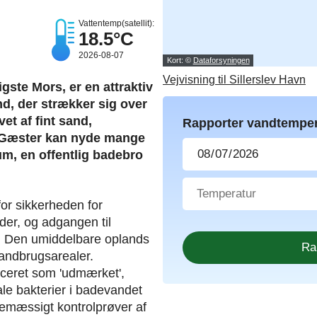
Vattentemp(satellit):
18.5°C
2026-08-07
Kort: ©
Dataforsyningen
Vejvisning til Sillerslev Havn
gste Mors, er en attraktiv
nd, der strækker sig over
et af fint sand,
Rapporter vandtemper
. Gæster kan nyde mange
um, en offentlig badebro
for sikkerheden for
er, og adgangen til
j. Den umiddelbare oplands
landbrugsarealer.
iceret som 'udmærket',
ale bakterier i badevandet
emæssigt kontrolprøver af