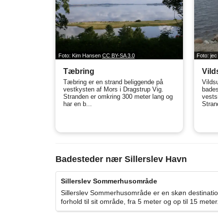
Foto: Kim Hansen
CC BY-SA 3.0
Foto: je
Tæbring
Vild
Tæbring er en strand beliggende på
Vilds
vestkysten af Mors i Dragstrup Vig.
bades
Stranden er omkring 300 meter lang og
vestsi
har en b...
Stran
Badesteder nær Sillerslev Havn
Sillerslev Sommerhusområde
Sillerslev Sommerhusområde er en skøn destination
forhold til sit område, fra 5 meter og op til 15 mete