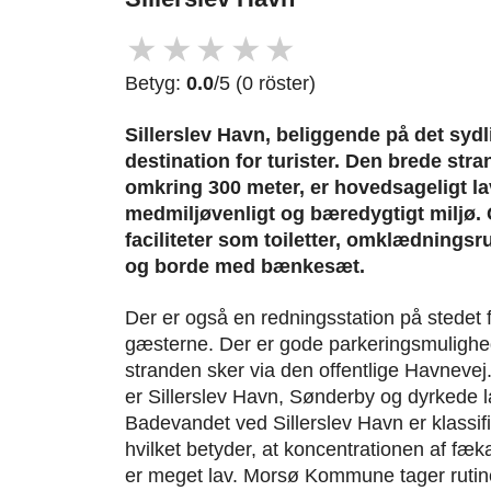
★
★
★
★
★
Betyg:
0.0
/5 (0 röster)
Sillerslev Havn, beliggende på det sydli
destination for turister. Den brede stra
omkring 300 meter, er hovedsageligt lav
medmiljøvenligt og bæredygtigt miljø
faciliteter som toiletter, omklædningsr
og borde med bænkesæt.
Der er også en redningsstation på stedet 
gæsterne. Der er gode parkeringsmulighed
stranden sker via den offentlige Havneve
er Sillerslev Havn, Sønderby og dyrkede 
Badevandet ved Sillerslev Havn er klassif
hvilket betyder, at koncentrationen af fæk
er meget lav. Morsø Kommune tager rutin