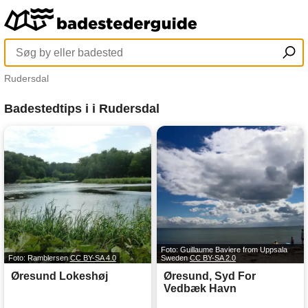
Rudersdal
Badestedtips i i Rudersdal
Foto: Guillaume Baviere from Uppsala
Foto: Ramblersen
CC BY-SA 4.0
Sweden
CC BY-SA 2.0
Øresund Lokeshøj
Øresund, Syd For
Vedbæk Havn