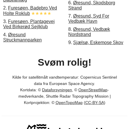
6.
Øresund, Skodsborg
2.
Furesøen, Badebro Ved
Strand
Holte Roklub
★★★★★
7.
Øresund, Syd For
Vedbæk Havn
3.
Furesøen, Plantagevej
Ved Birkerød Sejlklub
8.
Øresund, Vedbæk
Nordstrand
4.
Øresund
Struckmannparken
9.
Sjælsø, Eskemose Skov
Svøm rolig!
Kilde for satellitmålt vandtemperatur: Copernicus Sentinel
data fra European Space Agency.
Kortdata: ©
Dataforsyningen
, ©
OpenStreetMap
-
medverkande, Shuttle Radar Topography Mission |
Kortprojektion: ©
OpenTopoMap
(
CC-BY-SA
)