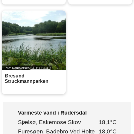
Foto: Ramblersen
CC BY-SA 4.0
Øresund
Struckmannparken
Varmeste vand i Rudersdal
Sjælsø, Eskemose Skov
18,1°C
Furesøen, Badebro Ved Holte
18,0°C