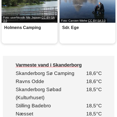
Foto: userNicodk Nils Jepsen
CC BY-SA
3.0
Foto: Carsten Wiehe
CC BY-SA 3.0
Holmens Camping
Sdr. Ege
Varmeste vand i Skanderborg
Skanderborg Sø Camping
18,6°C
Ravns Odde
18,6°C
Skanderborg Søbad
18,5°C
(Kulturhuset)
Stilling Badebro
18,5°C
Næsset
18,5°C