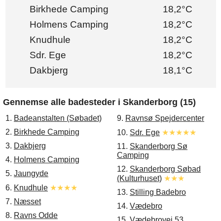
Birkhede Camping
18,2°C
Holmens Camping
18,2°C
Knudhule
18,2°C
Sdr. Ege
18,2°C
Dakbjerg
18,1°C
Gennemse alle badesteder i Skanderborg (15)
1.
Badeanstalten (Søbadet)
9.
Ravnsø Spejdercenter
2.
Birkhede Camping
10.
Sdr. Ege
★★★★★
3.
Dakbjerg
11.
Skanderborg Sø
Camping
4.
Holmens Camping
12.
Skanderborg Søbad
5.
Jaungyde
(Kulturhuset)
★★★
6.
Knudhule
★★★★
13.
Stilling Badebro
7.
Næsset
14.
Vædebro
8.
Ravns Odde
15.
Vædebrovej 53