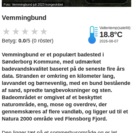
Foto: Vemmingbund juli 2023 kongeskibet
Vemmingbund
Vattentemp(satellit):
★
★
★
★
★
18.8°C
Betyg:
0.0
/5 (0 röster)
2026-08-07
Vemmingbund er et populært badested i
Sønderborg Kommune, med udmærket
badevandskvalitet baseret på de seneste fire års
data. Stranden er omkring en kilometer lang,
lavvandet og børnevenlig, med en bund bestående
af sand, spredte tangbevoksninger og sten.
Badeområdet er omgivet af et beskyttet
naturområde, eng, mose og overdrev, der
gennemskæres af flere vandløb, og ligger ud til et
Natura 2000 område ved Flensborg Fjord.
Den ligger tæt på et sommerhusområde og er let