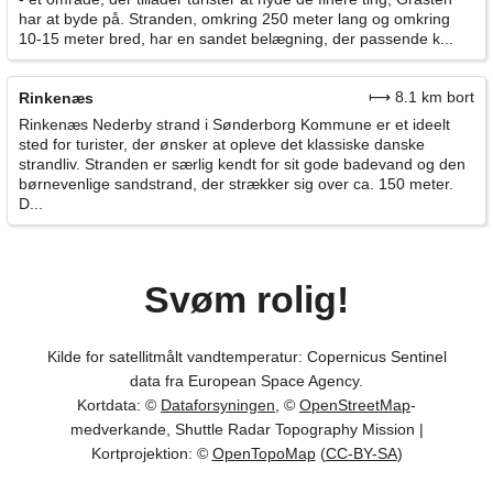
har at byde på. Stranden, omkring 250 meter lang og omkring
10-15 meter bred, har en sandet belægning, der passende k...
⟼ 8.1 km bort
Rinkenæs
Rinkenæs Nederby strand i Sønderborg Kommune er et ideelt
sted for turister, der ønsker at opleve det klassiske danske
strandliv. Stranden er særlig kendt for sit gode badevand og den
børnevenlige sandstrand, der strækker sig over ca. 150 meter.
D...
Svøm rolig!
Kilde for satellitmålt vandtemperatur: Copernicus Sentinel
data fra European Space Agency.
Kortdata: ©
Dataforsyningen
, ©
OpenStreetMap
-
medverkande, Shuttle Radar Topography Mission |
Kortprojektion: ©
OpenTopoMap
(
CC-BY-SA
)