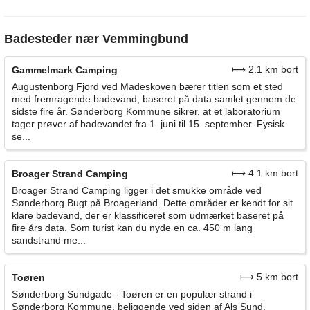
Badesteder nær Vemmingbund
⟼ 2.1 km bort
Gammelmark Camping
Augustenborg Fjord ved Madeskoven bærer titlen som et sted
med fremragende badevand, baseret på data samlet gennem de
sidste fire år. Sønderborg Kommune sikrer, at et laboratorium
tager prøver af badevandet fra 1. juni til 15. september. Fysisk
se...
⟼ 4.1 km bort
Broager Strand Camping
Broager Strand Camping ligger i det smukke område ved
Sønderborg Bugt på Broagerland. Dette områder er kendt for sit
klare badevand, der er klassificeret som udmærket baseret på
fire års data. Som turist kan du nyde en ca. 450 m lang
sandstrand me...
⟼ 5 km bort
Toøren
Sønderborg Sundgade - Toøren er en populær strand i
Sønderborg Kommune, beliggende ved siden af Als Sund.