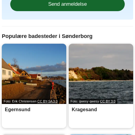
Populære badesteder i Sønderborg
Foto: Erik Christensen
CC BY-SA 3.0
Foto: qwesy qwesy
CC BY 3.0
Egernsund
Kragesand