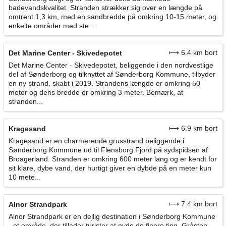
badevandskvalitet. Stranden strækker sig over en længde på
omtrent 1,3 km, med en sandbredde på omkring 10-15 meter, og
enkelte områder med ste...
⟼ 6.4 km bort
Det Marine Center - Skivedepotet
Det Marine Center - Skivedepotet, beliggende i den nordvestlige
del af Sønderborg og tilknyttet af Sønderborg Kommune, tilbyder
en ny strand, skabt i 2019. Strandens længde er omkring 50
meter og dens bredde er omkring 3 meter. Bemærk, at
stranden...
⟼ 6.9 km bort
Kragesand
Kragesand er en charmerende grusstrand beliggende i
Sønderborg Kommune ud til Flensborg Fjord på sydspidsen af
Broagerland. Stranden er omkring 600 meter lang og er kendt for
sit klare, dybe vand, der hurtigt giver en dybde på en meter kun
10 mete...
⟼ 7.4 km bort
Alnor Strandpark
Alnor Strandpark er en dejlig destination i Sønderborg Kommune
- et område, der tillader turister at nyde de finere ting, Gråsten