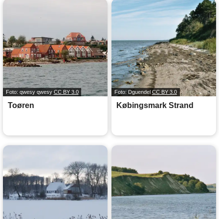
Foto: qwesy qwesy
CC BY 3.0
Foto: Dguendel
CC BY 3.0
Toøren
Købingsmark Strand