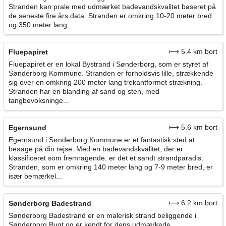
Stranden kan prale med udmærket badevandskvalitet baseret på
de seneste fire års data. Stranden er omkring 10-20 meter bred
og 350 meter lang...
⟼ 5.4 km bort
Fluepapiret
Fluepapiret er en lokal Bystrand i Sønderborg, som er styret af
Sønderborg Kommune. Stranden er forholdsvis lille, strækkende
sig over en omkring 200 meter lang trekantformet strækning.
Stranden har en blanding af sand og sten, med
tangbevoksninge...
⟼ 5.6 km bort
Egernsund
Egernsund i Sønderborg Kommune er et fantastisk sted at
besøge på din rejse. Med en badevandskvalitet, der er
klassificeret som fremragende, er det et sandt strandparadis.
Stranden, som er omkring 140 meter lang og 7-9 meter bred, er
især bemærkel...
⟼ 6.2 km bort
Sønderborg Badestrand
Sønderborg Badestrand er en malerisk strand beliggende i
Sønderborg Bugt og er kendt for dens udmærkede