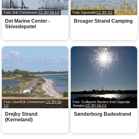
Foto: Erik Christensen
CC BY-SA 3.0
Foto: Dguendel
CC BY 3.0
Det Marine Center -
Broager Strand Camping
Skivedepotet
Foto: UserErik Christensen
CC BY-SA
Foto: Guillaume Baviere from Uppsala
3.0
Sweden
CC BY-SA 2.0
Drejby Strand
Sønderborg Badestrand
(Kerneland)