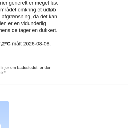
ier generelt er meget lav.
 området omkring et udløb
ns afgrænsning, da det kan
en er en vidunderlig
 mens de tager en dukkert.
7,2°C
målt 2026-08-08.
linjer om badestedet, er der
osk?