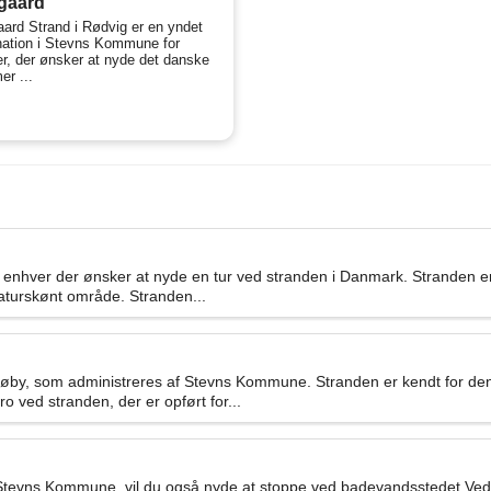
gaard
ard Strand i Rødvig er en yndet
nation i Stevns Kommune for
ter, der ønsker at nyde det danske
r ...
r enhver der ønsker at nyde en tur ved stranden i Danmark. Stranden 
t naturskønt område. Stranden...
røby, som administreres af Stevns Kommune. Stranden er kendt for dens
o ved stranden, der er opført for...
Stevns Kommune, vil du også nyde at stoppe ved badevandsstedet Ved 