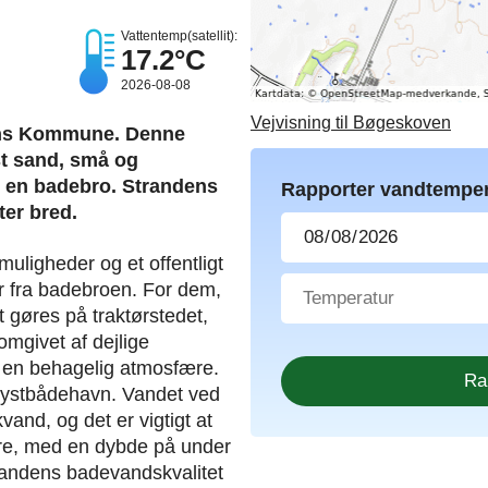
Vattentemp(satellit):
17.2°C
2026-08-08
Vejvisning til Bøgeskoven
vns Kommune. Denne
yst sand, små og
g en badebro. Strandens
Rapporter vandtemper
ter bred.
uligheder og et offentligt
r fra badebroen. For dem,
 gøres på traktørstedet,
mgivet af dejlige
r en behagelig atmosfære.
lystbådehavn. Vandet ved
and, og det er vigtigt at
re, med en dybde på under
trandens badevandskvalitet