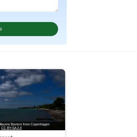
illaume Baviere from Copenhagen
k
CC BY-SA 2.0