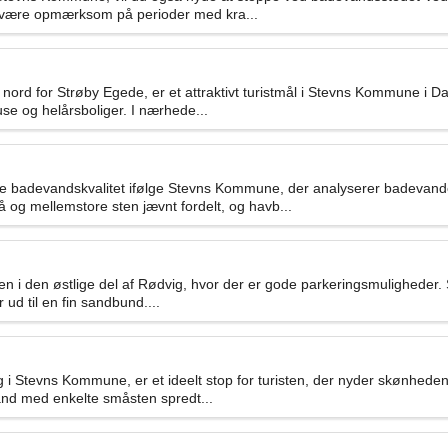
du være opmærksom på perioder med kra...
rd for Strøby Egede, er et attraktivt turistmål i Stevns Kommune i Danm
se og helårsboliger. I nærhede...
 badevandskvalitet ifølge Stevns Kommune, der analyserer badevandet 
 og mellemstore sten jævnt fordelt, og havb...
n i den østlige del af Rødvig, hvor der er gode parkeringsmuligheder. 
ud til en fin sandbund....
 i Stevns Kommune, er et ideelt stop for turisten, der nyder skønhed
 sand med enkelte småsten spredt...