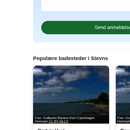
Populære badesteder i Stevns
Foto: Guillaume Baviere from Copenhagen
Foto: Gu
Denmark
CC BY-SA 2.0
Denmar