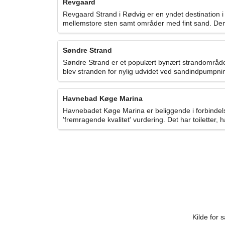
Revgaard
Revgaard Strand i Rødvig er en yndet destination 
mellemstore sten samt områder med fint sand. Den
Søndre Strand
Søndre Strand er et populært bynært strandområde 
blev stranden for nylig udvidet ved sandindpumpning
Havnebad Køge Marina
Havnebadet Køge Marina er beliggende i forbindel
'fremragende kvalitet' vurdering. Det har toiletter, ha
Kilde for 