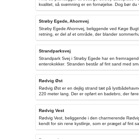
kvalitet, så svømning er en fornøjelse. Dog bør 
Strøby Egede, Ahornvej
Strøby Egede Ahornvej, beliggende ved Køge Bugt no
retning, er del af et område, der blander sommerhu
Strandparksvej
Strandpark Svej i Strøby Egede har en fremragende
enterokokker. Stranden består af fint sand med små
Rødvig Øst
Rødvig Øst er en dejlig strand tæt på lystbådehavne
220 meter lang. Der er opført en badebro, der fører 
Rødvig Vest
Rødvig Vest, beliggende i den charmerende Rødvig
kendt for sin rene kystlinje, som er præget af fint