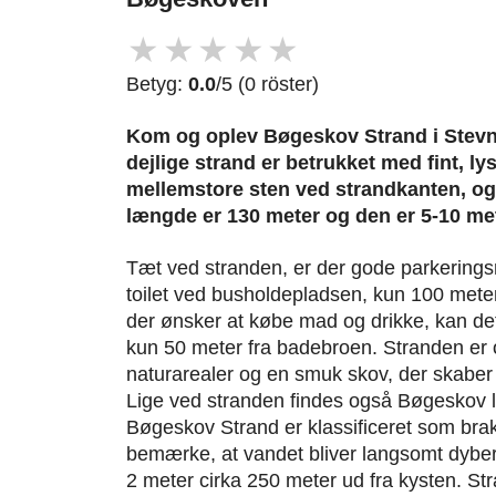
★
★
★
★
★
Betyg:
0.0
/5 (0 röster)
Kom og oplev Bøgeskov Strand i Ste
dejlige strand er betrukket med fint, l
mellemstore sten ved strandkanten, o
længde er 130 meter og den er 5-10 me
Tæt ved stranden, er der gode parkeringsm
toilet ved busholdepladsen, kun 100 mete
der ønsker at købe mad og drikke, kan det
kun 50 meter fra badebroen. Stranden er o
naturarealer og en smuk skov, der skabe
Lige ved stranden findes også Bøgeskov 
Bøgeskov Strand er klassificeret som brakv
bemærke, at vandet bliver langsomt dybe
2 meter cirka 250 meter ud fra kysten. S