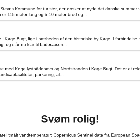
i Stevns Kommune for turister, der ønsker at nyde det danske summer v
 er 115 meter lang og 5-10 meter bred og...
i Køge Bugt, lige i nærheden af den historiske by Køge. I forbindelse
, og står nu klar til badesæson...
se med Køge lystbådehavn og Nordstranden i Køge Bugt. Det er et rela
ndicapfaciliteter, parkering, af...
Svøm rolig!
satellitmålt vandtemperatur: Copernicus Sentinel data fra European Sp