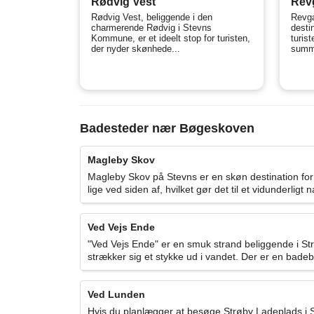
Rødvig Vest
Rev
Rødvig Vest, beliggende i den
Revga
charmerende Rødvig i Stevns
desti
Kommune, er et ideelt stop for turisten,
turis
der nyder skønhede...
summe
Badesteder nær Bøgeskoven
Magleby Skov
Magleby Skov på Stevns er en skøn destination fo
lige ved siden af, hvilket gør det til et vidunderlig
Ved Vejs Ende
"Ved Vejs Ende" er en smuk strand beliggende i St
strækker sig et stykke ud i vandet. Der er en badebr
Ved Lunden
Hvis du planlægger at besøge Strøby Ladeplads i 