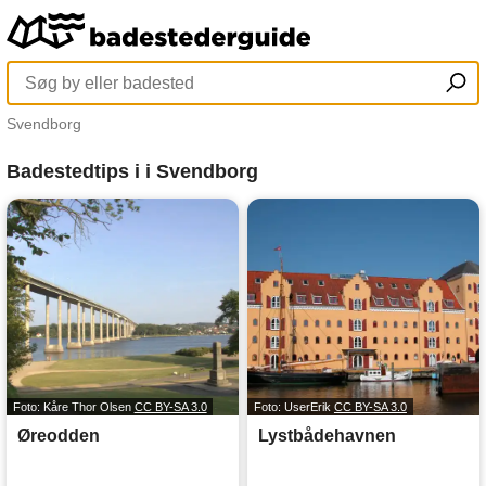
Svendborg
Badestedtips i i Svendborg
Foto: Kåre Thor Olsen
CC BY-SA 3.0
Foto: UserErik
CC BY-SA 3.0
Øreodden
Lystbådehavnen