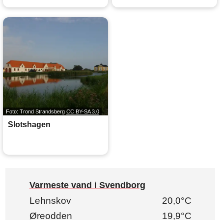
Foto: Trond Strandsberg
CC BY-SA 3.0
Slotshagen
Varmeste vand i Svendborg
Lehnskov
20,0°C
Øreodden
19,9°C