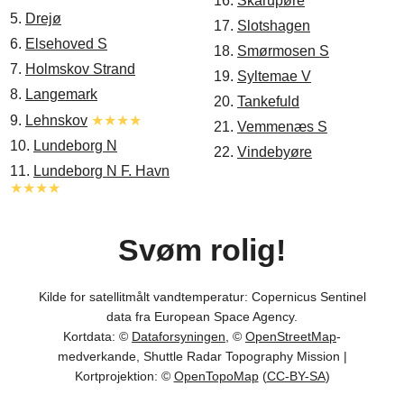
16.
Skårupøre
5.
Drejø
17.
Slotshagen
6.
Elsehoved S
18.
Smørmosen S
7.
Holmskov Strand
19.
Syltemae V
8.
Langemark
20.
Tankefuld
9.
Lehnskov
★★★★
21.
Vemmenæs S
10.
Lundeborg N
22.
Vindebyøre
11.
Lundeborg N F. Havn
★★★★
Svøm rolig!
Kilde for satellitmålt vandtemperatur: Copernicus Sentinel
data fra European Space Agency.
Kortdata: ©
Dataforsyningen
, ©
OpenStreetMap
-
medverkande, Shuttle Radar Topography Mission |
Kortprojektion: ©
OpenTopoMap
(
CC-BY-SA
)