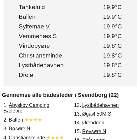
Tankefuld
19,9°C
Ballen
19,9°C
Syltemae V
19,9°C
Vemmenæs S
19,9°C
Vindebyøre
19,8°C
Christiansminde
19,8°C
Lystbådehavnen
19,8°C
Drejø
19,8°C
Gennemse alle badesteder i Svendborg (22)
1.
Åbyskov Camping
12.
Lystbådehavnen
Badebro
13.
Øgavl 50M Ø
2.
Ballen
★★★★
14.
Øreodden
3.
Bøsøre N
15.
Revsøre N
4.
Christiansminde
★★★★