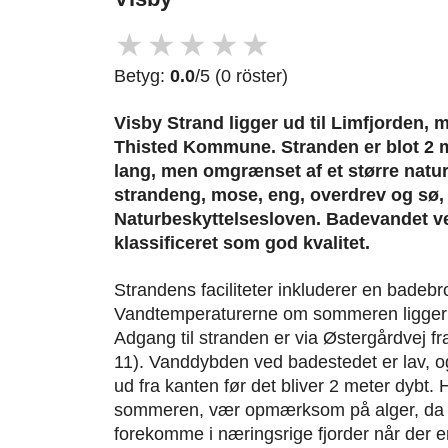
★
★
★
★
★
Betyg:
0.0
/5 (0 röster)
Visby Strand ligger ud til Limfjorden,
Thisted Kommune. Stranden er blot 2 
lang, men omgrænset af et større nat
strandeng, mose, eng, overdrev og sø, 
Naturbeskyttelsesloven. Badevandet ve
klassificeret som god kvalitet.
Strandens faciliteter inkluderer en bade
Vandtemperaturerne om sommeren ligger 
Adgang til stranden er via Østergårdvej 
11). Vanddybden ved badestedet er lav, o
ud fra kanten før det bliver 2 meter dybt
sommeren, vær opmærksom på alger, da 
forekomme i næringsrige fjorder når der e