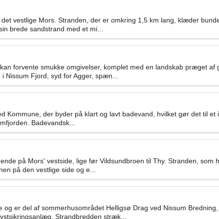
i det vestlige Mors. Stranden, der er omkring 1,5 km lang, klæder bunde
sin brede sandstrand med et mi...
an forvente smukke omgivelser, komplet med en landskab præget af gr
 i Nissum Fjord, syd for Agger, spæn...
d Kommune, der byder på klart og lavt badevand, hvilket gør det til et id
Limfjorden. Badevandsk...
de på Mors' vestside, lige før Vildsundbroen til Thy. Stranden, som har
en på den vestlige side og e...
e og er del af sommerhusområdet Helligsø Drag ved Nissum Bredning, 
ystsikringsanlæg. Strandbredden stræk...