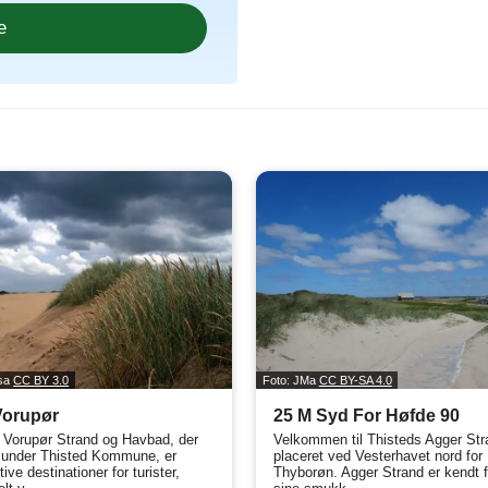
esa
CC BY 3.0
Foto: JMa
CC BY-SA 4.0
Vorupør
25 M Syd For Høfde 90
 Vorupør Strand og Havbad, der
Velkommen til Thisteds Agger Str
 under Thisted Kommune, er
placeret ved Vesterhavet nord for
tive destinationer for turister,
Thyborøn. Agger Strand er kendt f