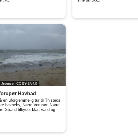
lt v...
sine smukk...
if Jrgensen
CC BY-SA 4.0
Vorupør Havbad
å en uforglemmelig tur til Thisteds
e havneby, Nørre Vorupør. Nørre
ør Strand tilbyder klart vand og