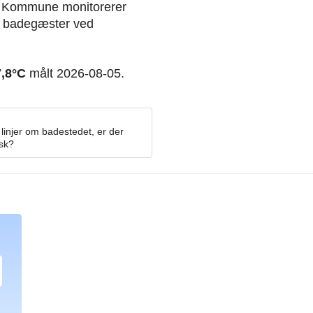
ed Kommune monitorerer
re badegæster ved
7,8°C
målt 2026-08-05.
linjer om badestedet, er der
osk?