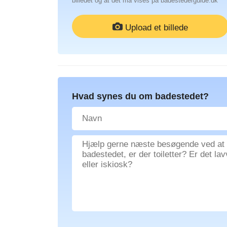
billedet og at det må vises på badestederguide.dk
Upload et billede
Hvad synes du om badestedet?