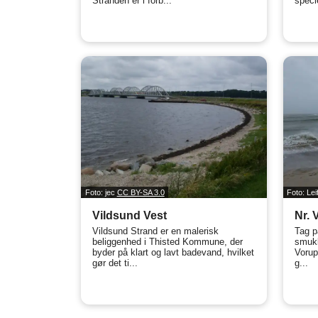
Stranden er i forb...
specie
Foto: jec
CC BY-SA 3.0
Foto: Le
Vildsund Vest
Nr. 
Vildsund Strand er en malerisk
Tag p
beliggenhed i Thisted Kommune, der
smukk
byder på klart og lavt badevand, hvilket
Vorup
gør det ti...
g...