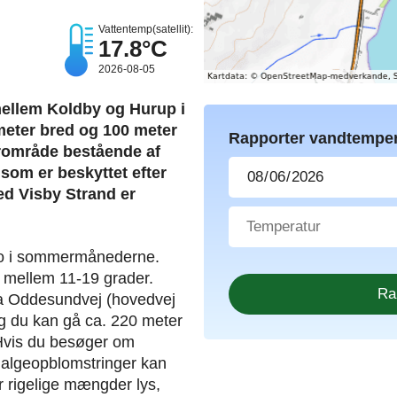
Vattentemp(satellit):
17.8°C
2026-08-05
 mellem Koldby og Hurup i
meter bred og 100 meter
Rapporter vandtemper
urområde bestående af
som er beskyttet efter
d Visby Strand er
bro i sommermånederne.
mellem 11-19 grader.
fra Oddesundvej (hovedvej
g du kan gå ca. 220 meter
. Hvis du besøger om
algeopblomstringer kan
r rigelige mængder lys,