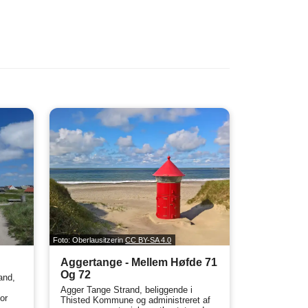
Foto: Oberlausitzerin
CC BY-SA 4.0
Aggertange - Mellem Høfde 71
Og 72
and,
Agger Tange Strand, beliggende i
or
Thisted Kommune og administreret af