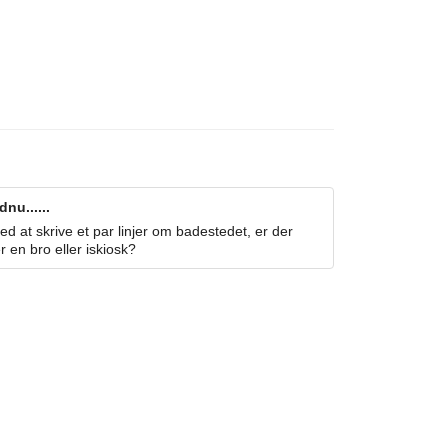
nu......
 at skrive et par linjer om badestedet, er der
r en bro eller iskiosk?