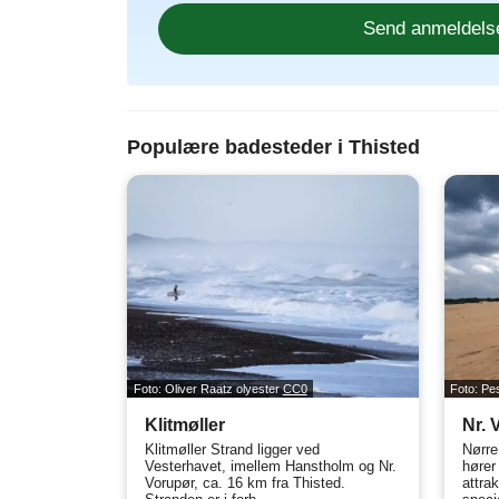
Populære badesteder i Thisted
Foto: Oliver Raatz olyester
CC0
Foto: P
Klitmøller
Nr. 
Klitmøller Strand ligger ved
Nørre
Vesterhavet, imellem Hanstholm og Nr.
hører
Vorupør, ca. 16 km fra Thisted.
attrak