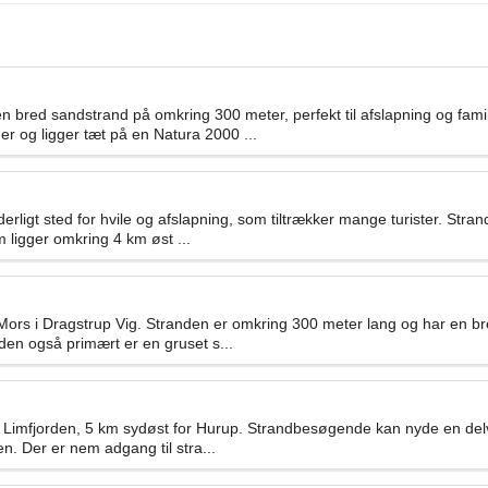
en bred sandstrand på omkring 300 meter, perfekt til afslapning og fam
 og ligger tæt på en Natura 2000 ...
igt sted for hvile og afslapning, som tiltrækker mange turister. Strande
ligger omkring 4 km øst ...
ors i Dragstrup Vig. Stranden er omkring 300 meter lang og har en bred
en også primært er en gruset s...
 Limfjorden, 5 km sydøst for Hurup. Strandbesøgende kan nyde en delv
n. Der er nem adgang til stra...