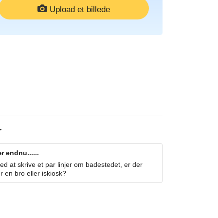
Upload et billede
r
 endnu......
 at skrive et par linjer om badestedet, er der
r en bro eller iskiosk?