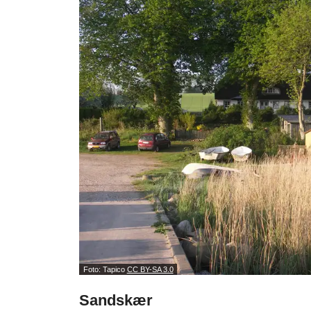
Foto: Tapico
CC BY-SA 3.0
Sandskær