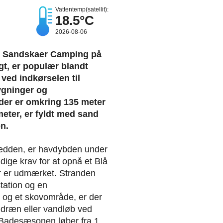
Vattentemp(satellit):
18.5°C
2026-08-06
r Sandskaer Camping på
t, er populær blandt
 ved indkørselen til
gninger og
 der er omkring 135 meter
 meter, er fyldt med sand
n.
dbredden, er havdybden under
dige krav for at opnå et Blå
her er udmærket. Stranden
station og en
g og et skovområde, er der
a dræn eller vandløb ved
. Badesæsonen løber fra 1.