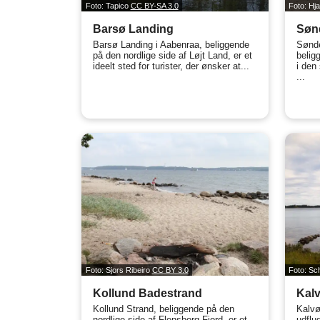
Foto: Tapico
CC BY-SA 3.0
Foto: Hj
Barsø Landing
Søn
Barsø Landing i Aabenraa, beliggende
Sønde
på den nordlige side af Løjt Land, er et
belig
ideelt sted for turister, der ønsker at...
i den
...
Foto: Sjors Ribeiro
CC BY 3.0
Foto: Sc
Kollund Badestrand
Kal
Kollund Strand, beliggende på den
Kalvø
nordlige side af Flensborg Fjord, er et
udflug