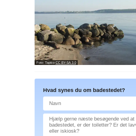
Foto: Tapico
CC BY-SA 3.0
Hvad synes du om badestedet?