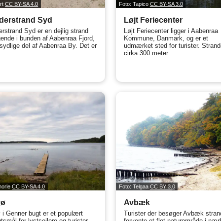
art
CC BY-SA 4.0
Foto: Tapico
CC BY-SA 3.0
derstrand Syd
Løjt Feriecenter
rstrand Syd er en dejlig strand
Løjt Feriecenter ligger i Aabenraa
gende i bunden af Aabenraa Fjord,
Kommune, Danmark, og er et
 sydlige del af Aabenraa By. Det er
udmærket sted for turister. Strand
cirka 300 meter...
horle
CC BY-SA 4.0
Foto: Telgaa
CC BY 3.0
vø
Avbæk
 i Genner bugt er et populært
Turister der besøger Avbæk stran
tsmål for lystsejlere og turister.
forvente et flot naturområde i næ