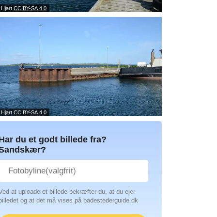
 Hjart
CC BY-SA 4.0
 Hjart
CC BY-SA 4.0
Har du et godt billede fra?
Sandskær?
Ved at uploade et billede bekræfter du, at du ejer
billedet og at det må vises på badestederguide.dk