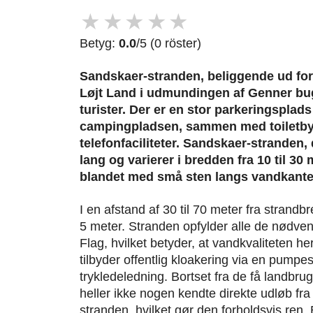
★
★
★
★
★
Betyg:
0.0
/5 (0 röster)
Sandskaer-stranden, beliggende ud fo
Løjt Land i udmundingen af Genner bug
turister. Der er en stor parkeringsplads
campingpladsen, sammen med toiletby
telefonfaciliteter. Sandskaer-stranden,
lang og varierer i bredden fra 10 til 30
blandet med små sten langs vandkante
I en afstand af 30 til 70 meter fra stran
5 meter. Stranden opfylder alle de nødven
Flag, hvilket betyder, at vandkvaliteten 
tilbyder offentlig kloakering via en pumpe
trykledeledning. Bortset fra de få landbru
heller ikke nogen kendte direkte udløb fr
stranden, hvilket gør den forholdsvis ren