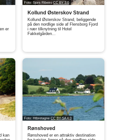
Foto: Sjors Ribeiro
CC BY 3.0
Kollund Østerskov Strand
Kollund Østerskov Strand, beliggende
på den nordlige side af Flensborg Fjord
en er
i nær tilknytning til Hotel
Fakkelgården...
Foto: Htbretagne
CC BY-SA 4.0
Rønshoved
d kan
Rønshoved er en attraktiv destination
rheden
for turister, ligger på den nordlige side