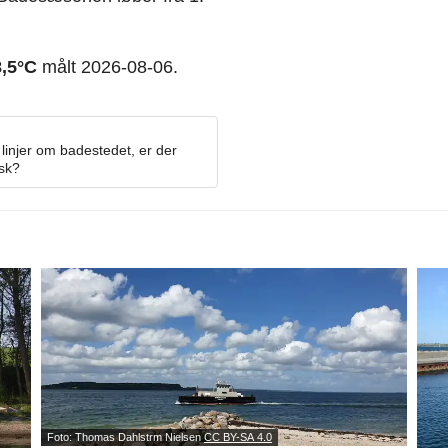
8,5°C
målt 2026-08-06.
linjer om badestedet, er der
osk?
Foto: Thomas Dahlstrm Nielsen
CC BY-SA 4.0