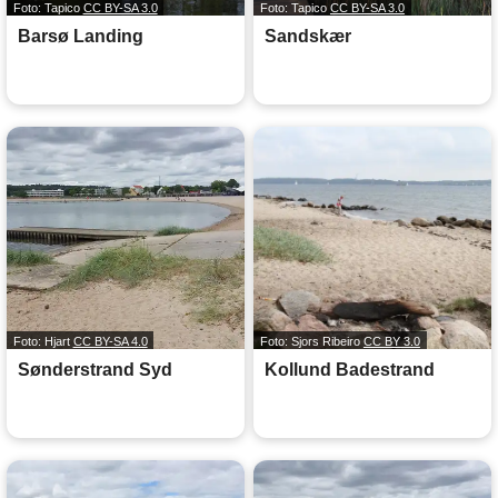
Foto: Tapico
CC BY-SA 3.0
Foto: Tapico
CC BY-SA 3.0
Barsø Landing
Sandskær
Foto: Hjart
CC BY-SA 4.0
Foto: Sjors Ribeiro
CC BY 3.0
Sønderstrand Syd
Kollund Badestrand