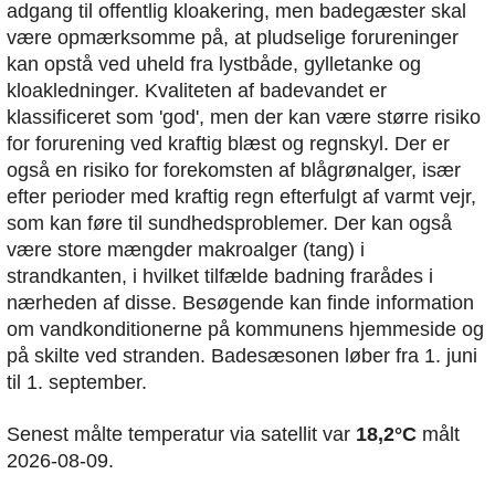
adgang til offentlig kloakering, men badegæster skal
være opmærksomme på, at pludselige forureninger
kan opstå ved uheld fra lystbåde, gylletanke og
kloakledninger. Kvaliteten af badevandet er
klassificeret som 'god', men der kan være større risiko
for forurening ved kraftig blæst og regnskyl. Der er
også en risiko for forekomsten af blågrønalger, især
efter perioder med kraftig regn efterfulgt af varmt vejr,
som kan føre til sundhedsproblemer. Der kan også
være store mængder makroalger (tang) i
strandkanten, i hvilket tilfælde badning frarådes i
nærheden af disse. Besøgende kan finde information
om vandkonditionerne på kommunens hjemmeside og
på skilte ved stranden. Badesæsonen løber fra 1. juni
til 1. september.
Senest målte temperatur via satellit var
18,2°C
målt
2026-08-09.