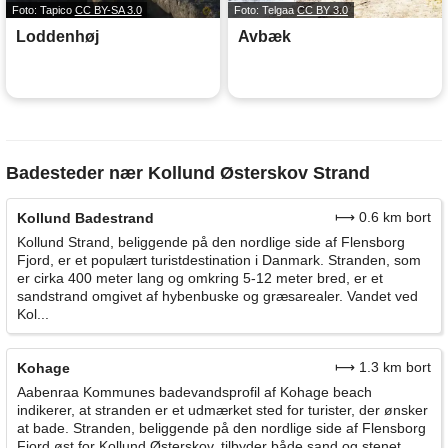
Foto: Tapico
CC BY-SA 3.0
Foto: Telgaa
CC BY 3.0
Loddenhøj
Avbæk
Badesteder nær Kollund Østerskov Strand
⟼ 0.6 km bort
Kollund Badestrand
Kollund Strand, beliggende på den nordlige side af Flensborg
Fjord, er et populært turistdestination i Danmark. Stranden, som
er cirka 400 meter lang og omkring 5-12 meter bred, er et
sandstrand omgivet af hybenbuske og græsarealer. Vandet ved
Kol...
⟼ 1.3 km bort
Kohage
Aabenraa Kommunes badevandsprofil af Kohage beach
indikerer, at stranden er et udmærket sted for turister, der ønsker
at bade. Stranden, beliggende på den nordlige side af Flensborg
Fjord øst for Kollund Østerskov, tilbyder både sand og stenet