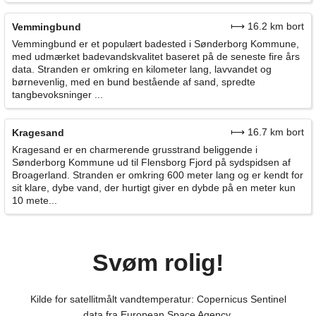
⟼ 16.2 km bort
Vemmingbund
Vemmingbund er et populært badested i Sønderborg Kommune,
med udmærket badevandskvalitet baseret på de seneste fire års
data. Stranden er omkring en kilometer lang, lavvandet og
børnevenlig, med en bund bestående af sand, spredte
tangbevoksninger ...
⟼ 16.7 km bort
Kragesand
Kragesand er en charmerende grusstrand beliggende i
Sønderborg Kommune ud til Flensborg Fjord på sydspidsen af
Broagerland. Stranden er omkring 600 meter lang og er kendt for
sit klare, dybe vand, der hurtigt giver en dybde på en meter kun
10 mete...
Svøm rolig!
Kilde for satellitmålt vandtemperatur: Copernicus Sentinel
data fra European Space Agency.