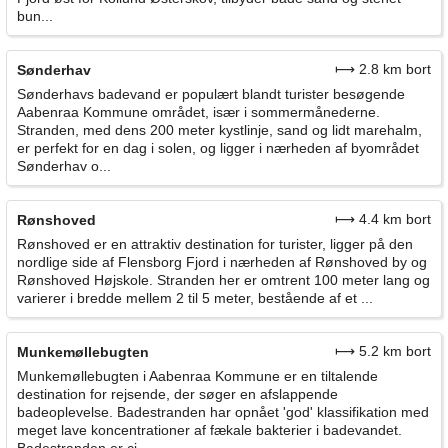
bun...
⟼ 2.8 km bort
Sønderhav
Sønderhavs badevand er populært blandt turister besøgende
Aabenraa Kommune området, især i sommermånederne.
Stranden, med dens 200 meter kystlinje, sand og lidt marehalm,
er perfekt for en dag i solen, og ligger i nærheden af byområdet
Sønderhav o...
⟼ 4.4 km bort
Rønshoved
Rønshoved er en attraktiv destination for turister, ligger på den
nordlige side af Flensborg Fjord i nærheden af Rønshoved by og
Rønshoved Højskole. Stranden her er omtrent 100 meter lang og
varierer i bredde mellem 2 til 5 meter, bestående af et ...
⟼ 5.2 km bort
Munkemøllebugten
Munkemøllebugten i Aabenraa Kommune er en tiltalende
destination for rejsende, der søger en afslappende
badeoplevelse. Badestranden har opnået 'god' klassifikation med
meget lave koncentrationer af fækale bakterier i badevandet.