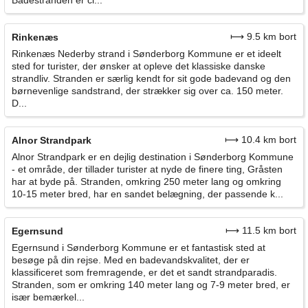
Badestranden er ci...
⟼ 9.5 km bort
Rinkenæs
Rinkenæs Nederby strand i Sønderborg Kommune er et ideelt
sted for turister, der ønsker at opleve det klassiske danske
strandliv. Stranden er særlig kendt for sit gode badevand og den
børnevenlige sandstrand, der strækker sig over ca. 150 meter.
D...
⟼ 10.4 km bort
Alnor Strandpark
Alnor Strandpark er en dejlig destination i Sønderborg Kommune
- et område, der tillader turister at nyde de finere ting, Gråsten
har at byde på. Stranden, omkring 250 meter lang og omkring
10-15 meter bred, har en sandet belægning, der passende k...
⟼ 11.5 km bort
Egernsund
Egernsund i Sønderborg Kommune er et fantastisk sted at
besøge på din rejse. Med en badevandskvalitet, der er
klassificeret som fremragende, er det et sandt strandparadis.
Stranden, som er omkring 140 meter lang og 7-9 meter bred, er
især bemærkel...