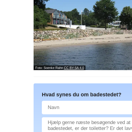
Foto: Soenke Rahn
CC BY-SA 4.0
Hvad synes du om badestedet?