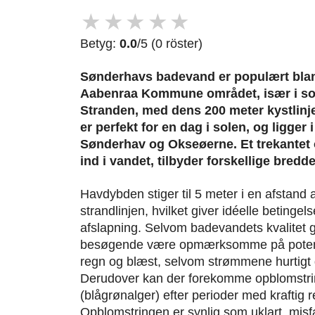
★
★
★
★
★
Betyg:
0.0
/5 (0 röster)
Sønderhavs badevand er populært blan
Aabenraa Kommune området, især i 
Stranden, med dens 200 meter kystlinje
er perfekt for en dag i solen, og ligge
Sønderhav og Okseøerne. Et trekantet 
ind i vandet, tilbyder forskellige bredde 
Havdybden stiger til 5 meter i en afstand a
strandlinjen, hvilket giver idéelle betinge
afslapning. Selvom badevandets kvalitet 
besøgende være opmærksomme på potentiel
regn og blæst, selvom strømmene hurtigt 
Derudover kan der forekomme opblomstrin
(blågrønalger) efter perioder med kraftig 
Opblomstringen er synlig som uklart, misf