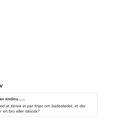
v
v endnu......
 at skrive et par linjer om badestedet, er der
r en bro eller iskiosk?