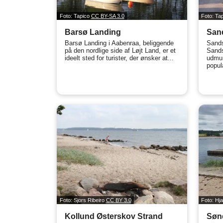
Foto: Tapico
CC BY-SA 3.0
Foto: Ta
Barsø Landing
San
Barsø Landing i Aabenraa, beliggende
Sands
på den nordlige side af Løjt Land, er et
Sands
ideelt sted for turister, der ønsker at...
udmun
popul
Foto: Sjors Ribeiro
CC BY 3.0
Foto: Hj
Kollund Østerskov Strand
Søn