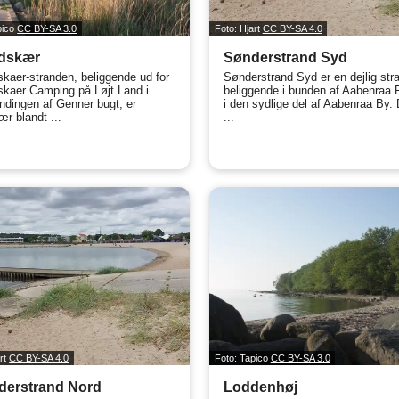
pico
CC BY-SA 3.0
Foto: Hjart
CC BY-SA 4.0
dskær
Sønderstrand Syd
kaer-stranden, beliggende ud for
Sønderstrand Syd er en dejlig str
kaer Camping på Løjt Land i
beliggende i bunden af Aabenraa F
dingen af Genner bugt, er
i den sydlige del af Aabenraa By. 
ær blandt ...
...
art
CC BY-SA 4.0
Foto: Tapico
CC BY-SA 3.0
derstrand Nord
Loddenhøj