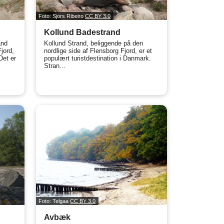
Foto: Sjors Ribeiro
CC BY 3.0
Kollund Badestrand
and
Kollund Strand, beliggende på den
jord,
nordlige side af Flensborg Fjord, er et
Det er
populært turistdestination i Danmark.
Stran...
Foto: Telgaa
CC BY 3.0
Avbæk