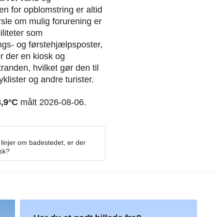
 for opblomstring er altid
arsle om mulig forurening er
iliteter som
ngs- og førstehjælpsposter,
r der en kiosk og
anden, hvilket gør den til
lister og andre turister.
8,9°C
målt 2026-08-06.
linjer om badestedet, er der
osk?