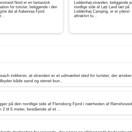
rstrand Nord er en fantastisk
Loddenhøj-stranden, beliggende p
ation for turister, beliggende i den
nordlige side af Løjt Land tæt på
igste del af Aabenraa Fjord.
Loddenhøj Camping, er et yderst
...
attraktivt tu...
 indikerer, at stranden er et udmærket sted for turister, der ønsker
tilbyder både sand og stenet bun...
, ligger på den nordlige side af Flensborg Fjord i nærheden af Rønsho
2 til 5 meter, bestående af et ...