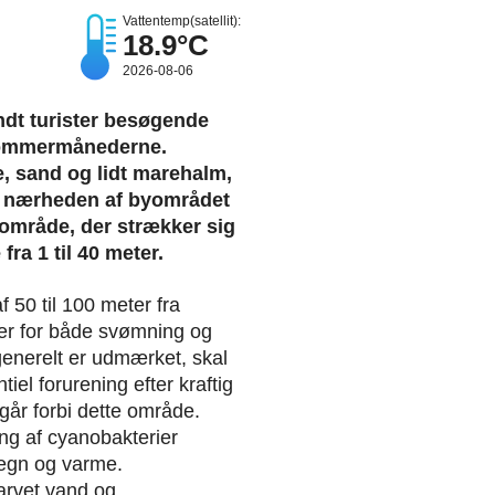
Vattentemp(satellit):
18.9°C
2026-08-06
dt turister besøgende
sommermånederne.
, sand og lidt marehalm,
r i nærheden af byområdet
område, der strækker sig
fra 1 til 40 meter.
f 50 til 100 meter fra
lser for både svømning og
generelt er udmærket, skal
 forurening efter kraftig
går forbi dette område.
g af cyanobakterier
regn og varme.
arvet vand og