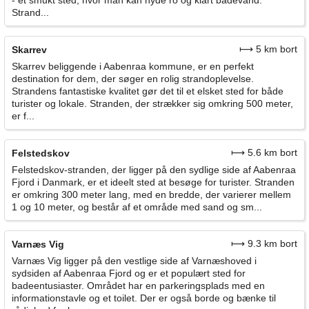
Strand...
⟼ 5 km bort
Skarrev
Skarrev beliggende i Aabenraa kommune, er en perfekt
destination for dem, der søger en rolig strandoplevelse.
Strandens fantastiske kvalitet gør det til et elsket sted for både
turister og lokale. Stranden, der strækker sig omkring 500 meter,
er f...
⟼ 5.6 km bort
Felstedskov
Felstedskov-stranden, der ligger på den sydlige side af Aabenraa
Fjord i Danmark, er et ideelt sted at besøge for turister. Stranden
er omkring 300 meter lang, med en bredde, der varierer mellem
1 og 10 meter, og består af et område med sand og sm...
⟼ 9.3 km bort
Varnæs Vig
Varnæs Vig ligger på den vestlige side af Varnæshoved i
sydsiden af Aabenraa Fjord og er et populært sted for
badeentusiaster. Området har en parkeringsplads med en
informationstavle og et toilet. Der er også borde og bænke til