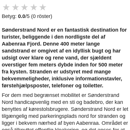
★
★
★
★
★
Betyg:
0.0
/5 (0 röster)
Sønderstrand Nord er en fantastisk destination for
turister, beliggende i den nordligste del af
Aabenraa Fjord. Denne 400 meter lange
sandstrand er omgivet af en idyllisk bugt og har
udsigt over klare og rene vand, der sjældent
overstiger fem meters dybde inden for 500 meter
fra kysten. Stranden er udstyret med mange
bekvemmeligheder, inklusive informationstavler,
førstehjælpsposter, telefoner og toiletter.
For dem med begrænset mobilitet er Sønderstrand
Nord handicapvenlig med en sti og badebro, der kan
benyttes af kørestolsbrugere. Sønderstrand Nord er let
tilgængelig med parkeringsplads nord for stranden og
ligger i bekvem nærhed af byen Aabenraa. Området er
også tilknyttet offentlig kloakering, og det anses for at