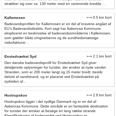
strækker sig over ca. 130 meter med en varierende bredde ...
⟼ 0.5 km bort
Kallemosen
Badevandsprofilen for Kallemosen er en del af kravene angået af
EU's Badevandsdirektiv. Kort sagt har Aabenraa Kommune
ekspliceret en beskrivelse af badevandsområderne i Kallemosen,
som gælder både omgivelserne og de sundhedsmæssige
risikofaktorer...
⟼ 2.1 km bort
Enstedværket Syd
Den danske badevandsprofil for Enstedværket Syd giver
detaljerede oplysninger for turister, der ønsker at nyde vandet.
Stranden, som er 200 meter langt og 15 meter bredt, består
delvist af sandstrand, og er placeret ved Enstedværket på
sydsiden af...
⟼ 2.8 km bort
Hostrupskov
Hostrupskov ligger i det sydlige Danmark og er en del af
Aabenraa Kommune. Dette område er en fantastisk destination
for turister der ønsker at besøge en lang række strande.
Klassifikationen af badevandet ved Hostrupskov er