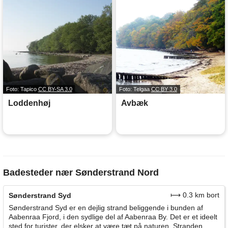
Foto: Tapico
CC BY-SA 3.0
Foto: Telgaa
CC BY 3.0
Loddenhøj
Avbæk
Badesteder nær Sønderstrand Nord
⟼ 0.3 km bort
Sønderstrand Syd
Sønderstrand Syd er en dejlig strand beliggende i bunden af
Aabenraa Fjord, i den sydlige del af Aabenraa By. Det er et ideelt
sted for turister, der elsker at være tæt på naturen. Stranden