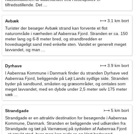
tilfredsstillende. Det ...
⟼ 3.1 km bort
Avbæk
Turister der besøger Avbæk strand kan forvente et flot
naturområde i nærheden af Aabenraa Fjord. Stranden er ca. 150
meter lang og 6-8 meter bred, og strandbredden er
hovedsageligt sand med enkelte sten. Vandet er generelt meget
lavvandet, og man ...
⟼ 3.9 km bort
Dyrhave
I Aabenraa Kommune i Danmark finder du stranden Dyrhave ved
Aabenraa Fjord, beliggende på Løjt Lands sydlige side. Stranden
byder på sandbund, småsten og græsområder, og omtales som
meget lavvandet, med en dybde under 2,5 meter selv 175 meter
væk ...
⟼ 5 km bort
Strandgade
Strandgade er en attraktiv destination for besøgende i Aabenraa
Kommune, Danmark. Stranden er beliggende ved udkørslen fra
Strandgade og tæt på Varnæsvej på sydsiden af Aabenraa Fjord
- et smukt sted, hvor man kan nyde ro og klart badevand.