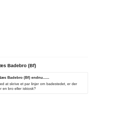
æs Badebro (Bf)
æs Badebro (Bf) endnu......
 at skrive et par linjer om badestedet, er der
r en bro eller iskiosk?