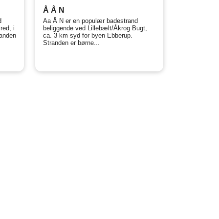
Å Å N
d
Aa Å N er en populær badestrand
red, i
beliggende ved Lillebælt/Åkrog Bugt,
randen
ca. 3 km syd for byen Ebberup.
Stranden er børne...