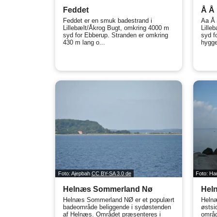
Feddet
Å Å 
Feddet er en smuk badestrand i
Aa Å 
Lillebælt/Åkrog Bugt, omkring 4000 m
Lille
syd for Ebberup. Stranden er omkring
syd f
430 m lang o...
hyggel
Foto: Ajepbah
CC BY-SA 3.0 de
Foto: H
Helnæs Sommerland Nø
Hel
Helnæs Sommerland NØ er et populært
Helnæ
badeområde beliggende i sydøstenden
østsi
af Helnæs. Området præsenteres i
områd