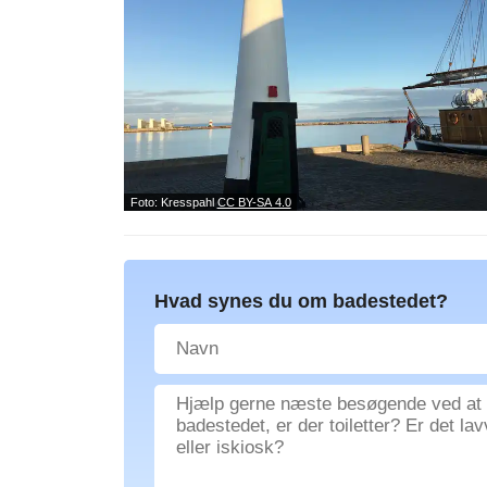
Foto: Kresspahl
CC BY-SA 4.0
Hvad synes du om badestedet?