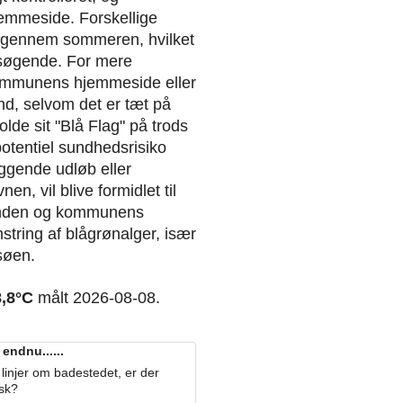
emmeside. Forskellige
r gennem sommeren, hvilket
 besøgende. For mere
kommunens hjemmeside eller
d, selvom det er tæt på
olde sit "Blå Flag" på trods
 potentiel sundhedsrisiko
iggende udløb eller
n, vil blive formidlet til
randen og kommunens
string af blågrønalger, især
søen.
8,8°C
målt 2026-08-08.
endnu......
linjer om badestedet, er der
osk?