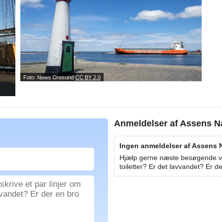
Foto: News Oresund
CC BY 2.0
Anmeldelser af
Assens N
Ingen anmeldelser af Assens N
Hjælp gerne næste besøgende ved
toiletter? Er det lavvandet? Er de