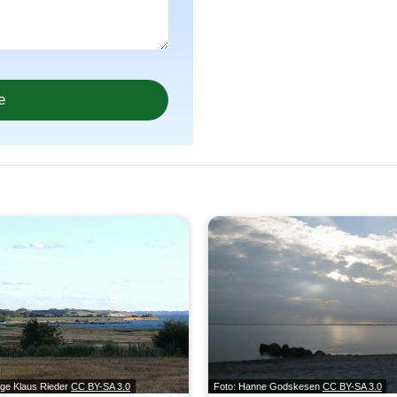
lge Klaus Rieder
CC BY-SA 3.0
Foto: Hanne Godskesen
CC BY-SA 3.0