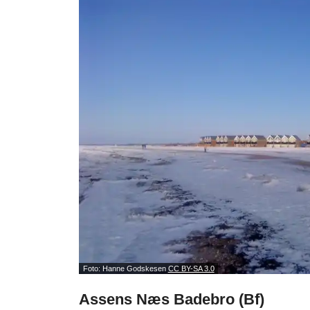
Foto: Hanne Godskesen
CC BY-SA 3.0
Assens Næs Badebro (Bf)