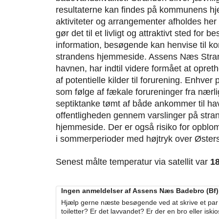
resultaterne kan findes på kommunens hj
aktiviteter og arrangementer afholdes he
gør det til et livligt og attraktivt sted for
information, besøgende kan henvise til 
strandens hjemmeside. Assens Næs Stran
havnen, har indtil videre formået at opreth
af potentielle kilder til forurening. Enhver
som følge af fækale forureninger fra nærl
septiktanke tømt af både ankommer til havne
offentligheden gennem varslinger på st
hjemmeside. Der er også risiko for opblom
i sommerperioder med højtryk over Øster
Senest målte temperatur via satellit var
1
Ingen anmeldelser af Assens Næs Badebro (Bf) 
Hjælp gerne næste besøgende ved at skrive et par 
toiletter? Er det lavvandet? Er der en bro eller iski