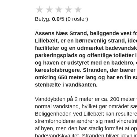
★
★
★
★
★
Betyg:
0.0
/5 (0 röster)
Assens Næs Strand, beliggende vest f
Lillebælt, er en børnevenlig strand, ide
faciliteter og en udmærket badevandskv
parkeringsplads og offentlige toiletter
og haven er udstyret med en badebro, d
kørestolsbrugere. Stranden, der bærer 
omkring 650 meter lang og har en fin s
stenbælte i vandkanten.
Vanddybden på 2 meter er ca. 200 meter 
normal vandstand, hvilket gør området sær
Beliggenheden ved Lillebælt kan resultere 
strømforholdene ændrer sig med vindretni
af byen, men den har stadig formået at o
badevandskvalitet. Stranden bliver jævnligt