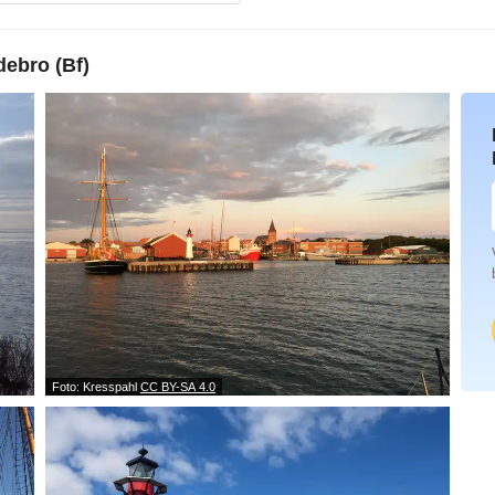
ebro (Bf)
Foto: Kresspahl
CC BY-SA 4.0