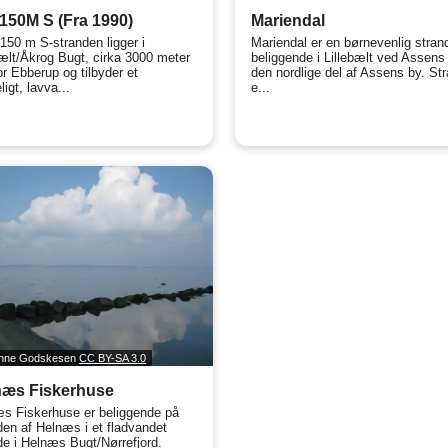
150M S (Fra 1990)
Mariendal
150 m S-stranden ligger i
Mariendal er en børnevenlig stran
bælt/Åkrog Bugt, cirka 3000 meter
beliggende i Lillebælt ved Assens 
or Ebberup og tilbyder et
den nordlige del af Assens by. St
igt, lavva...
e...
anne Godskesen
CC BY-SA 3.0
næs Fiskerhuse
s Fiskerhuse er beliggende på
den af Helnæs i et fladvandet
e i Helnæs Bugt/Nørrefjord.