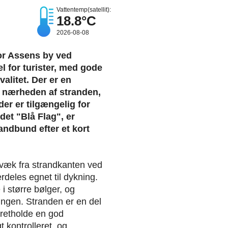
Vattentemp(satellit):
18.8°C
2026-08-08
or Assens by ved
el for turister, med gode
alitet. Der er en
 i nærheden af stranden,
er er tilgængelig for
det "Blå Flag", er
andbund efter et kort
væk fra strandkanten ved
deles egnet til dykning.
i større bølger, og
ngen. Stranden er en del
pretholde en god
 kontrolleret, og