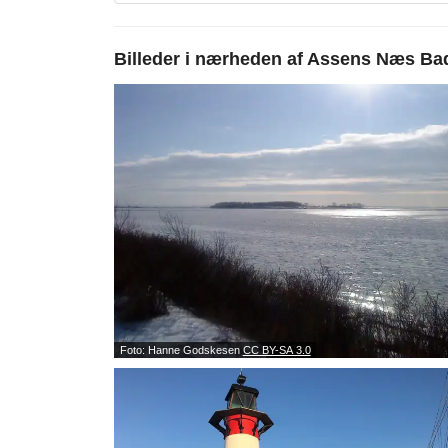
Billeder i nærheden af
Assens Næs Bad
Foto: Hanne Godskesen
CC BY-SA 3.0