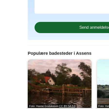
Populære badesteder i Assens
Foto: Hanne Godskesen
CC BY-SA 3.0
Foto: He