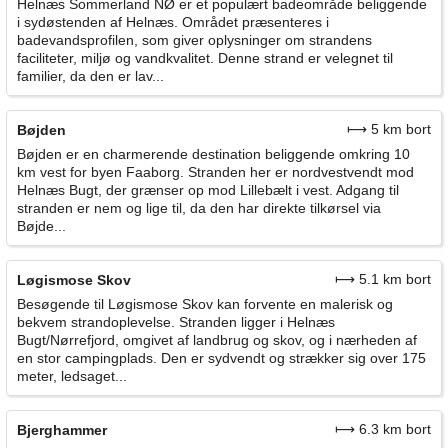
Helnæs Sommerland NØ er et populært badeområde beliggende
i sydøstenden af Helnæs. Området præsenteres i
badevandsprofilen, som giver oplysninger om strandens
faciliteter, miljø og vandkvalitet. Denne strand er velegnet til
familier, da den er lav...
⟼ 5 km bort
Bøjden
Bøjden er en charmerende destination beliggende omkring 10
km vest for byen Faaborg. Stranden her er nordvestvendt mod
Helnæs Bugt, der grænser op mod Lillebælt i vest. Adgang til
stranden er nem og lige til, da den har direkte tilkørsel via
Bøjde...
⟼ 5.1 km bort
Løgismose Skov
Besøgende til Løgismose Skov kan forvente en malerisk og
bekvem strandoplevelse. Stranden ligger i Helnæs
Bugt/Nørrefjord, omgivet af landbrug og skov, og i nærheden af
en stor campingplads. Den er sydvendt og strækker sig over 175
meter, ledsaget...
⟼ 6.3 km bort
Bjerghammer