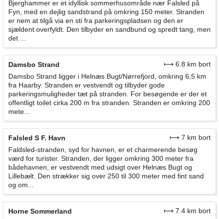
Bjerghammer er et idyllisk sommerhusområde nær Falsled på
Fyn, med en dejlig sandstrand på omkring 150 meter. Stranden
er nem at tilgå via en sti fra parkeringspladsen og den er
sjældent overfyldt. Den tilbyder en sandbund og spredt tang, men
det ...
⟼ 6.8 km bort
Damsbo Strand
Damsbo Strand ligger i Helnæs Bugt/Nørrefjord, omkring 6,5 km
fra Haarby. Stranden er vestvendt og tilbyder gode
parkeringsmuligheder tæt på stranden. For besøgende er der et
offentligt toilet cirka 200 m fra stranden. Stranden er omkring 200
mete...
⟼ 7 km bort
Falsled S F. Havn
Faldsled-stranden, syd for havnen, er et charmerende besøg
værd for turister. Stranden, der ligger omkring 300 meter fra
bådehavnen, er vestvendt med udsigt over Helnæs Bugt og
Lillebælt. Den strækker sig over 250 til 300 meter med fint sand
og om...
⟼ 7.4 km bort
Horne Sommerland