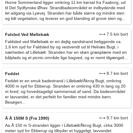
Horne Sommerland ligger omkring 11 km kørsel fra Faaborg, ud
til Det Sydfynske Øhav. Strandbadeområdet er indbydende med
let adgang via Lyøvej. Stranden har både større og mindre sten
og lidt vegetation, og leverer en god blanding af grove sten og...
⟼ 7.5 km bort
Falsled Ved Møllebæk
Faldsled ved Møllebæk er en dejlig sandstrand beliggende ca.
1,6 km syd for Faldsled by og vestvendt ud til Helnæs Bugt, i
nærheden af Lillebælt. Stranden har en skøn græsplæne med en
bålplads og et picnic-område lige bagved, og er nemt tilgængeli...
⟼ 8.7 km bort
Feddet
Feddet er en smuk badestrand i Lillebælt/Åkrog Bugt, omkring
4000 m syd for Ebberup. Stranden er omkring 430 m lang og 20
m bred, og hovedsageligt sammensat af sand. Da badeområdet
er lavvandet, er det perfekt for familier med mindre børn.
Besøgen...
⟼ 9.7 km bort
Å Å 150M S (Fra 1990)
Aa Å 150 m S-stranden ligger i Lillebælt/Åkrog Bugt, cirka 3000
meter syd for Ebberup og tilbyder et hyggeligt, lavvandet