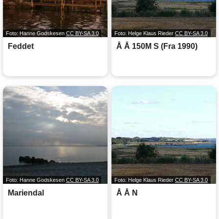
Foto: Hanne Godskesen
CC BY-SA 3.0
Foto: Helge Klaus Rieder
CC BY-SA 3.0
Feddet
Å Å 150M S (Fra 1990)
Foto: Hanne Godskesen
CC BY-SA 3.0
Foto: Helge Klaus Rieder
CC BY-SA 3.0
Mariendal
Å Å N