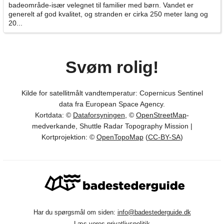
badeområde-især velegnet til familier med børn. Vandet er
generelt af god kvalitet, og stranden er cirka 250 meter lang og
20...
Svøm rolig!
Kilde for satellitmålt vandtemperatur: Copernicus Sentinel
data fra European Space Agency.
Kortdata: ©
Dataforsyningen
, ©
OpenStreetMap
-
medverkande, Shuttle Radar Topography Mission |
Kortprojektion: ©
OpenTopoMap
(
CC-BY-SA
)
Har du spørgsmål om siden:
info@badestederguide.dk
Læs vores privatlivspolitik