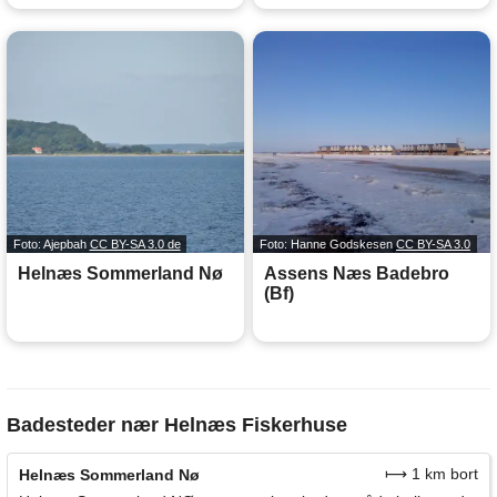
Foto: Ajepbah
CC BY-SA 3.0 de
Foto: Hanne Godskesen
CC BY-SA 3.0
Helnæs Sommerland Nø
Assens Næs Badebro
(Bf)
Badesteder nær Helnæs Fiskerhuse
⟼ 1 km bort
Helnæs Sommerland Nø