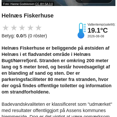
Foto: Hanne Godskesen
CC BY-SA 3.0
Helnæs Fiskerhuse
Vattentemp(satellit):
★
★
★
★
★
19.1°C
Betyg:
0.0
/5 (0 röster)
2026-08-08
Helnæs Fiskerhuse er beliggende på østsiden af
Helnæs i et fladvandet område i Helnæs
Bugt/Nørrefjord. Stranden er omkring 200 meter
lang og 5 meter bred, og består hovedsageligt af
en blanding af sand og sten. Der er
parkeringsfaciliteter 80 meter fra stranden, hvor
der også findes offentlige toiletter og information
om strandforholdene.
Badevandskvaliteten er klassificeret som "udmærket"
med resultater offentliggjort på Assens kommunes
hjemmeside. Dog er det vigtigt at være opmærksom