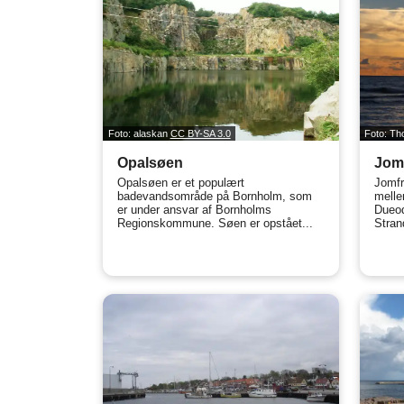
Foto: alaskan
CC BY-SA 3.0
Foto: T
Opalsøen
Jom
Opalsøen er et populært
Jomfr
badevandsområde på Bornholm, som
mell
er under ansvar af Bornholms
Dueod
Regionskommune. Søen er opstået...
Stran