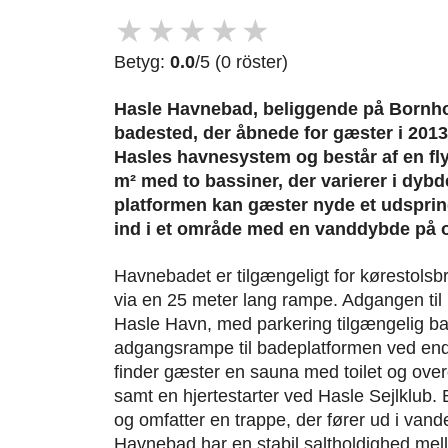
★
★
★
★
★
Betyg:
0.0
/5 (0 röster)
Hasle Havnebad, beliggende på Bornhol
badested, der åbnede for gæster i 2013.
Hasles havnesystem og består af en fl
m² med to bassiner, der varierer i dybde 
platformen kan gæster nyde et udspring
ind i et område med en vanddybde på o
Havnebadet er tilgængeligt for kørestol
via en 25 meter lang rampe. Adgangen til
Hasle Havn, med parkering tilgængelig ba
adgangsrampe til badeplatformen ved en
finder gæster en sauna med toilet og o
samt en hjertestarter ved Hasle Sejlklub
og omfatter en trappe, der fører ud i vand
Havnebad har en stabil saltholdighed mel