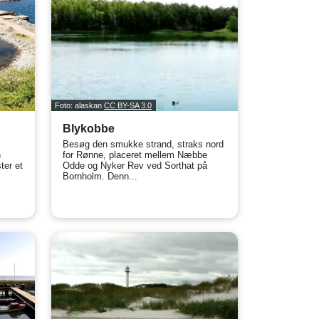
Foto: alaskan
CC BY-SA 3.0
Blykobbe
Besøg den smukke strand, straks nord
n
for Rønne, placeret mellem Næbbe
ter et
Odde og Nyker Rev ved Sorthat på
Bornholm. Denn...