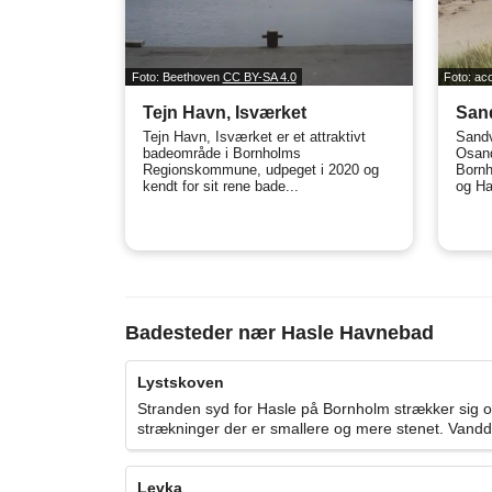
Foto: Beethoven
CC BY-SA 4.0
Foto: ac
Tejn Havn, Isværket
San
Tejn Havn, Isværket er et attraktivt
Sandvi
badeområde i Bornholms
Osan
Regionskommune, udpeget i 2020 og
Bornh
kendt for sit rene bade...
og Ha
Badesteder nær Hasle Havnebad
Lystskoven
Stranden syd for Hasle på Bornholm strækker sig 
strækninger der er smallere og mere stenet. Vanddy
Levka