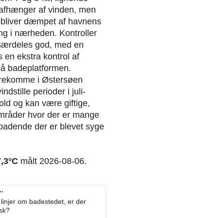
 afhænger af vinden, men
 bliver dæmpet af havnens
ng i nærheden. Kontroller
r særdeles god, med en
 en ekstra kontrol af
på badeplatformen.
orekomme i Østersøen
dstille perioder i juli-
ld og kan være giftige,
områder hvor der er mange
 badende der er blevet syge
7,3°C
målt 2026-08-06.
.
linjer om badestedet, er der
osk?