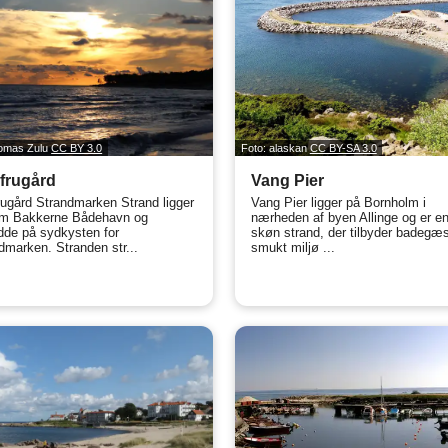
homas Zulu
CC BY 3.0
Foto: alaskan
CC BY-SA 3.0
frugård
Vang Pier
ugård Strandmarken Strand ligger
Vang Pier ligger på Bornholm i
em Bakkerne Bådehavn og
nærheden af byen Allinge og er e
de på sydkysten for
skøn strand, der tilbyder badegæs
dmarken. Stranden str...
smukt miljø ...