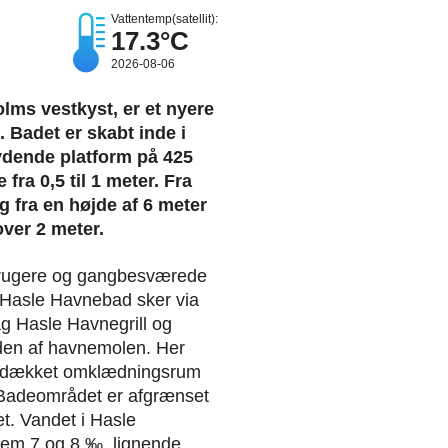
Vattentemp(satellit):
17.3°C
2026-08-06
ms vestkyst, er et nyere
 Badet er skabt inde i
ydende platform på 425
fra 0,5 til 1 meter. Fra
 fra en højde af 6 meter
ver 2 meter.
sbrugere og gangbesværede
 Hasle Havnebad sker via
g Hasle Havnegrill og
den af havnemolen. Her
verdækket omklædningsrum
. Badeområdet er afgrænset
et. Vandet i Hasle
lem 7 og 8 ‰, lignende