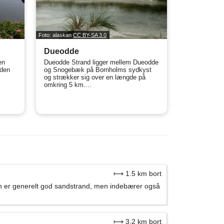
Foto: alaskan
CC BY-SA 3.0
Dueodde
en
Dueodde Strand ligger mellem Dueodde
nden
og Snogebæk på Bornholms sydkyst
og strækker sig over en længde på
omkring 5 km....
⟼ 1.5 km bort
en er generelt god sandstrand, men indebærer også
⟼ 3.2 km bort