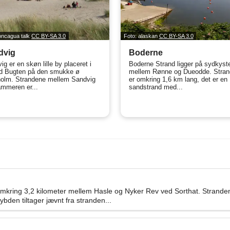
oncagua talk
CC BY-SA 3.0
Foto: alaskan
CC BY-SA 3.0
dvig
Boderne
g er en skøn lille by placeret i
Boderne Strand ligger på sydkyst
d Bugten på den smukke ø
mellem Rønne og Dueodde. Stra
olm. Strandene mellem Sandvig
er omkring 1,6 km lang, det er en
mmeren er...
sandstrand med...
omkring 3,2 kilometer mellem Hasle og Nyker Rev ved Sorthat. Strand
bden tiltager jævnt fra stranden...