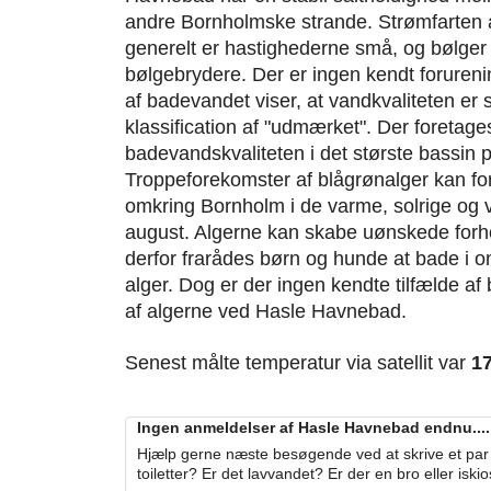
andre Bornholmske strande. Strømfarten
generelt er hastighederne små, og bølger
bølgebrydere. Der er ingen kendt forureni
af badevandet viser, at vandkvaliteten e
klassification af "udmærket". Der foretages
badevandskvaliteten i det største bassin 
Troppeforekomster af blågrønalger kan f
omkring Bornholm i de varme, solrige og vin
august. Algerne kan skabe uønskede forho
derfor frarådes børn og hunde at bade i 
alger. Dog er der ingen kendte tilfælde af
af algerne ved Hasle Havnebad.
Senest målte temperatur via satellit var
1
Ingen anmeldelser af Hasle Havnebad endnu.....
Hjælp gerne næste besøgende ved at skrive et par 
toiletter? Er det lavvandet? Er der en bro eller iski