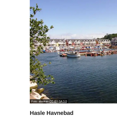
Foto: alaskan
CC BY-SA 3.0
Hasle Havnebad