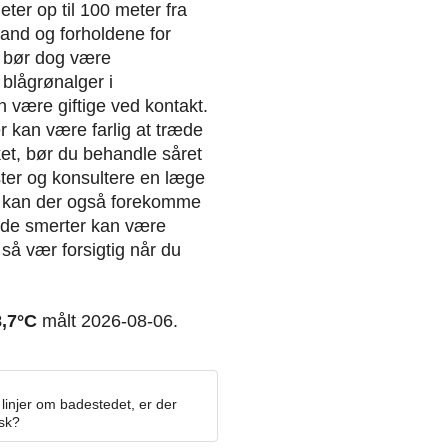
er op til 100 meter fra
and og forholdene for
 bør dog være
blågrønalger i
 være giftige ved kontakt.
er kan være farlig at træde
kket, bør du behandle såret
ster og konsultere en læge
n kan der også forekomme
nde smerter kan være
så vær forsigtig når du
8,7°C
målt 2026-08-06.
linjer om badestedet, er der
osk?