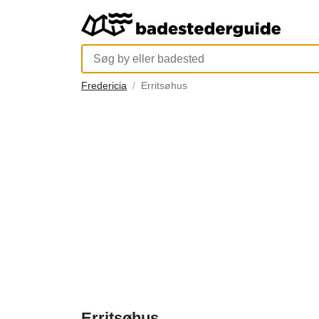
Fredericia
Erritsøhus
Erritsøhus