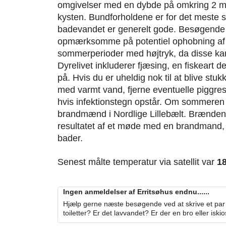
omgivelser med en dybde på omkring 2 met
kysten. Bundforholdene er for det meste s
badevandet er generelt gode. Besøgende
opmærksomme på potentiel ophobning af 
sommerperioder med højtryk, da disse kan
Dyrelivet inkluderer fjæsing, en fiskeart d
på. Hvis du er uheldig nok til at blive stu
med varmt vand, fjerne eventuelle piggre
hvis infektionstegn opstår. Om sommere
brandmænd i Nordlige Lillebælt. Brænde
resultatet af et møde med en brandmand, 
bader.
Senest målte temperatur via satellit var
1
Ingen anmeldelser af Erritsøhus endnu......
Hjælp gerne næste besøgende ved at skrive et par 
toiletter? Er det lavvandet? Er der en bro eller iski