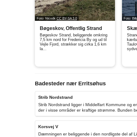
Foto: Nicodk
CC BY-SA 3.0
Foto: Bi
Bøgeskov, Offentlig Strand
Skæ
Bøgeskov Strand, beliggende omkring
Stran
7,5 km nord for Fredericia By og ud til
kærbæ
Vejle Fjord, strækker sig cirka 1,6 km
Taulo
la...
sydves
Badesteder nær Erritsøhus
Strib Nordstrand
Strib Nordstrand ligger i Middelfart Kommune og er
der i visse områder er kraftige strømme. Bunden be
Korsvej V
Dæmningen er beliggende i den nordligste del af L