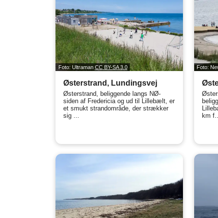
Foto: Ultraman
CC BY-SA 3.0
Foto: N
Østerstrand, Lundingsvej
Øste
Østerstrand, beliggende langs NØ-
Øster
siden af Fredericia og ud til Lillebælt, er
beligg
et smukt strandområde, der strækker
Lille
sig ...
km f..