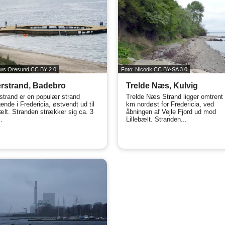
ews Oresund
CC BY 2.0
Foto: Nicodk
CC BY-SA 3.0
rstrand, Badebro
Trelde Næs, Kulvig
strand er en populær strand
Trelde Næs Strand ligger omtrent
ende i Fredericia, østvendt ud til
km nordøst for Fredericia, ved
bælt. Stranden strækker sig ca. 3
åbningen af Vejle Fjord ud mod
.
Lillebælt. Stranden...