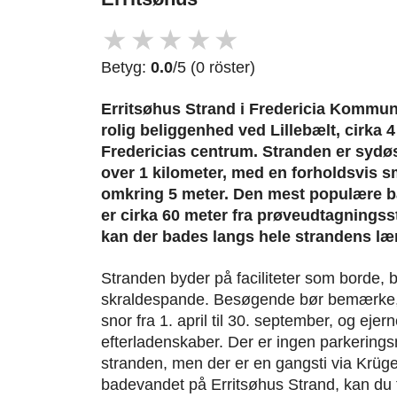
★
★
★
★
★
Betyg:
0.0
/5 (0 röster)
Erritsøhus Strand i Fredericia Kommu
rolig beliggenhed ved Lillebælt, cirka 
Fredericias centrum. Stranden er sydø
over 1 kilometer, med en forholdsvis 
omkring 5 meter. Den mest populære b
er cirka 60 meter fra prøveudtagningss
kan der bades langs hele strandens læ
Stranden byder på faciliteter som borde,
skraldespande. Besøgende bør bemærke, 
snor fra 1. april til 30. september, og ejern
efterladenskaber. Der er ingen parkerings
stranden, men der er en gangsti via Krüge
badevandet på Erritsøhus Strand, kan du 