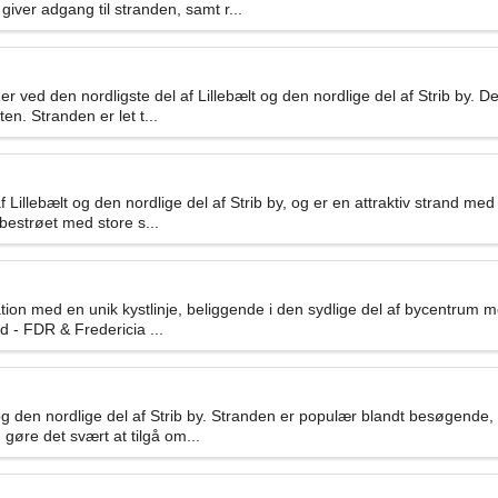
giver adgang til stranden, samt r...
er ved den nordligste del af Lillebælt og den nordlige del af Strib by. 
n. Stranden er let t...
llebælt og den nordlige del af Strib by, og er en attraktiv strand med di
bestrøet med store s...
on med en unik kystlinje, beliggende i den sydlige del af bycentrum med
d - FDR & Fredericia ...
 og den nordlige del af Strib by. Stranden er populær blandt besøgende,
gøre det svært at tilgå om...