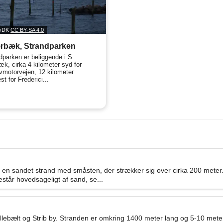
llyDK
CC BY-SA 4.0
rbæk, Strandparken
dparken er beliggende i S
k, cirka 4 kilometer syd for
vmotorvejen, 12 kilometer
t for Frederici...
 en sandet strand med småsten, der strækker sig over cirka 200 meter.
står hovedsageligt af sand, se...
illebælt og Strib by. Stranden er omkring 1400 meter lang og 5-10 me