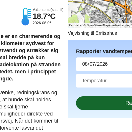
Vattentemp(satellit):
18.7°C
2026-08-06
Vejvisning til Erritsøhus
ne er en charmerende og
4 kilometer sydvest for
stvendt og strækker sig
Rapporter vandtemper
smal bredde på kun
adelokation på stranden
tedet, men i princippet
ngde.
 bænke, redningskrans og
at hunde skal holdes i
e skal fjerne
muligheder direkte ved
rsvej. Når det kommer til
forvente lavvandet