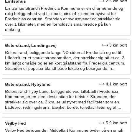
⟼ 2.5 km bort
Erritsøhus
Erritsøhus Strand i Fredericia Kommune er en charmerende og
rolig beliggenhed ved Lillebælt, cirka 4 kilometer sydvest for
Fredericias centrum. Stranden er sydøstvendt og strækker sig
over 1 kilometer, med en forholdsvis smal bredde på kun
omkring...
⟼ 3 km bort
Østerstrand, Lundingsvej
Østerstrand, beliggende langs NØ-siden af Fredericia og ud til
Lillebælt, er et smukt strandområde, der strækker sig på et ca. 2
km langt område og er en kort gåafstand fra Fredericia centrum.
Stranden er populær blandt både lokale og besøgende, h...
⟼ 4.1 km bort
Østerstrand, Hybylund
Østerstrand-Hyby Lund, beliggende ved Lillebælt i Fredericia
Kommune, er en ideel destination for turister. Stranden, der
strækker sig over ca. 3 km, er udstyret med faciliteter som en
badebro, redningskrans, bænke, borde, toiletfaciliteter og aff...
⟼ 5.9 km bort
Vejlby Fed
Vejlby Fed beliggende i Middelfart Kommune byder på en smuk