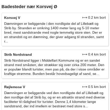
Badesteder nær Korsvej Ø
⟼ 0.2 km bort
Korsvej V
Dæmningen er beliggende i den nordligste del af Lillebælt og
Strib by. Stranden er omkring 1400 meter lang og 5-10 meter
bred, mest sandstrande med nogle temmelig store sten. Der er
en strandsti og en dæmning, der giver adgang til stranden, samt
r...
⟼ 0.4 km bort
Strib Nordstrand
Strib Nordstrand ligger i Middelfart Kommune og er en sandet
strand med småsten, der strækker sig over cirka 200 meter. Den
er populær blandt turister, men pas på, da der i visse områder er
kraftige strømme. Bunden består hovedsageligt af sand, se...
⟼ 0.5 km bort
Røjlemose V
Dæmningen er beliggende ved den nordligste del af Lillebælt og
den nordlige del af Strib by, og er en attraktiv strand med diverse
faciliteter til rådighed for turister. Denne 1,4 kilometer lange
sandstrand, der ind imellem er bestrøet med store s...