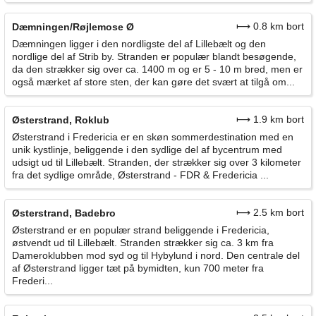
⟼ 0.8 km bort
Dæmningen/Røjlemose Ø
Dæmningen ligger i den nordligste del af Lillebælt og den
nordlige del af Strib by. Stranden er populær blandt besøgende,
da den strækker sig over ca. 1400 m og er 5 - 10 m bred, men er
også mærket af store sten, der kan gøre det svært at tilgå om...
⟼ 1.9 km bort
Østerstrand, Roklub
Østerstrand i Fredericia er en skøn sommerdestination med en
unik kystlinje, beliggende i den sydlige del af bycentrum med
udsigt ud til Lillebælt. Stranden, der strækker sig over 3 kilometer
fra det sydlige område, Østerstrand - FDR & Fredericia ...
⟼ 2.5 km bort
Østerstrand, Badebro
Østerstrand er en populær strand beliggende i Fredericia,
østvendt ud til Lillebælt. Stranden strækker sig ca. 3 km fra
Dameroklubben mod syd og til Hybylund i nord. Den centrale del
af Østerstrand ligger tæt på bymidten, kun 700 meter fra
Frederi...