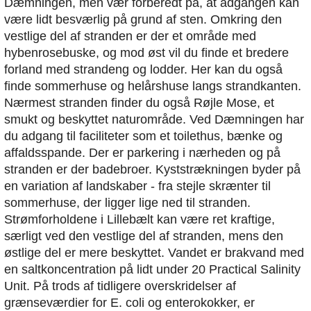
Dæmningen, men vær forberedt på, at adgangen kan
være lidt besværlig på grund af sten. Omkring den
vestlige del af stranden er der et område med
hybenrosebuske, og mod øst vil du finde et bredere
forland med strandeng og lodder. Her kan du også
finde sommerhuse og helårshuse langs strandkanten.
Nærmest stranden finder du også Røjle Mose, et
smukt og beskyttet naturområde. Ved Dæmningen har
du adgang til faciliteter som et toilethus, bænke og
affaldsspande. Der er parkering i nærheden og på
stranden er der badebroer. Kyststrækningen byder på
en variation af landskaber - fra stejle skrænter til
sommerhuse, der ligger lige ned til stranden.
Strømforholdene i Lillebælt kan være ret kraftige,
særligt ved den vestlige del af stranden, mens den
østlige del er mere beskyttet. Vandet er brakvand med
en saltkoncentration på lidt under 20 Practical Salinity
Unit. På trods af tidligere overskridelser af
grænseværdier for E. coli og enterokokker, er