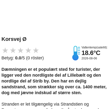
Upload et billede
Korsvej Ø
Vattentemp(satellit):
★
★
★
★
★
18.6°C
Betyg:
0.0
/5 (0 röster)
2026-08-06
Dæmningen er et populært sted for turister, der
ligger ved den nordligste del af Lillebælt og den
nordlige del af Strib by. Den har en dejlig
sandstrand, som strækker sig over ca. 1400 meter,
dog med jævne indskud af større sten.
Stranden er let tilgængelig via Strandstien og