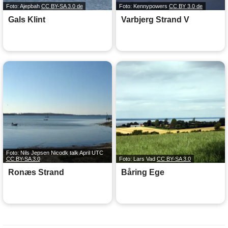
Foto: Ajepbah
CC BY-SA 3.0 de
Foto: Kennypowers
CC BY 3.0 de
Gals Klint
Varbjerg Strand V
Foto: Nils Jepsen Nicodk talk April UTC
CC BY-SA 3.0
Foto: Lars Vad
CC BY-SA 3.0
Ronæs Strand
Båring Ege