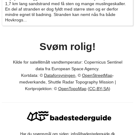
1,7 km lang sandstrand med få sten og mange muslingeskaller.
En del af stranden er dog fyldt med større sten og er derfor
mindre egnet til badning. Stranden kan nemt nås fra både
Hovkrogs...
Svøm rolig!
Kilde for satellitmålt vandtemperatur: Copernicus Sentinel
data fra European Space Agency.
Kortdata: ©
Dataforsyningen
, ©
OpenStreetMap
-
medverkande, Shuttle Radar Topography Mission |
Kortprojektion: ©
OpenTopoMap
(
CC-BY-SA
)
Har du spørgsmål om siden:
info@badestederguide.dk