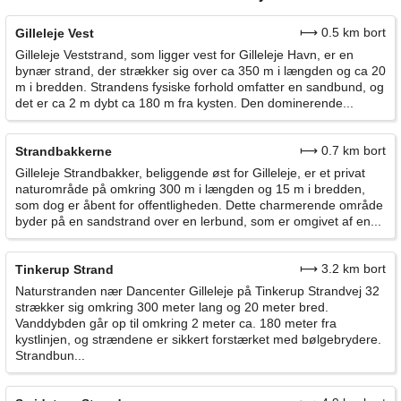
⟼ 0.5 km bort
Gilleleje Vest
Gilleleje Veststrand, som ligger vest for Gilleleje Havn, er en
bynær strand, der strækker sig over ca 350 m i længden og ca 20
m i bredden. Strandens fysiske forhold omfatter en sandbund, og
det er ca 2 m dybt ca 180 m fra kysten. Den dominerende...
⟼ 0.7 km bort
Strandbakkerne
Gilleleje Strandbakker, beliggende øst for Gilleleje, er et privat
naturområde på omkring 300 m i længden og 15 m i bredden,
som dog er åbent for offentligheden. Dette charmerende område
byder på en sandstrand over en lerbund, som er omgivet af en...
⟼ 3.2 km bort
Tinkerup Strand
Naturstranden nær Dancenter Gilleleje på Tinkerup Strandvej 32
strækker sig omkring 300 meter lang og 20 meter bred.
Vanddybden går op til omkring 2 meter ca. 180 meter fra
kystlinjen, og strændene er sikkert forstærket med bølgebrydere.
Strandbun...