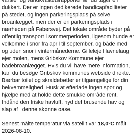
varsler og vandkvalitetsrapporter før du tager en
dukkert. Der er ingen dedikerede handicapfaciliteter
på stedet, og ingen parkeringsplads på selve
broanlægget, men der er en parkeringsplads i
nærheden på Fabersvej. Det lokale område byder på
offentlig transport i sommerperioden, ligesom hunde er
velkomne i snor fra april til september, og både med
og uden snor i vintermånederne. Gilleleje Havnelaug
ejer molen, mens Gribskov Kommune ejer
badebroanlægget. Hvis du vil have mere information,
kan du besøge Gribskov kommunes webside direkte.
Bærbar toilet og skraldebøtter er tilgængelige for din
bekvemmelighed. Husk at efterlade ingen spor og
hjælpe med at holde dette smukke område rent.
Indånd den friske havluft, nyd det brusende hav og
slap af i denne skønne oase.
Senest målte temperatur via satellit var
18,0°C
målt
2026-08-10.