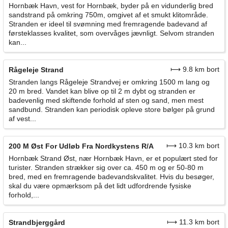
Hornbæk Havn, vest for Hornbæk, byder på en vidunderlig bred
sandstrand på omkring 750m, omgivet af et smukt klitområde.
Stranden er ideel til svømning med fremragende badevand af
førsteklasses kvalitet, som overvåges jævnligt. Selvom stranden
kan...
⟼ 9.8 km bort
Rågeleje Strand
Stranden langs Rågeleje Strandvej er omkring 1500 m lang og
20 m bred. Vandet kan blive op til 2 m dybt og stranden er
badevenlig med skiftende forhold af sten og sand, men mest
sandbund. Stranden kan periodisk opleve store bølger på grund
af vest...
⟼ 10.3 km bort
200 M Øst For Udløb Fra Nordkystens R/A
Hornbæk Strand Øst, nær Hornbæk Havn, er et populært sted for
turister. Stranden strækker sig over ca. 450 m og er 50-80 m
bred, med en fremragende badevandskvalitet. Hvis du besøger,
skal du være opmærksom på det lidt udfordrende fysiske
forhold,...
⟼ 11.3 km bort
Strandbjerggård