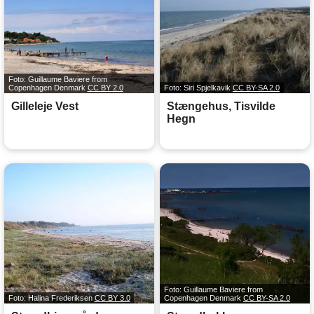
Foto: Guillaume Baviere from
Copenhagen Denmark
CC BY 2.0
Foto: Siri Spjelkavik
CC BY-SA 2.0
Gilleleje Vest
Stængehus, Tisvilde
Hegn
Foto: Guillaume Baviere from
Foto: Halina Frederiksen
CC BY 3.0
Copenhagen Denmark
CC BY-SA 2.0