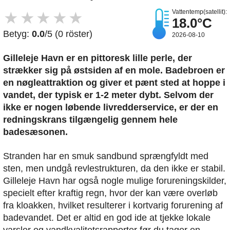
Vattentemp(satellit):
★
★
★
★
★
18.0°C
Betyg:
0.0
/5 (0 röster)
2026-08-10
Gilleleje Havn er en pittoresk lille perle, der
strækker sig på østsiden af en mole. Badebroen er
en nøgleattraktion og giver et pænt sted at hoppe i
vandet, der typisk er 1-2 meter dybt. Selvom der
ikke er nogen løbende livredderservice, er der en
redningskrans tilgængelig gennem hele
badesæsonen.
Stranden har en smuk sandbund sprængfyldt med
sten, men undgå revlestrukturen, da den ikke er stabil.
Gilleleje Havn har også nogle mulige forureningskilder,
specielt efter kraftig regn, hvor der kan være overløb
fra kloakken, hvilket resulterer i kortvarig forurening af
badevandet. Det er altid en god ide at tjekke lokale