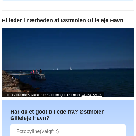
Billeder i nærheden af
Østmolen Gilleleje Havn
Foto: Guillaume Baviere from Copenhagen Denmark
CC BY-SA 2.0
Har du et godt billede fra? Østmolen
Gilleleje Havn?