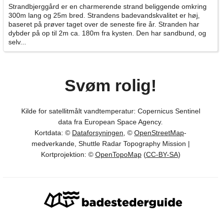
Strandbjerggård er en charmerende strand beliggende omkring
300m lang og 25m bred. Strandens badevandskvalitet er høj,
baseret på prøver taget over de seneste fire år. Stranden har
dybder på op til 2m ca. 180m fra kysten. Den har sandbund, og
selv...
Svøm rolig!
Kilde for satellitmålt vandtemperatur: Copernicus Sentinel
data fra European Space Agency.
Kortdata: ©
Dataforsyningen
, ©
OpenStreetMap
-
medverkande, Shuttle Radar Topography Mission |
Kortprojektion: ©
OpenTopoMap
(
CC-BY-SA
)