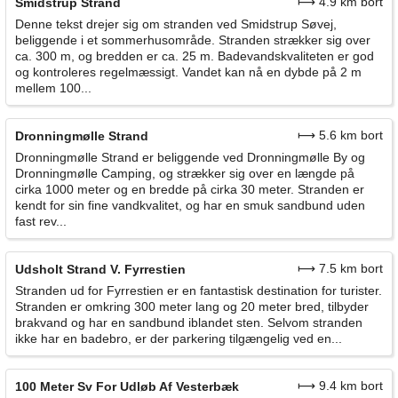
⟼ 4.9 km bort
Smidstrup Strand
Denne tekst drejer sig om stranden ved Smidstrup Søvej,
beliggende i et sommerhusområde. Stranden strækker sig over
ca. 300 m, og bredden er ca. 25 m. Badevandskvaliteten er god
og kontroleres regelmæssigt. Vandet kan nå en dybde på 2 m
mellem 100...
⟼ 5.6 km bort
Dronningmølle Strand
Dronningmølle Strand er beliggende ved Dronningmølle By og
Dronningmølle Camping, og strækker sig over en længde på
cirka 1000 meter og en bredde på cirka 30 meter. Stranden er
kendt for sin fine vandkvalitet, og har en smuk sandbund uden
fast rev...
⟼ 7.5 km bort
Udsholt Strand V. Fyrrestien
Stranden ud for Fyrrestien er en fantastisk destination for turister.
Stranden er omkring 300 meter lang og 20 meter bred, tilbyder
brakvand og har en sandbund iblandet sten. Selvom stranden
ikke har en badebro, er der parkering tilgængelig ved en...
⟼ 9.4 km bort
100 Meter Sv For Udløb Af Vesterbæk