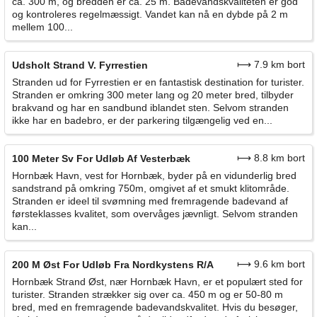
ca. 300 m, og bredden er ca. 25 m. Badevandskvaliteten er god
og kontroleres regelmæssigt. Vandet kan nå en dybde på 2 m
mellem 100...
⟼ 7.9 km bort
Udsholt Strand V. Fyrrestien
Stranden ud for Fyrrestien er en fantastisk destination for turister.
Stranden er omkring 300 meter lang og 20 meter bred, tilbyder
brakvand og har en sandbund iblandet sten. Selvom stranden
ikke har en badebro, er der parkering tilgængelig ved en...
⟼ 8.8 km bort
100 Meter Sv For Udløb Af Vesterbæk
Hornbæk Havn, vest for Hornbæk, byder på en vidunderlig bred
sandstrand på omkring 750m, omgivet af et smukt klitområde.
Stranden er ideel til svømning med fremragende badevand af
førsteklasses kvalitet, som overvåges jævnligt. Selvom stranden
kan...
⟼ 9.6 km bort
200 M Øst For Udløb Fra Nordkystens R/A
Hornbæk Strand Øst, nær Hornbæk Havn, er et populært sted for
turister. Stranden strækker sig over ca. 450 m og er 50-80 m
bred, med en fremragende badevandskvalitet. Hvis du besøger,