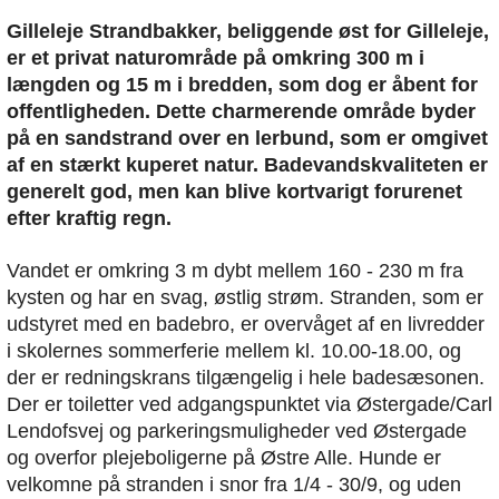
Gilleleje Strandbakker, beliggende øst for Gilleleje,
er et privat naturområde på omkring 300 m i
længden og 15 m i bredden, som dog er åbent for
offentligheden. Dette charmerende område byder
på en sandstrand over en lerbund, som er omgivet
af en stærkt kuperet natur. Badevandskvaliteten er
generelt god, men kan blive kortvarigt forurenet
efter kraftig regn.
Vandet er omkring 3 m dybt mellem 160 - 230 m fra
kysten og har en svag, østlig strøm. Stranden, som er
udstyret med en badebro, er overvåget af en livredder
i skolernes sommerferie mellem kl. 10.00-18.00, og
der er redningskrans tilgængelig i hele badesæsonen.
Der er toiletter ved adgangspunktet via Østergade/Carl
Lendofsvej og parkeringsmuligheder ved Østergade
og overfor plejeboligerne på Østre Alle. Hunde er
velkomne på stranden i snor fra 1/4 - 30/9, og uden