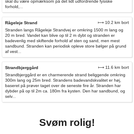
skal du være opmærksom på det lidt udfordrende fysiske
forhold,...
⟼ 10.2 km bort
Rågeleje Strand
Stranden langs Rågeleje Strandvej er omkring 1500 m lang og
20 m bred. Vandet kan blive op til 2 m dybt og stranden er
badevenlig med skiftende forhold af sten og sand, men mest
sandbund. Stranden kan periodisk opleve store bølger på grund
af vest...
⟼ 11.6 km bort
Strandbjerggård
Strandbjerggård er en charmerende strand beliggende omkring
300m lang og 25m bred. Strandens badevandskvalitet er høj,
baseret på prøver taget over de seneste fire år. Stranden har
dybder på op til 2m ca. 180m fra kysten. Den har sandbund, og
selv...
Svøm rolig!