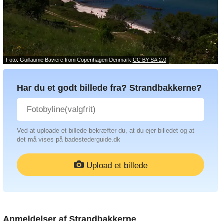
Foto: Guillaume Baviere from Copenhagen Denmark
CC BY-SA 2.0
Har du et godt billede fra? Strandbakkerne?
Ved at uploade et billede bekræfter du, at du ejer billedet og at
det må vises på badestederguide.dk
Upload et billede
Anmeldelser af
Strandbakkerne