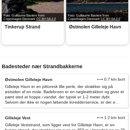
Foto: Guillaume Baviere from
Foto: Guillaume Baviere from
Copenhagen Denmark
CC BY-SA 2.0
Copenhagen Denmark
CC BY-SA 2.0
Tinkerup Strand
Østmolen Gilleleje Havn
Badesteder nær Strandbakkerne
⟼ 0.7 km bort
Østmolen Gilleleje Havn
Gilleleje Havn er en pittoresk lille perle, der strækker sig på
østsiden af en mole. Badebroen er en nøgleattraktion og giver et
pænt sted at hoppe i vandet, der typisk er 1-2 meter dybt.
Selvom der ikke er nogen løbende livredderservice, er der e...
⟼ 1.2 km bort
Gilleleje Vest
Gilleleje Veststrand, som ligger vest for Gilleleje Havn, er en
bynær strand, der strækker sig over ca 350 m i længden og ca 20