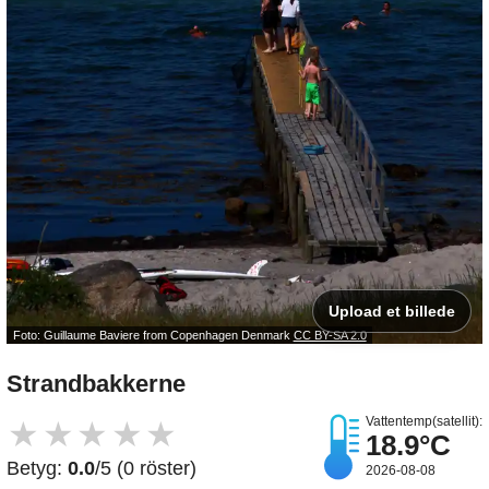
Upload et billede
Foto: Guillaume Baviere from Copenhagen Denmark
CC BY-SA 2.0
Strandbakkerne
Vattentemp(satellit):
★
★
★
★
★
18.9°C
Betyg:
0.0
/5 (0 röster)
2026-08-08