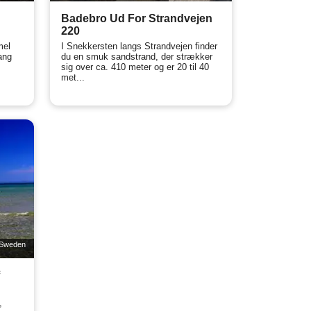
Badebro Ud For Strandvejen
220
mel
I Snekkersten langs Strandvejen finder
ang
du en smuk sandstrand, der strækker
sig over ca. 410 meter og er 20 til 40
met...
g Sweden
f
,