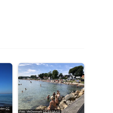
weden
CC
Foto: VikiDenmark
CC BY-SA 4.0