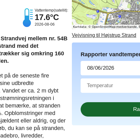
Vattentemp(satellit):
17.6°C
2026-08-06
Vejvisning til Højstrup Strand
 Strandvej mellem nr. 54B
strand med det
trækker sig omkring 160
Rapporter vandtemper
den.
 på de seneste fire
sine udbredte
. Vandet er ca. 2 m dybt
strømningsretningen i
d at bemærke, at stranden
3%. Opblomstringer med
ldent eller aldrig, og der
løb, du kan se på stranden,
adebro, livredder,