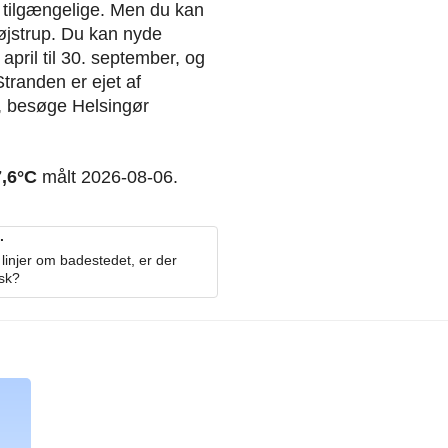
r tilgængelige. Men du kan
jstrup. Du kan nyde
april til 30. september, og
tranden er ejet af
n, besøge Helsingør
7,6°C
målt 2026-08-06.
.
linjer om badestedet, er der
osk?