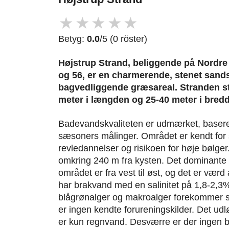
★
★
★
★
★
Betyg:
0.0
/5 (0 röster)
Højstrup Strand, beliggende på Nordre
og 56, er en charmerende, stenet sand
bagvedliggende græsareal. Stranden s
meter i længden og 25-40 meter i bred
Badevandskvaliteten er udmærket, baseret
sæsoners målinger. Området er kendt for 
revledannelser og risikoen for høje bølger
omkring 240 m fra kysten. Det dominante 
området er fra vest til øst, og det er vær
har brakvand med en salinitet på 1,8-2,
blågrønalger og makroalger forekommer sjæ
er ingen kendte forureningskilder. Det ud
er kun regnvand. Desværre er der ingen b