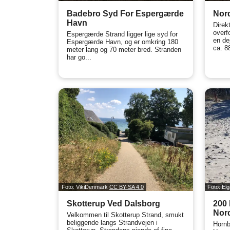
Badebro Syd For Espergærde
Nor
Havn
Direk
overf
Espergærde Strand ligger lige syd for
en de
Espergærde Havn, og er omkring 180
ca. 88
meter lang og 70 meter bred. Stranden
har go...
Foto: VikiDenmark
CC BY-SA 4.0
Foto: El
Skotterup Ved Dalsborg
200 
Nor
Velkommen til Skotterup Strand, smukt
beliggende langs Strandvejen i
Horn