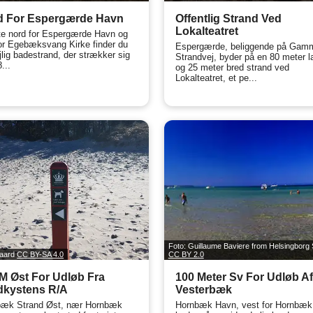
d For Espergærde Havn
Offentlig Strand Ved
Lokalteatret
te nord for Espergærde Havn og
or Egebæksvang Kirke finder du
Espergærde, beliggende på Gam
jlig badestrand, der strækker sig
Strandvej, byder på en 80 meter l
...
og 25 meter bred strand ved
Lokalteatret, et pe...
Foto: Guillaume Baviere from Helsingbor
gaard
CC BY-SA 4.0
CC BY 2.0
M Øst For Udløb Fra
100 Meter Sv For Udløb A
dkystens R/A
Vesterbæk
bæk Strand Øst, nær Hornbæk
Hornbæk Havn, vest for Hornbæk