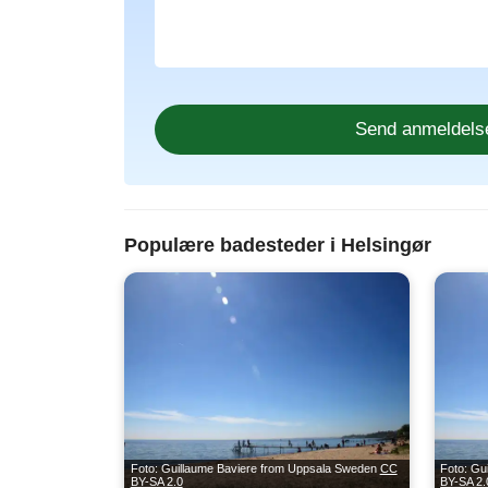
Populære badesteder i Helsingør
Foto: Guillaume Baviere from Uppsala Sweden
CC
Foto: Gu
BY-SA 2.0
BY-SA 2.