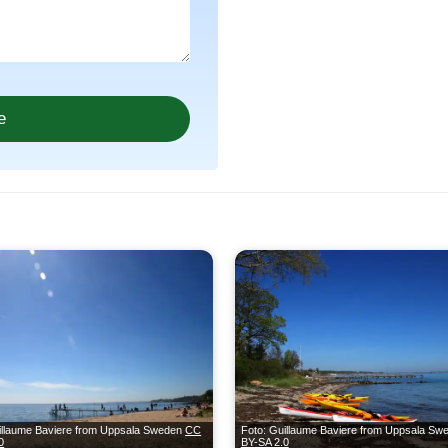
illaume Baviere from Uppsala Sweden
CC
Foto: Guillaume Baviere from Uppsala S
0
BY-SA 2.0