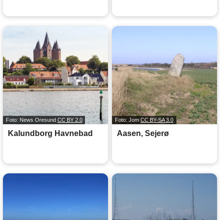
Foto: News Oresund
CC BY 2.0
Foto: Jom
CC BY-SA 3.0
Kalundborg Havnebad
Aasen, Sejerø