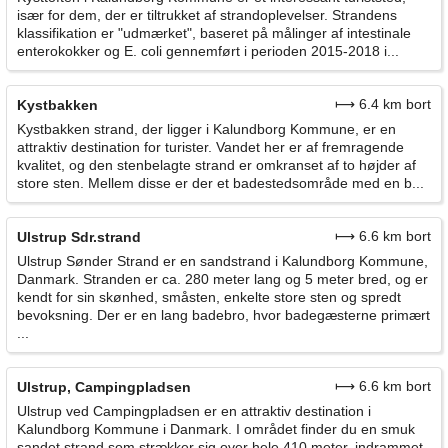
især for dem, der er tiltrukket af strandoplevelser. Strandens
klassifikation er "udmærket", baseret på målinger af intestinale
enterokokker og E. coli gennemført i perioden 2015-2018 i...
⟼ 6.4 km bort
Kystbakken
Kystbakken strand, der ligger i Kalundborg Kommune, er en
attraktiv destination for turister. Vandet her er af fremragende
kvalitet, og den stenbelagte strand er omkranset af to højder af
store sten. Mellem disse er der et badestedsområde med en b...
⟼ 6.6 km bort
Ulstrup Sdr.strand
Ulstrup Sønder Strand er en sandstrand i Kalundborg Kommune,
Danmark. Stranden er ca. 280 meter lang og 5 meter bred, og er
kendt for sin skønhed, småsten, enkelte store sten og spredt
bevoksning. Der er en lang badebro, hvor badegæsterne primært
...
⟼ 6.6 km bort
Ulstrup, Campingpladsen
Ulstrup ved Campingpladsen er en attraktiv destination i
Kalundborg Kommune i Danmark. I området finder du en smuk
sandet strand som strækker sig over hele 410 meter, indrammet