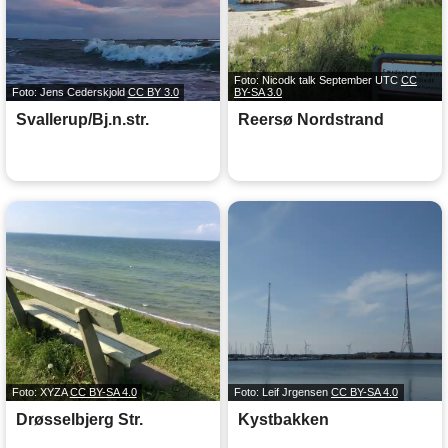
Foto: Nicodk talk September UTC
CC
Foto: Jens Cederskjold
CC BY 3.0
BY-SA 3.0
Svallerup/Bj.n.str.
Reersø Nordstrand
Foto: XYZA
CC BY-SA 4.0
Foto: Leif Jrgensen
CC BY-SA 4.0
Drøsselbjerg Str.
Kystbakken