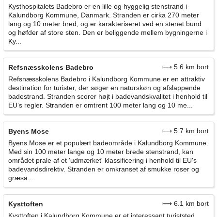
Kysthospitalets Badebro er en lille og hyggelig stenstrand i
Kalundborg Kommune, Danmark. Stranden er cirka 270 meter
lang og 10 meter bred, og er karakteriseret ved en stenet bund
og høfder af store sten. Den er beliggende mellem bygningerne i
Ky...
⟼ 5.6 km bort
Refsnæsskolens Badebro
Refsnæsskolens Badebro i Kalundborg Kommune er en attraktiv
destination for turister, der søger en naturskøn og afslappende
badestrand. Stranden scorer højt i badevandskvalitet i henhold til
EU's regler. Stranden er omtrent 100 meter lang og 10 me...
⟼ 5.7 km bort
Byens Mose
Byens Mose er et populært badeområde i Kalundborg Kommune.
Med sin 100 meter lange og 10 meter brede stenstrand, kan
området prale af et 'udmærket' klassificering i henhold til EU's
badevandsdirektiv. Stranden er omkranset af smukke roser og
græsa...
⟼ 6.1 km bort
Kysttoften
Kysttoften i Kalundborg Kommune er et interessant turiststed,