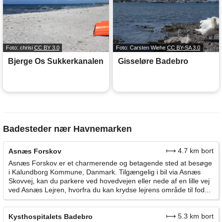
Foto: chrisi
CC BY 3.0
Foto: Carsten Wiehe
CC BY-SA 3.0
Bjerge Os Sukkerkanalen
Gisseløre Badebro
Badesteder nær Havnemarken
⟼ 4.7 km bort
Asnæs Forskov
Asnæs Forskov er et charmerende og betagende sted at besøge
i Kalundborg Kommune, Danmark. Tilgængelig i bil via Asnæs
Skovvej, kan du parkere ved hovedvejen eller nede af en lille vej
ved Asnæs Lejren, hvorfra du kan krydse lejrens område til fod...
⟼ 5.3 km bort
Kysthospitalets Badebro