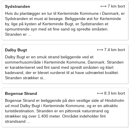
⟼ 7 km bort
Sydstranden
Hvis du planlægger en tur til Kerteminde Kommune i Danmark, er
Sydstranden et must at besøge. Beliggende øst for Kerteminde
by, lige på kysten af Kerteminde Bugt, er Sydstranden et
opmuntrende syn med sit fine sand og spredte småsten.
Stranden er ...
⟼ 7.4 km bort
Dalby Bugt
Dalby Bugt er en smuk strand beliggende ved et
sommerhusområde i Kerteminde Kommune, Danmark. Stranden
er karakteriseret ved fint sand med spredt småsten og klart
badevand, der er blevet vurderet til at have udmærket kvalitet.
Stranden strækker si...
⟼ 8.3 km bort
Bogensø Strand
Bogensø Strand er beliggende på den vestlige side af Hindsholm
ud mod Dalby Bugt i Kerteminde Kommune, og er en attraktiv
turistdestination. Stranden er en pittoresk naturstrand og
strækker sig over 1.400 meter. Området indeholder fint
strandsand ...