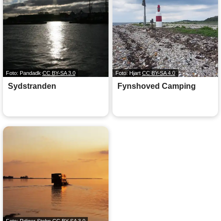
Foto: Pandadk
CC BY-SA 3.0
Foto: Hjart
CC BY-SA 4.0
Sydstranden
Fynshoved Camping