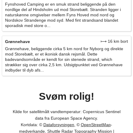
Fynshoved Camping er en smuk strand beliggende på den
nordlige del af Hindsholm ud mod Storebælt. Stranden ligger i
naturskønne omgivelser mellem Fyns Hoved mod nord og
Nordskov Strandenge mod syd. Med fint strandsand blandet
sporadisk med store o...
⟼ 16 km bort
Grønnehave
Grønnehave, beliggende cirka 5 km nord for Nyborg og direkte
mod Storebælt, er et ikonisk dansk rejsmål. Dette
badevandsområde er kendt for sin stenede strand, which
strækker sig over cirka 2,5 km. Udsigtpunktet ved Grønnehave
indbyder til dyb afs...
Svøm rolig!
Kilde for satellitmålt vandtemperatur: Copernicus Sentinel
data fra European Space Agency.
Kortdata: ©
Dataforsyningen
, ©
OpenStreetMap
-
medverkande, Shuttle Radar Topography Mission |