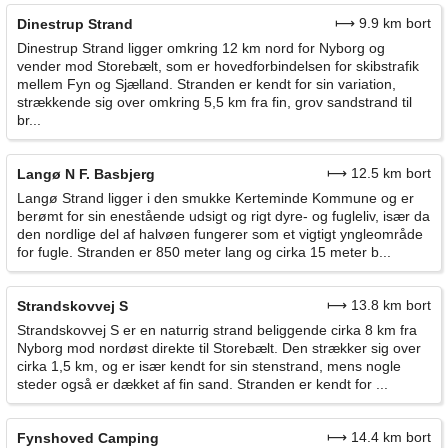
⟼ 9.9 km bort
Dinestrup Strand
Dinestrup Strand ligger omkring 12 km nord for Nyborg og
vender mod Storebælt, som er hovedforbindelsen for skibstrafik
mellem Fyn og Sjælland. Stranden er kendt for sin variation,
strækkende sig over omkring 5,5 km fra fin, grov sandstrand til
br...
⟼ 12.5 km bort
Langø N F. Basbjerg
Langø Strand ligger i den smukke Kerteminde Kommune og er
berømt for sin enestående udsigt og rigt dyre- og fugleliv, især da
den nordlige del af halvøen fungerer som et vigtigt yngleområde
for fugle. Stranden er 850 meter lang og cirka 15 meter b...
⟼ 13.8 km bort
Strandskovvej S
Strandskovvej S er en naturrig strand beliggende cirka 8 km fra
Nyborg mod nordøst direkte til Storebælt. Den strækker sig over
cirka 1,5 km, og er især kendt for sin stenstrand, mens nogle
steder også er dækket af fin sand. Stranden er kendt for ...
⟼ 14.4 km bort
Fynshoved Camping