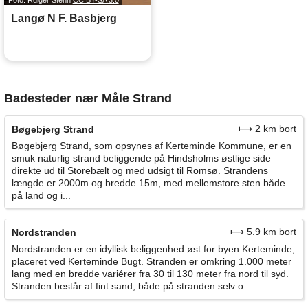
Foto: Rdiger Stehn
CC BY-SA 3.0
Langø N F. Basbjerg
Badesteder nær Måle Strand
⟼ 2 km bort
Bøgebjerg Strand
Bøgebjerg Strand, som opsynes af Kerteminde Kommune, er en
smuk naturlig strand beliggende på Hindsholms østlige side
direkte ud til Storebælt og med udsigt til Romsø. Strandens
længde er 2000m og bredde 15m, med mellemstore sten både
på land og i...
⟼ 5.9 km bort
Nordstranden
Nordstranden er en idyllisk beliggenhed øst for byen Kerteminde,
placeret ved Kerteminde Bugt. Stranden er omkring 1.000 meter
lang med en bredde variérer fra 30 til 130 meter fra nord til syd.
Stranden består af fint sand, både på stranden selv o...