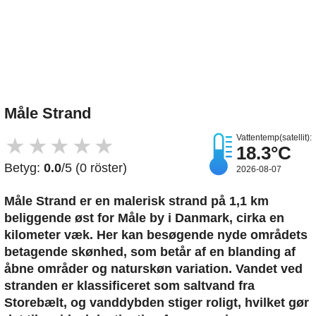
Upload et billede
Måle Strand
Vattentemp(satellit):
★
★
★
★
★
18.3°C
Betyg:
0.0
/5 (0 röster)
2026-08-07
Måle Strand er en malerisk strand på 1,1 km
beliggende øst for Måle by i Danmark, cirka en
kilometer væk. Her kan besøgende nyde områdets
betagende skønhed, som betår af en blanding af
åbne områder og naturskøn variation. Vandet ved
stranden er klassificeret som saltvand fra
Storebælt, og vanddybden stiger roligt, hvilket gør