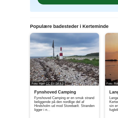
Populære badesteder i Kerteminde
Foto: Hjart
CC BY-SA 4.0
Foto: Rd
Fynshoved Camping
Lang
Fynshoved Camping er en smuk strand
Langø
beliggende på den nordlige del af
Kerte
Hindsholm ud mod Storebælt. Stranden
sin e
ligger i n...
fugleli