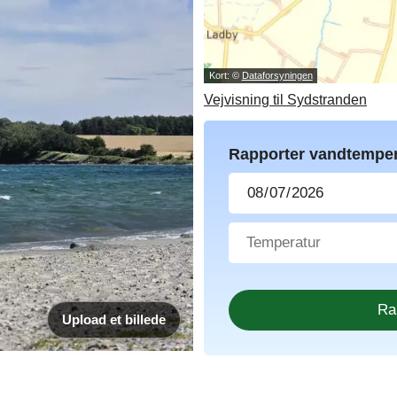
Kort: ©
Dataforsyningen
Vejvisning til Sydstranden
Rapporter vandtemper
Upload et billede