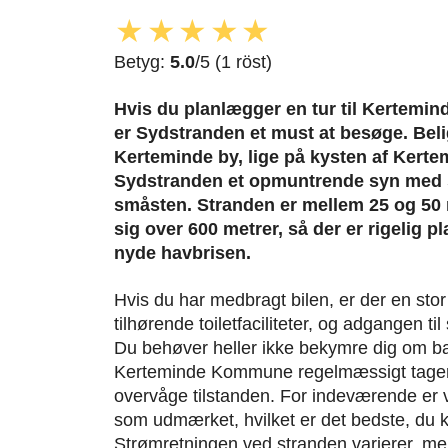
★
★
★
★
★
Betyg:
5.0
/5 (1 röst)
Hvis du planlægger en tur til Kertem
er Sydstranden et must at besøge. Beli
Kerteminde by, lige på kysten af Kerte
Sydstranden et opmuntrende syn med s
småsten. Stranden er mellem 25 og 50
sig over 600 metrer, så der er rigelig pl
nyde havbrisen.
Hvis du har medbragt bilen, er der en sto
tilhørende toiletfaciliteter, og adgangen t
Du behøver heller ikke bekymre dig om ba
Kerteminde Kommune regelmæssigt tager k
overvåge tilstanden. For indeværende er v
som udmærket, hvilket er det bedste, du 
Strømretningen ved stranden varierer, m