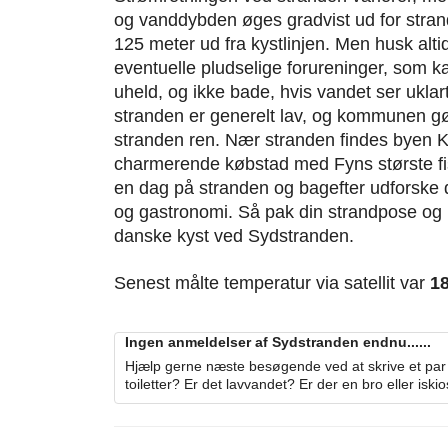
og vanddybden øges gradvist ud for stran
125 meter ud fra kystlinjen. Men husk al
eventuelle pludselige forureninger, som k
uheld, og ikke bade, hvis vandet ser ukl
stranden er generelt lav, og kommunen gø
stranden ren. Nær stranden findes byen 
charmerende købstad med Fyns største fi
en dag på stranden og bagefter udforske de
og gastronomi. Så pak din strandpose o
danske kyst ved Sydstranden.
Senest målte temperatur via satellit var
1
Ingen anmeldelser af Sydstranden endnu......
Hjælp gerne næste besøgende ved at skrive et par 
toiletter? Er det lavvandet? Er der en bro eller iski