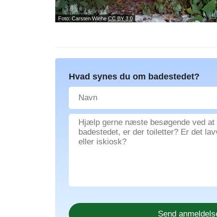
Foto: Carsten Wiehe
CC BY 3.0
Hvad synes du om badestedet?