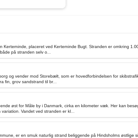
en Kerteminde, placeret ved Kerteminde Bugt. Stranden er omkring 1.00
, både på stranden selv o...
borg og vender mod Storebælt, som er hovedforbindelsen for skibstrafi
 fin, grov sandstrand til br...
ggende øst for Måle by i Danmark, cirka en kilometer væk. Her kan 
variation. Vandet ved stranden er kl...
ne, er en smuk naturlig strand beliggende på Hindsholms østlige side 