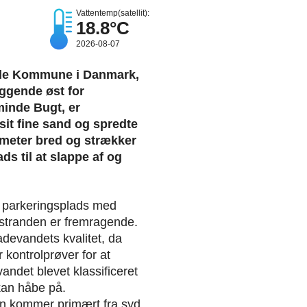
Vattentemp(satellit):
18.8°C
2026-08-07
inde Kommune i Danmark,
ggende øst for
minde Bugt, er
it fine sand og spredte
 meter bred og strækker
ads til at slappe af og
r parkeringsplads med
il stranden er fremragende.
devandets kvalitet, da
ontrolprøver for at
andet blevet klassificeret
kan håbe på.
en kommer primært fra syd,