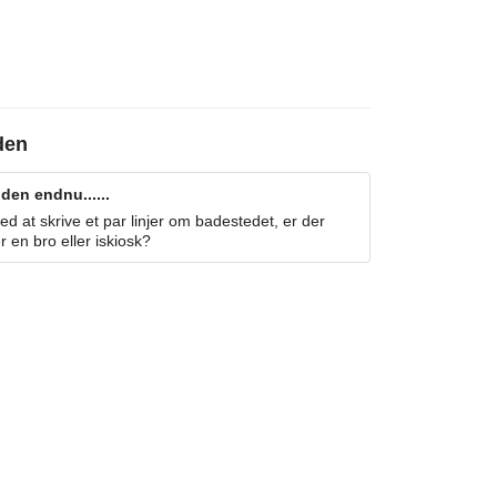
den
den endnu......
 at skrive et par linjer om badestedet, er der
r en bro eller iskiosk?