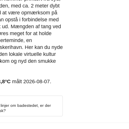
den, med ca. 2 meter dybt
tid at være opmærksom på
an opstå i forbindelse med
art ud. Mængden af tang ved
res meget for at holde
Kerteminde, en
skerihavn. Her kan du nyde
n lokale virtuelle kultur
g kom og nyd den smukke
8,8°C
målt 2026-08-07.
linjer om badestedet, er der
osk?