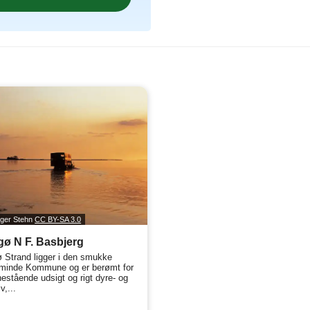
iger Stehn
CC BY-SA 3.0
ø N F. Basbjerg
 Strand ligger i den smukke
minde Kommune og er berømt for
nestående udsigt og rigt dyre- og
v,...