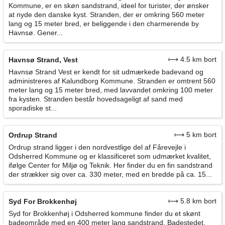
Kommune, er en skøn sandstrand, ideel for turister, der ønsker
at nyde den danske kyst. Stranden, der er omkring 560 meter
lang og 15 meter bred, er beliggende i den charmerende by
Havnsø. Gener...
⟼ 4.5 km bort
Havnsø Strand, Vest
Havnsø Strand Vest er kendt for sit udmærkede badevand og
administreres af Kalundborg Kommune. Stranden er omtrent 560
meter lang og 15 meter bred, med lavvandet omkring 100 meter
fra kysten. Stranden består hovedsageligt af sand med
sporadiske st...
⟼ 5 km bort
Ordrup Strand
Ordrup strand ligger i den nordvestlige del af Fårevejle i
Odsherred Kommune og er klassificeret som udmærket kvalitet,
ifølge Center for Miljø og Teknik. Her finder du en fin sandstrand
der strækker sig over ca. 330 meter, med en bredde på ca. 15...
⟼ 5.8 km bort
Syd For Brokkenhøj
Syd for Brokkenhøj i Odsherred kommune finder du et skønt
badeområde med en 400 meter lang sandstrand. Badestedet,