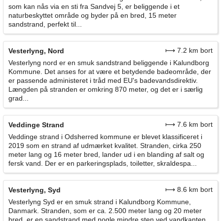
som kan nås via en sti fra Sandvej 5, er beliggende i et
naturbeskyttet område og byder på en bred, 15 meter
sandstrand, perfekt til...
⟼ 7.2 km bort
Vesterlyng, Nord
Vesterlyng nord er en smuk sandstrand beliggende i Kalundborg
Kommune. Det anses for at være et betydende badeområde, der
er passende administeret i tråd med EU's badevandsdirektiv.
Længden på stranden er omkring 870 meter, og det er i særlig
grad...
⟼ 7.6 km bort
Veddinge Strand
Veddinge strand i Odsherred kommune er blevet klassificeret i
2019 som en strand af udmærket kvalitet. Stranden, cirka 250
meter lang og 16 meter bred, lander ud i en blanding af salt og
fersk vand. Der er en parkeringsplads, toiletter, skraldespa...
⟼ 8.6 km bort
Vesterlyng, Syd
Vesterlyng Syd er en smuk strand i Kalundborg Kommune,
Danmark. Stranden, som er ca. 2.500 meter lang og 20 meter
bred, er en sandstrand med nogle mindre sten ved vandkanten.