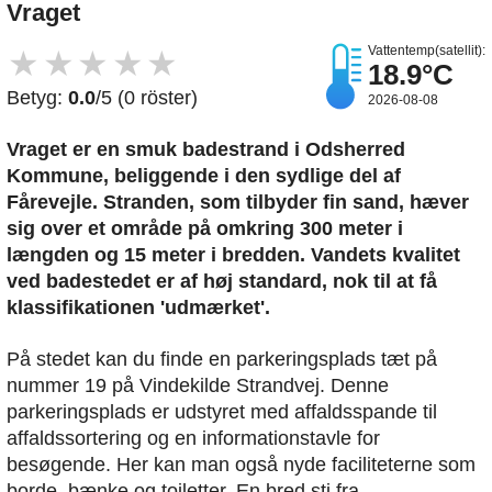
Vraget
Vattentemp(satellit):
★
★
★
★
★
18.9°C
Betyg:
0.0
/5 (0 röster)
2026-08-08
Vraget er en smuk badestrand i Odsherred
Kommune, beliggende i den sydlige del af
Fårevejle. Stranden, som tilbyder fin sand, hæver
sig over et område på omkring 300 meter i
længden og 15 meter i bredden. Vandets kvalitet
ved badestedet er af høj standard, nok til at få
klassifikationen 'udmærket'.
På stedet kan du finde en parkeringsplads tæt på
nummer 19 på Vindekilde Strandvej. Denne
parkeringsplads er udstyret med affaldsspande til
affaldssortering og en informationstavle for
besøgende. Her kan man også nyde faciliteterne som
borde, bænke og toiletter. En bred sti fra