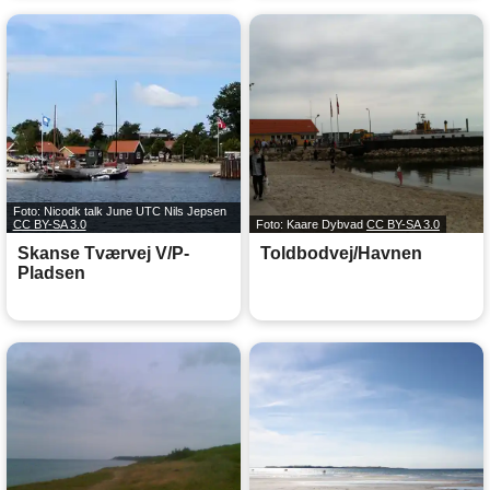
Foto: Nicodk talk June UTC Nils Jepsen
CC BY-SA 3.0
Foto: Kaare Dybvad
CC BY-SA 3.0
Skanse Tværvej V/P-
Toldbodvej/Havnen
Pladsen