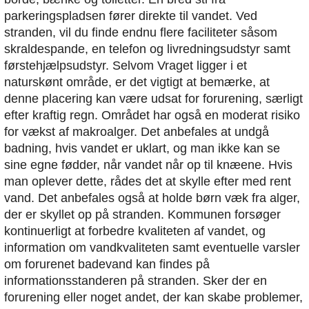
parkeringspladsen fører direkte til vandet. Ved
stranden, vil du finde endnu flere faciliteter såsom
skraldespande, en telefon og livredningsudstyr samt
førstehjælpsudstyr. Selvom Vraget ligger i et
naturskønt område, er det vigtigt at bemærke, at
denne placering kan være udsat for forurening, særligt
efter kraftig regn. Området har også en moderat risiko
for vækst af makroalger. Det anbefales at undgå
badning, hvis vandet er uklart, og man ikke kan se
sine egne fødder, når vandet når op til knæene. Hvis
man oplever dette, rådes det at skylle efter med rent
vand. Det anbefales også at holde børn væk fra alger,
der er skyllet op på stranden. Kommunen forsøger
kontinuerligt at forbedre kvaliteten af vandet, og
information om vandkvaliteten samt eventuelle varsler
om forurenet badevand kan findes på
informationsstanderen på stranden. Sker der en
forurening eller noget andet, der kan skabe problemer,