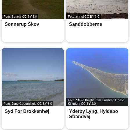
Foto: Sencia
CC BY 3.0
Foto: chrisi
CC BY 3.0
Sonnerup Skov
Sanddobberne
Foto: Steve Knight from Halstead United
Foto: Jens Cederskjold
CC BY 3.0
Kingdom
CC BY 2.0
Syd For Brokkenhøj
Yderby Lyng, Hyldebo
Strandvej