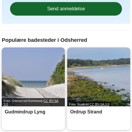
Populære badesteder i Odsherred
Foto: Odsherred Kommune
CC BY-SA
3.0
Foto: Sualkdd
CC BY-SA 3.0
Gudmindrup Lyng
Ordrup Strand