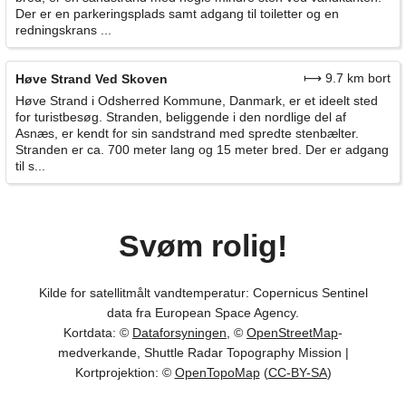
Der er en parkeringsplads samt adgang til toiletter og en
redningskrans ...
⟼ 9.7 km bort
Høve Strand Ved Skoven
Høve Strand i Odsherred Kommune, Danmark, er et ideelt sted
for turistbesøg. Stranden, beliggende i den nordlige del af
Asnæs, er kendt for sin sandstrand med spredte stenbælter.
Stranden er ca. 700 meter lang og 15 meter bred. Der er adgang
til s...
Svøm rolig!
Kilde for satellitmålt vandtemperatur: Copernicus Sentinel
data fra European Space Agency.
Kortdata: ©
Dataforsyningen
, ©
OpenStreetMap
-
medverkande, Shuttle Radar Topography Mission |
Kortprojektion: ©
OpenTopoMap
(
CC-BY-SA
)