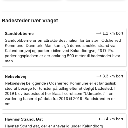
Badesteder nær Vraget
⟼ 1.1 km bort
Sanddobberne
Sanddobberne er en attraktiv destination for turister i Odsherred
Kommune, Danmark. Man kan tilgå denne smukke strand via
Kalundborgvej og parkere bilen ved Kalundborgvej 26 D. Fra
parkeringspladsen er der omkring 500 meter til badestedet hvor
man...
⟼ 3.3 km bort
Nekseløvej
Nekseløvej beliggende i Odsherred Kommune er et fantastisk
sted at besøge for turister på udkig efter et dejligt badested. I
2019 blev badestedet her klassificeret som "Udmærket" - en
vurdering baseret på data fra 2016 til 2019. Sandstranden er
om...
⟼ 4 km bort
Havnsø Strand, Øst
Havnsø Strand øst, der er ansvarlig under Kalundborg