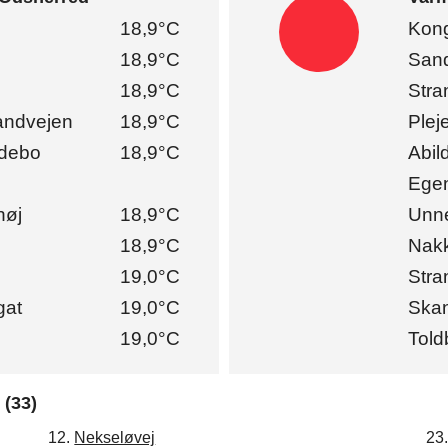
18,9°C
Kong
18,9°C
Sand
18,9°C
Stra
andvejen
18,9°C
Plej
ldebo
18,9°C
Abild
Ege
høj
18,9°C
Unn
18,9°C
Nak
19,0°C
Stra
gat
19,0°C
Skan
19,0°C
Told
 (33)
23
12.
Nekseløvej