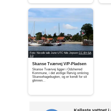
Foto: Nicodk talk June UTC Nils Jepsen
CC BY-SA
3.0
Skanse Tværvej V/P-Pladsen
Skanse Tværvej ligger i Odsherred
Kommune, i det østlige Rørvig omkring
Skansehagebugten, og er kendt for sit
glimren...
Kallaste vattnet 