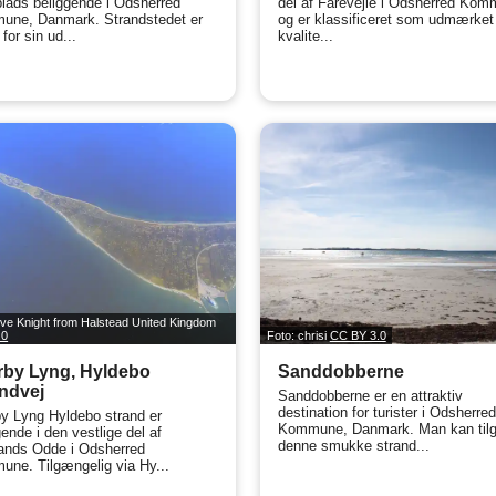
lads beliggende i Odsherred
del af Fårevejle i Odsherred Ko
ne, Danmark. Strandstedet er
og er klassificeret som udmærket
for sin ud...
kvalite...
eve Knight from Halstead United Kingdom
.0
Foto: chrisi
CC BY 3.0
rby Lyng, Hyldebo
Sanddobberne
ndvej
Sanddobberne er en attraktiv
destination for turister i Odsherre
y Lyng Hyldebo strand er
Kommune, Danmark. Man kan til
gende i den vestlige del af
denne smukke strand...
ands Odde i Odsherred
ne. Tilgængelig via Hy...