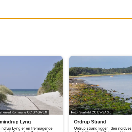
dsherred Kommune
CC BY-SA 3.0
Foto: Sualkdd
CC BY-SA 3.0
mindrup Lyng
Ordrup Strand
ndrup Lyng er en fremragende
Ordrup strand ligger i den nordves