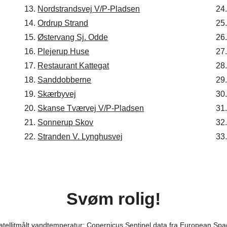
24
13.
Nordstrandsvej V/P-Pladsen
25
14.
Ordrup Strand
26
15.
Østervang Sj. Odde
27
16.
Plejerup Huse
28
17.
Restaurant Kattegat
29
18.
Sanddobberne
30
19.
Skærbyvej
31
20.
Skanse Tværvej V/P-Pladsen
32
21.
Sonnerup Skov
33
22.
Stranden V. Lynghusvej
Svøm rolig!
satellitmålt vandtemperatur: Copernicus Sentinel data fra European Sp