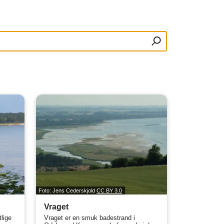
Foto: Jens Cederskjold
CC BY 3.0
Vraget
tlige
Vraget er en smuk badestrand i