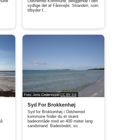
mmune
Odsherred Kommune, beliggende i den
sydlige del af Fårevejle. Stranden, som
tilbyder f...
Foto: Jens Cederskjold
CC BY 3.0
Syd For Brokkenhøj
Syd for Brokkenhøj i Odsherred
d
kommune finder du et skønt
gå
badeområde med en 400 meter lang
sandstrand. Badestedet, so...