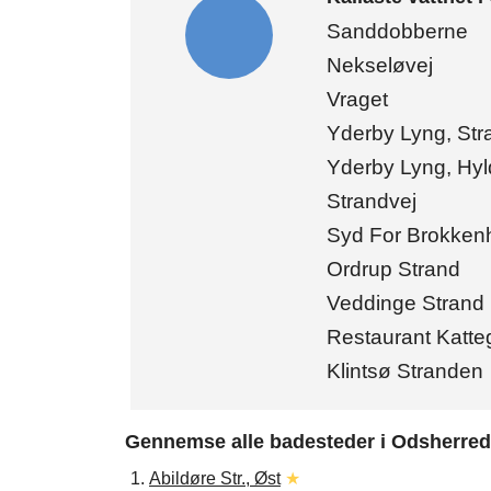
Sanddobberne
Nekseløvej
Vraget
Yderby Lyng, Str
Yderby Lyng, Hy
Strandvej
Syd For Brokken
Ordrup Strand
Veddinge Strand
Restaurant Katte
Klintsø Stranden
Gennemse alle badesteder i Odsherred
1.
Abildøre Str., Øst
★