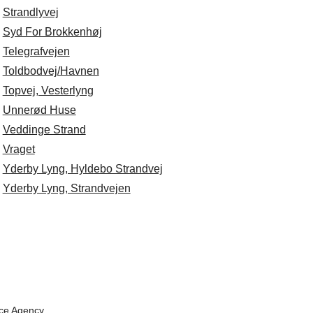
.
Strandlyvej
.
Syd For Brokkenhøj
.
Telegrafvejen
.
Toldbodvej/Havnen
.
Topvej, Vesterlyng
.
Unnerød Huse
.
Veddinge Strand
.
Vraget
.
Yderby Lyng, Hyldebo Strandvej
.
Yderby Lyng, Strandvejen
ace Agency.