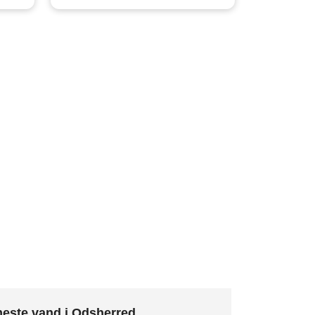
este vand i Odsherred