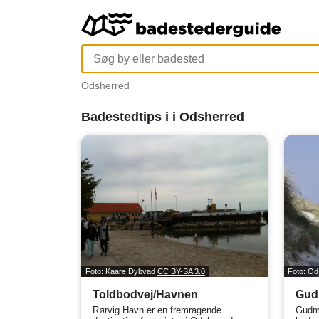
Odsherred
Badestedtips i i Odsherred
Foto: Kaare Dybvad
CC BY-SA 3.0
Foto: O
Toldbodvej/Havnen
Gud
Rørvig Havn er en fremragende
Gudmi