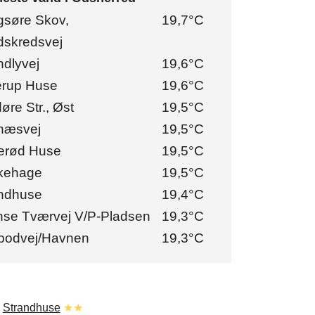
søre Skov,
19,7°C
skredsvej
ndlyvej
19,6°C
erup Huse
19,6°C
øre Str., Øst
19,5°C
næsvej
19,5°C
erød Huse
19,5°C
kehage
19,5°C
ndhuse
19,4°C
se Tværvej V/P-Pladsen
19,3°C
bodvej/Havnen
19,3°C
.
Strandhuse
★★