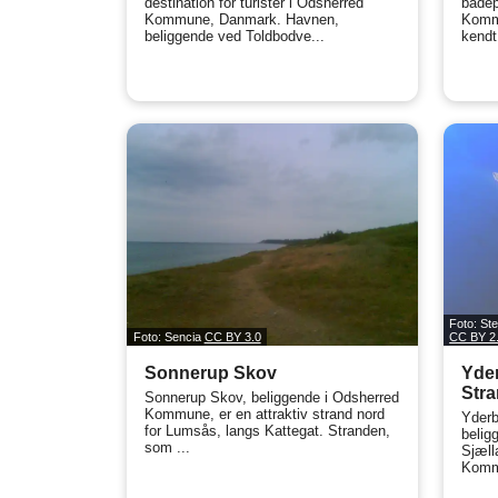
destination for turister i Odsherred
badep
Kommune, Danmark. Havnen,
Kommu
beliggende ved Toldbodve...
kendt 
Foto: St
Foto: Sencia
CC BY 3.0
CC BY 2
Sonnerup Skov
Yde
Stra
Sonnerup Skov, beliggende i Odsherred
Kommune, er en attraktiv strand nord
Yderb
for Lumsås, langs Kattegat. Stranden,
belig
som ...
Sjæll
Kommu