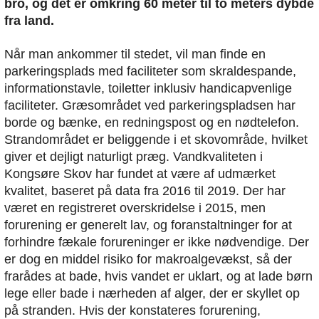
bro, og det er omkring 60 meter til to meters dybde
fra land.
Når man ankommer til stedet, vil man finde en
parkeringsplads med faciliteter som skraldespande,
informationstavle, toiletter inklusiv handicapvenlige
faciliteter. Græsområdet ved parkeringspladsen har
borde og bænke, en redningspost og en nødtelefon.
Strandområdet er beliggende i et skovområde, hvilket
giver et dejligt naturligt præg. Vandkvaliteten i
Kongsøre Skov har fundet at være af udmærket
kvalitet, baseret på data fra 2016 til 2019. Der har
været en registreret overskridelse i 2015, men
forurening er generelt lav, og foranstaltninger for at
forhindre fækale forureninger er ikke nødvendige. Der
er dog en middel risiko for makroalgevækst, så der
frarådes at bade, hvis vandet er uklart, og at lade børn
lege eller bade i nærheden af alger, der er skyllet op
på stranden. Hvis der konstateres forurening,