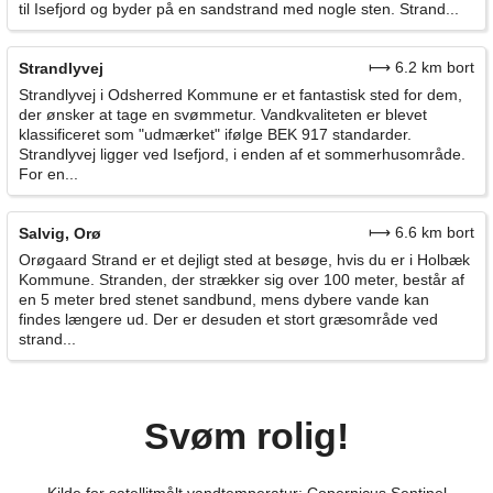
til Isefjord og byder på en sandstrand med nogle sten. Strand...
⟼ 6.2 km bort
Strandlyvej
Strandlyvej i Odsherred Kommune er et fantastisk sted for dem,
der ønsker at tage en svømmetur. Vandkvaliteten er blevet
klassificeret som "udmærket" ifølge BEK 917 standarder.
Strandlyvej ligger ved Isefjord, i enden af et sommerhusområde.
For en...
⟼ 6.6 km bort
Salvig, Orø
Orøgaard Strand er et dejligt sted at besøge, hvis du er i Holbæk
Kommune. Stranden, der strækker sig over 100 meter, består af
en 5 meter bred stenet sandbund, mens dybere vande kan
findes længere ud. Der er desuden et stort græsområde ved
strand...
Svøm rolig!