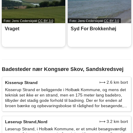
Foto: Jens Cederskjold
CC BY 3.0
Foto: Jens Cederskjold
CC BY 3.0
Vraget
Syd For Brokkenhøj
Badesteder nær Kongsøre Skov, Sandskredsvej
⟼ 2.6 km bort
Kisserup Strand
Kisserup Strand er beliggende i Holbæk Kommune, og mens det
teknisk set ikke er en strand, men en 175 meter lang badebro,
tilbyder det stadig gode forhold til badning. Der er for enden af
broen bænke og opbevaringsbokse til rådighed for besøgende,...
⟼ 3.2 km bort
Løserup Strand,Nord
Løserup Strand, i Holbæk Kommune, er et smukt besøgsværdigt