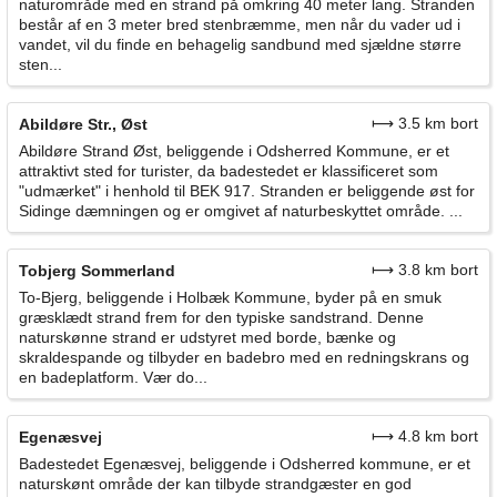
naturområde med en strand på omkring 40 meter lang. Stranden
består af en 3 meter bred stenbræmme, men når du vader ud i
vandet, vil du finde en behagelig sandbund med sjældne større
sten...
⟼ 3.5 km bort
Abildøre Str., Øst
Abildøre Strand Øst, beliggende i Odsherred Kommune, er et
attraktivt sted for turister, da badestedet er klassificeret som
"udmærket" i henhold til BEK 917. Stranden er beliggende øst for
Sidinge dæmningen og er omgivet af naturbeskyttet område. ...
⟼ 3.8 km bort
Tobjerg Sommerland
To-Bjerg, beliggende i Holbæk Kommune, byder på en smuk
græsklædt strand frem for den typiske sandstrand. Denne
naturskønne strand er udstyret med borde, bænke og
skraldespande og tilbyder en badebro med en redningskrans og
en badeplatform. Vær do...
⟼ 4.8 km bort
Egenæsvej
Badestedet Egenæsvej, beliggende i Odsherred kommune, er et
naturskønt område der kan tilbyde strandgæster en god