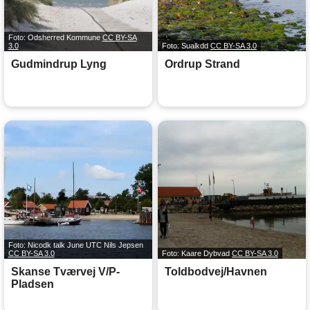
Foto: Odsherred Kommune
CC BY-SA
3.0
Foto: Sualkdd
CC BY-SA 3.0
Gudmindrup Lyng
Ordrup Strand
Foto: Nicodk talk June UTC Nils Jepsen
CC BY-SA 3.0
Foto: Kaare Dybvad
CC BY-SA 3.0
Skanse Tværvej V/P-
Toldbodvej/Havnen
Pladsen