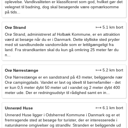
oplevelse. Vandkvaliteten er klassificeret som god, hvilket gør det
velegnet til badning, dog skal besøgende være opmærksomme
på tids...
⟼ 5.1 km bort
Orø Strand
Orø Strand, administreret af Holbæk Kommune, er en attraktion
værd at besøge når du er i Danmark. Dette idylliske sted pryder
med sit sandbundede vandområde som er lettilgængeligt fra
land. Fra strandkanten skal du kun gå omkring 25 meter før du
n...
⟼ 5.2 km bort
Orø Nørrestænge
Orø Nørrestænge er en sandstrand på 43 meter, beliggende nær
Orø campingplads. Vandet er lavt og ideelt til børnefamilier - det
er kun 0,5 meter dybt 50 meter ud i vandet og 2 meter dybt 400
meter ude. Der er redningsudstyr til rådighed samt en in...
⟼ 6.1 km bort
Unnerød Huse
Unnerød Huse ligger i Odsherred Kommune i Danmark og er et
fremragende sted at besøge for turister, der er interesserede i
naturskønne omgivelser og strandliv. Stranden er beliggende ud