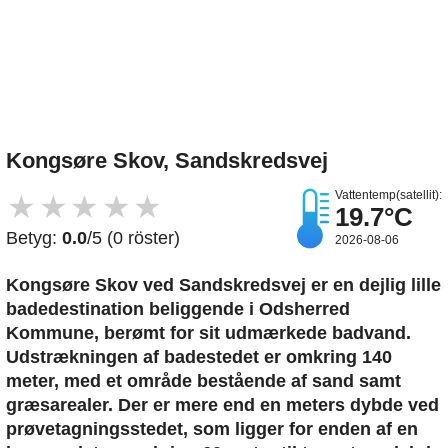
Upload et billede
Kongsøre Skov, Sandskredsvej
Vattentemp(satellit):
★
★
★
★
★
19.7°C
Betyg:
0.0
/5 (0 röster)
2026-08-06
Kongsøre Skov ved Sandskredsvej er en dejlig lille
badedestination beliggende i Odsherred
Kommune, berømt for sit udmærkede badvand.
Udstrækningen af badestedet er omkring 140
meter, med et område bestående af sand samt
græsarealer. Der er mere end en meters dybde ved
prøvetagningsstedet, som ligger for enden af en