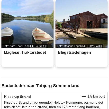
Foto: Kåre Thor Olsen
CC BY-SA 4.0
Foto: Mogens Engelund
CC BY-SA 3.0
Maglesø, Traktørstedet
Blegstrædehagen
Badesteder nær Tobjerg Sommerland
⟼ 1.5 km bort
Kisserup Strand
Kisserup Strand er beliggende i Holbæk Kommune, og mens det
teknisk set ikke er en strand, men en 175 meter lang badebro,