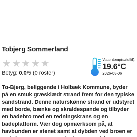
Upload et billede
Tobjerg Sommerland
Vattentemp(satellit):
★
★
★
★
★
19.6°C
Betyg:
0.0
/5 (0 röster)
2026-08-06
To-Bjerg, beliggende i Holbæk Kommune, byder
på en smuk græsklædt strand frem for den typiske
sandstrand. Denne naturskønne strand er udstyret
med borde, bænke og skraldespande og tilbyder
en badebro med en redningskrans og en
badeplatform. Vær dog opmærksom på, at
havbunden er stenet samt at dybden ved broen er