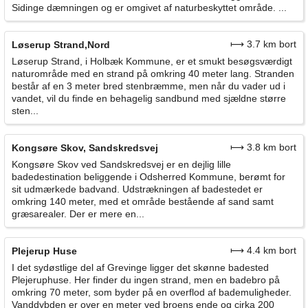
Sidinge dæmningen og er omgivet af naturbeskyttet område. ...
⟼ 3.7 km bort
Løserup Strand,Nord
Løserup Strand, i Holbæk Kommune, er et smukt besøgsværdigt
naturområde med en strand på omkring 40 meter lang. Stranden
består af en 3 meter bred stenbræmme, men når du vader ud i
vandet, vil du finde en behagelig sandbund med sjældne større
sten...
⟼ 3.8 km bort
Kongsøre Skov, Sandskredsvej
Kongsøre Skov ved Sandskredsvej er en dejlig lille
badedestination beliggende i Odsherred Kommune, berømt for
sit udmærkede badvand. Udstrækningen af badestedet er
omkring 140 meter, med et område bestående af sand samt
græsarealer. Der er mere en...
⟼ 4.4 km bort
Plejerup Huse
I det sydøstlige del af Grevinge ligger det skønne badested
Plejeruphuse. Her finder du ingen strand, men en badebro på
omkring 70 meter, som byder på en overflod af bademuligheder.
Vanddybden er over en meter ved broens ende og cirka 200