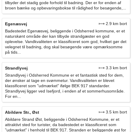
tilbyder det stadig gode forhold til badning. Der er for enden af
broen bænke og opbevaringsbokse til rådighed for besøgende,...
⟼ 2.9 km bort
Egenæsvej
Badestedet Egenæsvej, beliggende i Odsherred kommune, er et
naturskønt område der kan tilbyde strandgæster en god
oplevelse. Vandkvaliteten er klassificeret som god, hvilket gør det
velegnet til badning, dog skal besøgende være opmærksomme
på tids...
⟼ 3.3 km bort
Strandlyvej
Strandlyvej i Odsherred Kommune er et fantastisk sted for dem,
der ønsker at tage en svømmetur. Vandkvaliteten er blevet
klassificeret som "udmærket" ifølge BEK 917 standarder.
Strandlyvej ligger ved Isefjord, i enden af et sommerhusområde.
For en...
⟼ 3.5 km bort
Abildøre Str., Øst
Abildøre Strand Øst, beliggende i Odsherred Kommune, er et
attraktivt sted for turister, da badestedet er klassificeret som
"udmærket" i henhold til BEK 917. Stranden er beliggende øst for