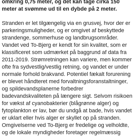
omkring 0,75 meter, og det kan tage cirka 150
meter at svømme ud til en dybde på 2 meter.
Stranden er let tilgængelig via en grusvej, hvor der er
parkeringsmuligheder, og er omgivet af beskyttede
strandenge, sommerhuse og landbrugsområder.
Vandet ved To-Bjerg er kendt for sin kvalitet, som er
klassificeret som udmærket på baggrund af data fra
2011-2019. Strømretningen kan variere, men kommer
ofte fra sydvestlig/vestlig retning, og vandet er under
normale forhold brakvand. Potentiel fækalt forurening
er blevet håndteret med forvaltningsforanstaltninger,
og spildevandsplanerne forbedrer
badevandskvaliteten på længere sigt. Selvom risikoen
for vækst af cyanobakterier (blågrønne alger) og
fytoplankton er lav, bør du undgå at bade, hvis vandet
er uklart eller hvis alger er skyllet op på stranden.
Omgivelserne ved To-Bjerg er fredelige og velholdte,
og de lokale myndigheder foretager regelmæssig