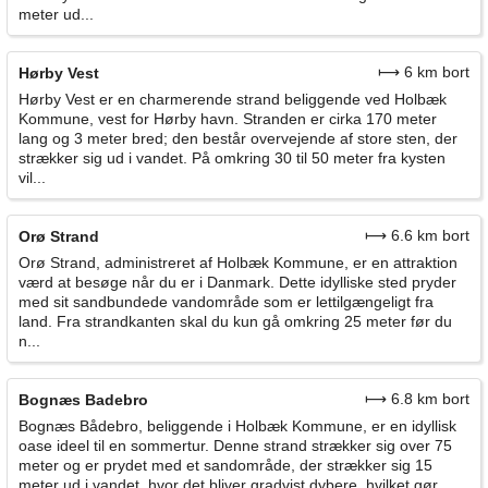
meter ud...
⟼ 6 km bort
Hørby Vest
Hørby Vest er en charmerende strand beliggende ved Holbæk
Kommune, vest for Hørby havn. Stranden er cirka 170 meter
lang og 3 meter bred; den består overvejende af store sten, der
strækker sig ud i vandet. På omkring 30 til 50 meter fra kysten
vil...
⟼ 6.6 km bort
Orø Strand
Orø Strand, administreret af Holbæk Kommune, er en attraktion
værd at besøge når du er i Danmark. Dette idylliske sted pryder
med sit sandbundede vandområde som er lettilgængeligt fra
land. Fra strandkanten skal du kun gå omkring 25 meter før du
n...
⟼ 6.8 km bort
Bognæs Badebro
Bognæs Bådebro, beliggende i Holbæk Kommune, er en idyllisk
oase ideel til en sommertur. Denne strand strækker sig over 75
meter og er prydet med et sandområde, der strækker sig 15
meter ud i vandet, hvor det bliver gradvist dybere, hvilket gør