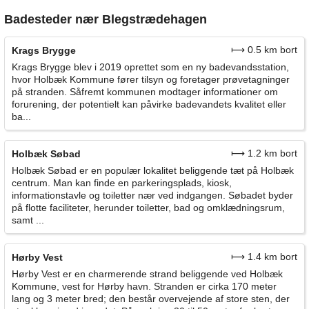
Badesteder nær Blegstrædehagen
⟼ 0.5 km bort
Krags Brygge
Krags Brygge blev i 2019 oprettet som en ny badevandsstation,
hvor Holbæk Kommune fører tilsyn og foretager prøvetagninger
på stranden. Såfremt kommunen modtager informationer om
forurening, der potentielt kan påvirke badevandets kvalitet eller
ba...
⟼ 1.2 km bort
Holbæk Søbad
Holbæk Søbad er en populær lokalitet beliggende tæt på Holbæk
centrum. Man kan finde en parkeringsplads, kiosk,
informationstavle og toiletter nær ved indgangen. Søbadet byder
på flotte faciliteter, herunder toiletter, bad og omklædningsrum,
samt ...
⟼ 1.4 km bort
Hørby Vest
Hørby Vest er en charmerende strand beliggende ved Holbæk
Kommune, vest for Hørby havn. Stranden er cirka 170 meter
lang og 3 meter bred; den består overvejende af store sten, der