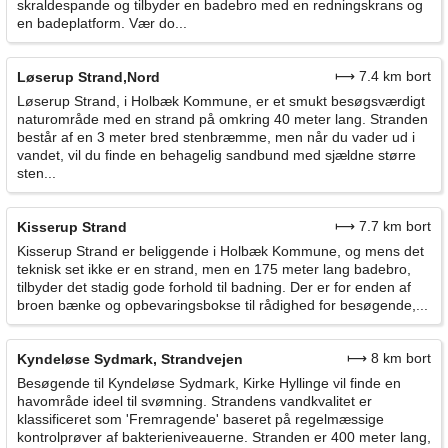
skraldespande og tilbyder en badebro med en redningskrans og
en badeplatform. Vær do...
⟼ 7.4 km bort
Løserup Strand,Nord
Løserup Strand, i Holbæk Kommune, er et smukt besøgsværdigt
naturområde med en strand på omkring 40 meter lang. Stranden
består af en 3 meter bred stenbræmme, men når du vader ud i
vandet, vil du finde en behagelig sandbund med sjældne større
sten...
⟼ 7.7 km bort
Kisserup Strand
Kisserup Strand er beliggende i Holbæk Kommune, og mens det
teknisk set ikke er en strand, men en 175 meter lang badebro,
tilbyder det stadig gode forhold til badning. Der er for enden af
broen bænke og opbevaringsbokse til rådighed for besøgende,...
⟼ 8 km bort
Kyndeløse Sydmark, Strandvejen
Besøgende til Kyndeløse Sydmark, Kirke Hyllinge vil finde en
havområde ideel til svømning. Strandens vandkvalitet er
klassificeret som 'Fremragende' baseret på regelmæssige
kontrolprøver af bakterieniveauerne. Stranden er 400 meter lang,