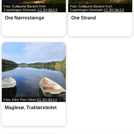
Foto: Guillaume Baviere from
Foto: Guillaume Baviere from
Copenhagen Denmark
CC BY-SA 2.0
Copenhagen Denmark
CC BY-SA 2.0
Orø Nørrestænge
Orø Strand
Foto: Kåre Thor Olsen
CC BY-SA 4.0
Maglesø, Traktørstedet