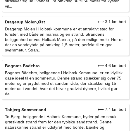
strækker sig ud i vandet. På omkring 30 til 50 meter fra kysten
vil...
⟼ 3.1 km bort
Dragerup Molen,Øst
Dragerup Molen i Holbæk kommune er et attraktivt sted for
turister, med både en marina og en strand. Strandens
beliggenhed er ved Holbæk Marina, på den østlige mole. Her er
der en vanddybde på omkring 1,5 meter, perfekt til en god
svømmetur. Stran...
⟼ 4.6 km bort
Bognæs Badebro
Bognæs Bådebro, beliggende i Holbæk Kommune, er en idyllisk
oase ideel til en sommertur. Denne strand strækker sig over 75
meter og er prydet med et sandområde, der strækker sig 15
meter ud i vandet, hvor det bliver gradvist dybere, hvilket gør
de...
⟼ 7.4 km bort
Tobjerg Sommerland
To-Bjerg, beliggende i Holbæk Kommune, byder på en smuk
græsklædt strand frem for den typiske sandstrand. Denne
naturskønne strand er udstyret med borde, bænke og