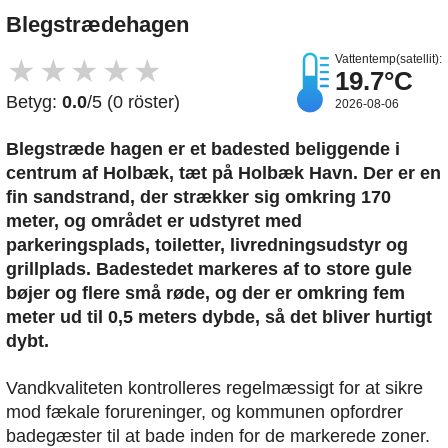
Blegstrædehagen
Vattentemp(satellit):
★
★
★
★
★
19.7°C
Betyg:
0.0
/5 (0 röster)
2026-08-06
Blegstræde hagen er et badested beliggende i
centrum af Holbæk, tæt på Holbæk Havn. Der er en
fin sandstrand, der strækker sig omkring 170
meter, og området er udstyret med
parkeringsplads, toiletter, livredningsudstyr og
grillplads. Badestedet markeres af to store gule
bøjer og flere små røde, og der er omkring fem
meter ud til 0,5 meters dybde, så det bliver hurtigt
dybt.
Vandkvaliteten kontrolleres regelmæssigt for at sikre
mod fækale forureninger, og kommunen opfordrer
badegæster til at bade inden for de markerede zoner.