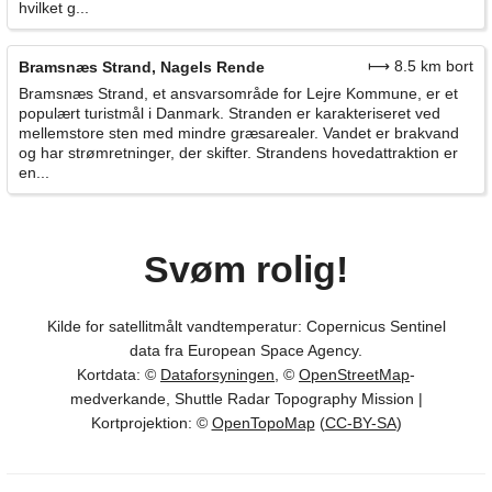
hvilket g...
⟼ 8.5 km bort
Bramsnæs Strand, Nagels Rende
Bramsnæs Strand, et ansvarsområde for Lejre Kommune, er et
populært turistmål i Danmark. Stranden er karakteriseret ved
mellemstore sten med mindre græsarealer. Vandet er brakvand
og har strømretninger, der skifter. Strandens hovedattraktion er
en...
Svøm rolig!
Kilde for satellitmålt vandtemperatur: Copernicus Sentinel
data fra European Space Agency.
Kortdata: ©
Dataforsyningen
, ©
OpenStreetMap
-
medverkande, Shuttle Radar Topography Mission |
Kortprojektion: ©
OpenTopoMap
(
CC-BY-SA
)