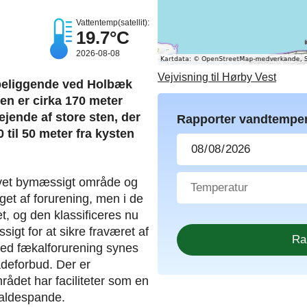
Vattentemp(satellit):
19.7°C
2026-08-08
Vejvisning til Hørby Vest
beliggende ved Holbæk
n er cirka 170 meter
jende af store sten, der
Rapporter vandtemper
 til 50 meter fra kysten
ivet bymæssigt område og
get af forurening, men i de
t, og den klassificeres nu
gt for at sikre fraværet af
med fækalforurening synes
badeforbud. Der er
ådet har faciliteter som en
kraldespande.