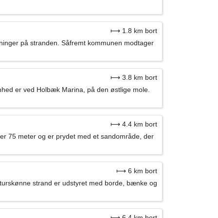
⟼ 1.8 km bort
agninger på stranden. Såfremt kommunen modtager
⟼ 3.8 km bort
enhed er ved Holbæk Marina, på den østlige mole.
⟼ 4.4 km bort
ver 75 meter og er prydet med et sandområde, der
⟼ 6 km bort
turskønne strand er udstyret med borde, bænke og
⟼ 6.4 km bort