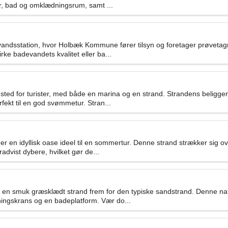
ter, bad og omklædningsrum, samt ...
evandsstation, hvor Holbæk Kommune fører tilsyn og foretager prøvet
rke badevandets kvalitet eller ba...
sted for turister, med både en marina og en strand. Strandens beligg
ekt til en god svømmetur. Stran...
en idyllisk oase ideel til en sommertur. Denne strand strækker sig o
advist dybere, hvilket gør de...
 en smuk græsklædt strand frem for den typiske sandstrand. Denne na
ingskrans og en badeplatform. Vær do...