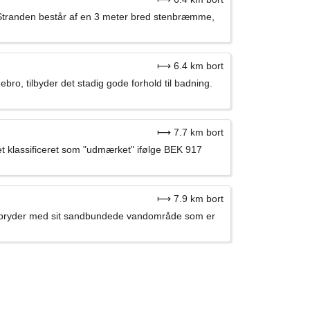
Stranden består af en 3 meter bred stenbræmme,
⟼ 6.4 km bort
o, tilbyder det stadig gode forhold til badning.
⟼ 7.7 km bort
et klassificeret som "udmærket" ifølge BEK 917
⟼ 7.9 km bort
ed pryder med sit sandbundede vandområde som er