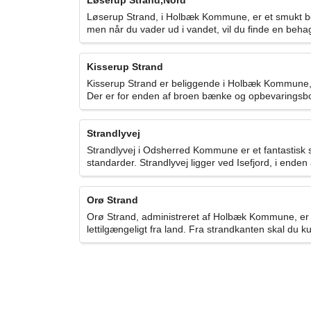
Løserup Strand,Nord
Løserup Strand, i Holbæk Kommune, er et smukt b
men når du vader ud i vandet, vil du finde en beha
Kisserup Strand
Kisserup Strand er beliggende i Holbæk Kommune, og
Der er for enden af broen bænke og opbevaringsbok
Strandlyvej
Strandlyvej i Odsherred Kommune er et fantastisk 
standarder. Strandlyvej ligger ved Isefjord, i end
Orø Strand
Orø Strand, administreret af Holbæk Kommune, er 
lettilgængeligt fra land. Fra strandkanten skal du k