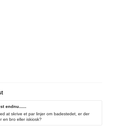
st
t endnu......
 at skrive et par linjer om badestedet, er der
r en bro eller iskiosk?