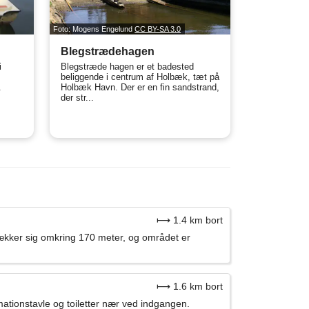
Foto: Mogens Engelund
CC BY-SA 3.0
Blegstrædehagen
i
Blegstræde hagen er et badested
beliggende i centrum af Holbæk, tæt på
.
Holbæk Havn. Der er en fin sandstrand,
der str...
⟼ 1.4 km bort
ækker sig omkring 170 meter, og området er
⟼ 1.6 km bort
ationstavle og toiletter nær ved indgangen.