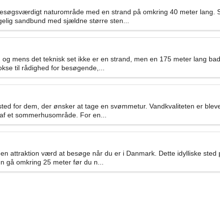
esøgsværdigt naturområde med en strand på omkring 40 meter lang. 
gelig sandbund med sjældne større sten...
 mens det teknisk set ikke er en strand, men en 175 meter lang badebr
se til rådighed for besøgende,...
sted for dem, der ønsker at tage en svømmetur. Vandkvaliteten er blev
en af et sommerhusområde. For en...
en attraktion værd at besøge når du er i Danmark. Dette idylliske st
un gå omkring 25 meter før du n...