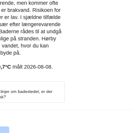
erende, men kommer ofte
t er brakvand. Risikoen for
 er lav. I sjældne tilfælde
 især efter længerevarende
Baderne rådes til at undgå
ynlige på stranden. Hørby
ed vandet, hvor du kan
 byde på.
9,7°C
målt 2026-08-08.
linjer om badestedet, er der
osk?