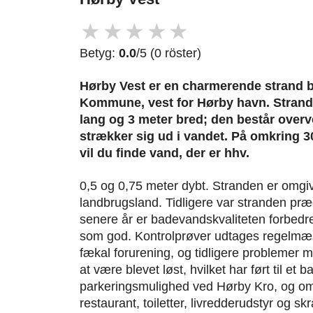
★
★
★
★
★
Betyg:
0.0
/5 (0 röster)
Hørby Vest er en charmerende strand 
Kommune, vest for Hørby havn. Strande
lang og 3 meter bred; den består overve
strækker sig ud i vandet. På omkring 30
vil du finde vand, der er hhv.
0,5 og 0,75 meter dybt. Stranden er omg
landbrugsland. Tidligere var stranden præ
senere år er badevandskvaliteten forbedre
som god. Kontrolprøver udtages regelmæssi
fækal forurening, og tidligere problemer 
at være blevet løst, hvilket har ført til et 
parkeringsmulighed ved Hørby Kro, og omr
restaurant, toiletter, livredderudstyr og s