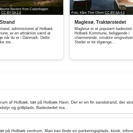
illaume Baviere from Copenhagen
k
CC BY-SA 2.0
Foto: Kåre Thor Olsen
CC BY-SA 4.0
Strand
Maglesø, Traktørstedet
trand, administreret af Holbæk
Maglesø er et populært badested 
ne, er en attraktion værd at
Holbæk Kommune, beliggende i
e når du er i Danmark. Dette
charmerende, smukke omgivelser
ske ste...
Stedet er let tilgænge...
rum af Holbæk, tæt på Holbæk Havn. Der er en fin sandstrand, der str
udstyr og grillplads. Badestedet ma...
æt på Holbæk centrum. Man kan finde en parkeringsplads, kiosk, inform