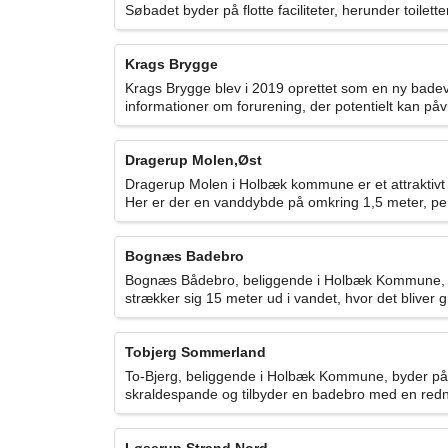
Søbadet byder på flotte faciliteter, herunder toilet
Krags Brygge
Krags Brygge blev i 2019 oprettet som en ny bad
informationer om forurening, der potentielt kan påvi
Dragerup Molen,Øst
Dragerup Molen i Holbæk kommune er et attraktivt 
Her er der en vanddybde på omkring 1,5 meter, perf
Bognæs Badebro
Bognæs Bådebro, beliggende i Holbæk Kommune, er 
strækker sig 15 meter ud i vandet, hvor det bliver gr
Tobjerg Sommerland
To-Bjerg, beliggende i Holbæk Kommune, byder på
skraldespande og tilbyder en badebro med en redn