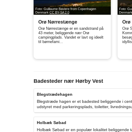
Foto: Guillaume Baviere from Copenhagen
Foto: Gu
Denmark
CC BY-SA 2.0
Denmar
Orø Nørrestænge
Orø 
Orø Nørrestænge er en sandstrand på
Orø S
43 meter, beliggende nær Orø
Kommu
campingplads. Vandet er lavt og ideelt
besøg
til børnefami...
idylli
Badesteder nær Hørby Vest
Blegstrædehagen
Blegstræde hagen er et badested beliggende i cent
udstyret med parkeringsplads, toiletter, livrednings
Holbæk Søbad
Holbæk Søbad er en populær lokalitet beliggende t