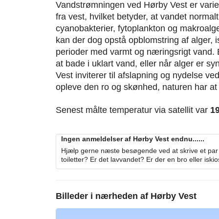
Vandstrømningen ved Hørby Vest er vari
fra vest, hvilket betyder, at vandet normal
cyanobakterier, fytoplankton og makroalger
kan der dog opstå opblomstring af alger,
perioder med varmt og næringsrigt vand. 
at bade i uklart vand, eller når alger er s
Vest inviterer til afslapning og nydelse v
opleve den ro og skønhed, naturen har at
Senest målte temperatur via satellit var
1
Ingen anmeldelser af Hørby Vest endnu......
Hjælp gerne næste besøgende ved at skrive et par 
toiletter? Er det lavvandet? Er der en bro eller iski
Billeder i nærheden af
Hørby Vest