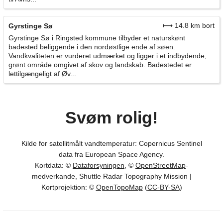
⟼ 14.8 km bort
Gyrstinge Sø
Gyrstinge Sø i Ringsted kommune tilbyder et naturskønt
badested beliggende i den nordøstlige ende af søen.
Vandkvaliteten er vurderet udmærket og ligger i et indbydende,
grønt område omgivet af skov og landskab. Badestedet er
lettilgængeligt af Øv...
Svøm rolig!
Kilde for satellitmålt vandtemperatur: Copernicus Sentinel
data fra European Space Agency.
Kortdata: ©
Dataforsyningen
, ©
OpenStreetMap
-
medverkande, Shuttle Radar Topography Mission |
Kortprojektion: ©
OpenTopoMap
(
CC-BY-SA
)