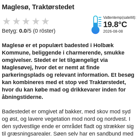
Maglesø, Traktørstedet
Vattentemp(satellit):
★
★
★
★
★
19.8°C
Betyg:
0.0
/5 (0 röster)
2026-08-08
Maglesø er et populært badested i Holbæk
Kommune, beliggende i charmerende, smukke
omgivelser. Stedet er let tilgængeligt via
Maglesøvej, hvor det er nemt at finde
parkeringsplads og relevant information. Et besøg
kan kombineres med et stop ved Traktørstedet,
hvor du kan købe mad og drikkevarer inden for
åbningstiderne.
Badestedet er omgivet af bakker, med skov mod syd
og øst, og lavere vegetation mod nord og nordvest. I
den sydvestlige ende er området fladt og strækker sig
til græsningsarealer. Søen selv har en sandbund med