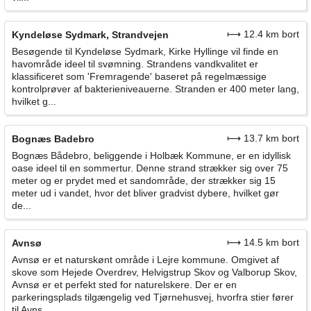
⟼ 12.4 km bort
Kyndeløse Sydmark, Strandvejen
Besøgende til Kyndeløse Sydmark, Kirke Hyllinge vil finde en
havområde ideel til svømning. Strandens vandkvalitet er
klassificeret som 'Fremragende' baseret på regelmæssige
kontrolprøver af bakterieniveauerne. Stranden er 400 meter lang,
hvilket g...
⟼ 13.7 km bort
Bognæs Badebro
Bognæs Bådebro, beliggende i Holbæk Kommune, er en idyllisk
oase ideel til en sommertur. Denne strand strækker sig over 75
meter og er prydet med et sandområde, der strækker sig 15
meter ud i vandet, hvor det bliver gradvist dybere, hvilket gør
de...
⟼ 14.5 km bort
Avnsø
Avnsø er et naturskønt område i Lejre kommune. Omgivet af
skove som Hejede Overdrev, Helvigstrup Skov og Valborup Skov,
Avnsø er et perfekt sted for naturelskere. Der er en
parkeringsplads tilgængelig ved Tjørnehusvej, hvorfra stier fører
til Avns...