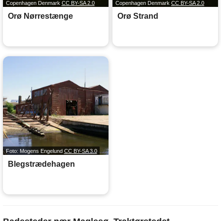
Copenhagen Denmark
CC BY-SA 2.0
Copenhagen Denmark
CC BY-SA 2.0
Orø Nørrestænge
Orø Strand
Foto: Mogens Engelund
CC BY-SA 3.0
Blegstrædehagen