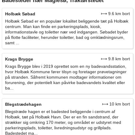
Badesteder nær Maglesø, Traktørstedet
⟼ 9.6 km bort
Holbæk Søbad
Holbæk Søbad er en populær lokalitet beliggende tæt på Holbæk
centrum. Man kan finde en parkeringsplads, kiosk,
informationstavle og toiletter nær ved indgangen. Søbadet byder
på flotte faciliteter, herunder toiletter, bad og omklædningsrum,
samt ...
⟼ 9.8 km bort
Krags Brygge
Krags Brygge blev i 2019 oprettet som en ny badevandsstation,
hvor Holbæk Kommune fører tilsyn og foretager prøvetagninger
på stranden. Såfremt kommunen modtager informationer om
forurening, der potentielt kan påvirke badevandets kvalitet eller
ba...
⟼ 10 km bort
Blegstrædehagen
Blegstræde hagen er et badested beliggende i centrum af
Holbæk, tæt på Holbæk Havn. Der er en fin sandstrand, der
strækker sig omkring 170 meter, og området er udstyret med
parkeringsplads, toiletter, livredningsudstyr og grillplads.
Badestedet ma...