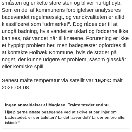
småsten og enkelte store sten og bliver hurtigt dyb.
Som en del af kommunens forpligtelser analyseres
badevandet regelmæssigt, og vandkvaliteten er altid
klassificeret som "udmærket". Dog rådes der til at
undgå badning, hvis vandet er uklart og fødderne ikke
kan ses, når vandet når til knæene. Forurening er ikke
et hyppigt problem her, men badegæster opfordres til
at kontakte Holbæk Kommune, hvis de støder på
noget, der kunne udgøre et problem, såsom glasskår
eller kemiske spill.
Senest målte temperatur via satellit var
19,8°C
målt
2026-08-08.
Ingen anmeldelser af Maglesø, Traktørstedet endnu......
Hjælp gerne næste besøgende ved at skrive et par linjer om
badestedet, er der toiletter? Er det lavvandet? Er der en bro eller
iskiosk?