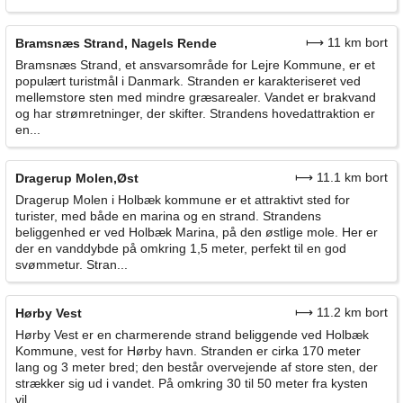
⟼ 11 km bort
Bramsnæs Strand, Nagels Rende
Bramsnæs Strand, et ansvarsområde for Lejre Kommune, er et
populært turistmål i Danmark. Stranden er karakteriseret ved
mellemstore sten med mindre græsarealer. Vandet er brakvand
og har strømretninger, der skifter. Strandens hovedattraktion er
en...
⟼ 11.1 km bort
Dragerup Molen,Øst
Dragerup Molen i Holbæk kommune er et attraktivt sted for
turister, med både en marina og en strand. Strandens
beliggenhed er ved Holbæk Marina, på den østlige mole. Her er
der en vanddybde på omkring 1,5 meter, perfekt til en god
svømmetur. Stran...
⟼ 11.2 km bort
Hørby Vest
Hørby Vest er en charmerende strand beliggende ved Holbæk
Kommune, vest for Hørby havn. Stranden er cirka 170 meter
lang og 3 meter bred; den består overvejende af store sten, der
strækker sig ud i vandet. På omkring 30 til 50 meter fra kysten
vil...