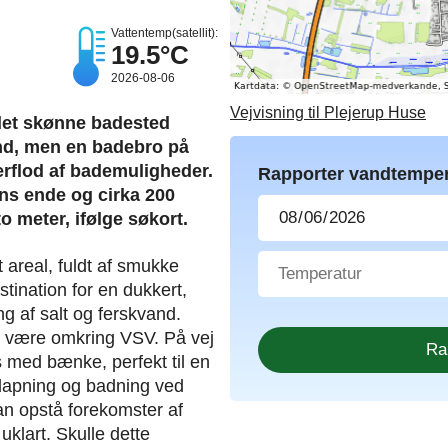
Vattentemp(satellit):
19.5°C
2026-08-06
Vejvisning til Plejerup Huse
 det skønne badested
and, men en badebro på
rflod af bademuligheder.
Rapporter vandtemper
ns ende og cirka 200
o meter, ifølge søkort.
 areal, fuldt af smukke
ination for en dukkert,
g af salt og ferskvand.
st være omkring VSV. På vej
s med bænke, perfekt til en
fslapning og badning ved
n opstå forekomster af
uklart. Skulle dette