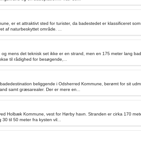
, er et attraktivt sted for turister, da badestedet er klassificeret so
t af naturbeskyttet område. ...
 mens det teknisk set ikke er en strand, men en 175 meter lang badebr
se til rådighed for besøgende,...
le badedestination beliggende i Odsherred Kommune, berømt for sit u
nd samt græsarealer. Der er mere en...
ed Holbæk Kommune, vest for Hørby havn. Stranden er cirka 170 meter
30 til 50 meter fra kysten vil...