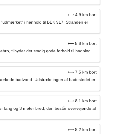
⟼ 4.9 km bort
m "udmærket" i henhold til BEK 917. Stranden er
⟼ 5.8 km bort
o, tilbyder det stadig gode forhold til badning.
⟼ 7.5 km bort
dmærkede badvand. Udstrækningen af badestedet er
⟼ 8.1 km bort
 lang og 3 meter bred; den består overvejende af
⟼ 8.2 km bort