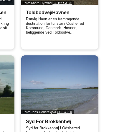
Foto: Kaare Dybvad
CC BY-SA 3.0
sen
Toldbodvej/Havnen
d
Rørvig Havn er en fremragende
kring
destination for turister i Odsherred
r sit
Kommune, Danmark. Havnen,
beliggende ved Toldbodve...
Foto: Jens Cederskjold
CC BY 3.0
Syd For Brokkenhøj
Syd for Brokkenhøj i Odsherred