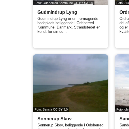
Foto: Odsherred Kommune
CC BY-SA 3.0
Foto: Su
Gudmindrup Lyng
Ord
Gudmindrup Lyng er en fremragende
Ordru
badeplads beliggende i Odsherred
del a
Kommune, Danmark. Strandstedet er
og er
kendt for sin ud...
kvalit
Foto: Sencia
CC BY 3.0
Foto: chr
Sonnerup Skov
San
Sonnerup Skov, beliggende i Odsherred
Sandd