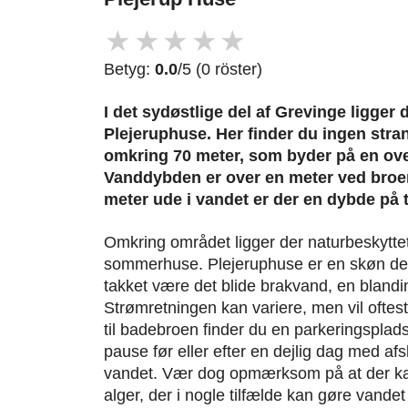
★
★
★
★
★
Betyg:
0.0
/5 (0 röster)
I det sydøstlige del af Grevinge ligger
Plejeruphuse. Her finder du ingen str
omkring 70 meter, som byder på en ove
Vanddybden er over en meter ved broe
meter ude i vandet er der en dybde på t
Omkring området ligger der naturbeskyttet
sommerhuse. Plejeruphuse er en skøn dest
takket være det blide brakvand, en blandin
Strømretningen kan variere, men vil ofte
til badebroen finder du en parkeringsplad
pause før eller efter en dejlig dag med a
vandet. Vær dog opmærksom på at der ka
alger, der i nogle tilfælde kan gøre vandet 