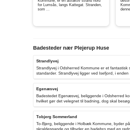
Kommune, er en attraktiv strand nord
destin
for Lumsås, langs Kattegat. Stranden,
Kommu
som ...
denne
Badesteder nær Plejerup Huse
Strandlyvej
Strandlyvej i Odsherred Kommune er et fantastisk 
standarder. Strandlyvej ligger ved Isefjord, i end
Egenæsvej
Badestedet Egenæsvej, beliggende i Odsherred komm
hvilket gør det velegnet til badning, dog skal be
Tobjerg Sommerland
To-Bjerg, beliggende i Holbæk Kommune, byder på
skraldespande og tilbyder en badebro med en redn