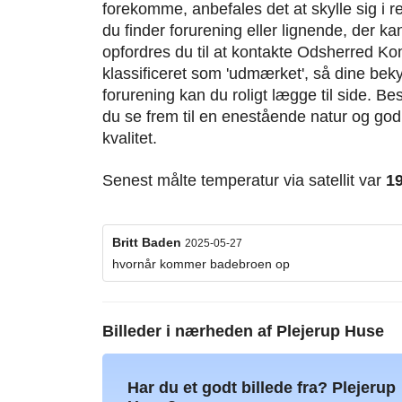
forekomme, anbefales det at skylle sig i r
du finder forurening eller lignende, der k
opfordres du til at kontakte Odsherred K
klassificeret som 'udmærket', så dine bek
forurening kan du roligt lægge til side. B
du se frem til en enestående natur og god
kvalitet.
Senest målte temperatur via satellit var
1
Britt Baden
2025-05-27
hvornår kommer badebroen op
Billeder i nærheden af
Plejerup Huse
Har du et godt billede fra? Plejerup