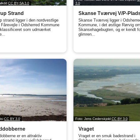
alkdd
CC BY-SA 3.0
3.0
rup Strand
Skanse Tværvej V/P-Plad
p strand ligger i den nordvestlige
Skanse Tværvej ligger i Odsherre
f Fårevejle i Odsherred Kommune
Kommune, i det østlige Rørvig om
 klassificeret som udmærket
Skansehagebugten, og er kendt fo
e...
glimren...
isi
CC BY 3.0
Foto: Jens Cederskjold
CC BY 3.0
ddobberne
Vraget
obberne er en attraktiv
Vraget er en smuk badestrand i