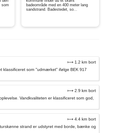
i den
kommune finder du et skønt
n, som
badeområde med en 400 meter lang
sandstrand. Badestedet, so...
⟼ 1.2 km bort
et klassificeret som "udmærket" ifølge BEK 917
⟼ 2.9 km bort
evelse. Vandkvaliteten er klassificeret som god,
⟼ 4.4 km bort
turskønne strand er udstyret med borde, bænke og