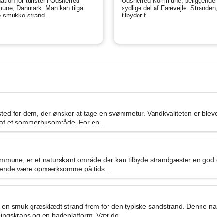
ation for turister i Odsherred
Odsherred Kommune, beliggende 
ne, Danmark. Man kan tilgå
sydlige del af Fårevejle. Strande
 smukke strand...
tilbyder f...
sted for dem, der ønsker at tage en svømmetur. Vandkvaliteten er blev
en af et sommerhusområde. For en...
une, er et naturskønt område der kan tilbyde strandgæster en god opl
søgende være opmærksomme på tids...
 en smuk græsklædt strand frem for den typiske sandstrand. Denne na
ingskrans og en badeplatform. Vær do...