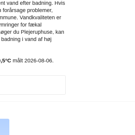
ent vand efter badning. Hvis
an forårsage problemer,
ommune. Vandkvaliteten er
ymringer for fækal
esøger du Plejeruphuse, kan
 badning i vand af høj
9,5°C
målt 2026-08-06.