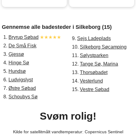
Gennemse alle badesteder i Silkeborg (15)
1.
Bryrup Søbad
★★★★★
9.
Sejs Ladeplads
2.
De Små Fisk
10.
Silkeborg Søcamping
3.
Gjessø
11.
Sølystparken
4.
Hinge Sø
12.
Tange Sø, Marina
5.
Hundsø
13.
Thorsøbadet
6.
Ludvigslyst
14.
Vesterlund
7.
Østre Søbad
15.
Vestre Søbad
8.
Schoubys Sø
Svøm rolig!
Kilde for satellitmålt vandtemperatur: Copernicus Sentinel