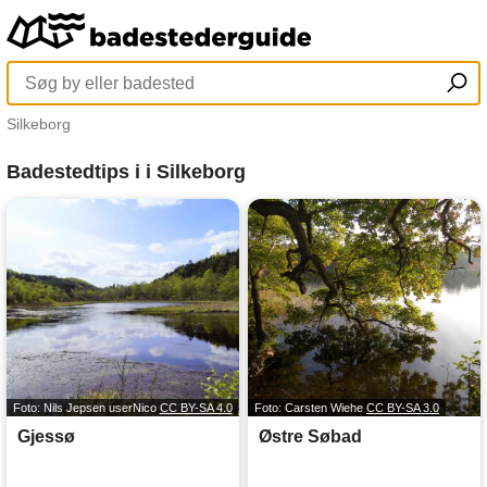
Silkeborg
Badestedtips i i Silkeborg
Foto: Nils Jepsen userNico
CC BY-SA 4.0
Foto: Carsten Wiehe
CC BY-SA 3.0
Gjessø
Østre Søbad