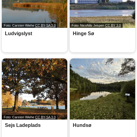
Foto: Carsten Wiehe
CC BY-SA 3.0
Foto: NicoNils Jespen
CC BY 3.0
Ludvigslyst
Hinge Sø
Foto: Carsten Wiehe
CC BY-SA 3.0
Sejs Ladeplads
Hundsø