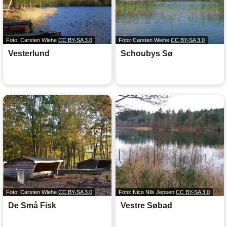
Foto: Carsten Wiehe
CC BY-SA 3.0
Foto: Carsten Wiehe
CC BY-SA 3.0
Vesterlund
Schoubys Sø
Foto: Carsten Wiehe
CC BY-SA 3.0
Foto: Nico Nils Jepsen
CC BY-SA 3.0
De Små Fisk
Vestre Søbad