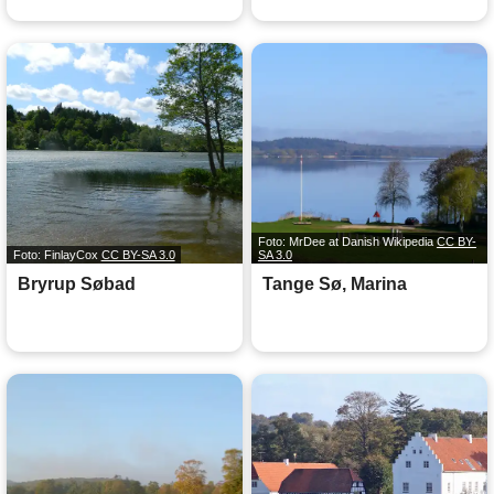
Foto: MrDee at Danish Wikipedia
CC BY-
Foto: FinlayCox
CC BY-SA 3.0
SA 3.0
Bryrup Søbad
Tange Sø, Marina