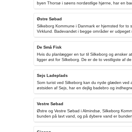
byen Thorsø i søens nordøstlige hjørne, har en ba
Østre Søbad
Silkeborg Kommune i Danmark er hjemsted for to 
Virklund. Badevandet i begge områder er udpeget s
De Små Fisk
Hvis du planlægger en tur til Silkeborg og ønsker 
ligger øst for Silkeborg. De er de to vestligste af de
Sejs Ladeplads
Som turist ved Silkeborg kan du nyde glæden ved a
østsiden af Sejs, har en dejlig badebro og indheg
Vestre Søbad
Østre og Vestre Søbad i Almindsø, Silkeborg Komm
bunden på lavt vand, og på dybere vand er bunden 
Gjessø