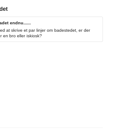
det
det endnu......
 at skrive et par linjer om badestedet, er der
r en bro eller iskiosk?