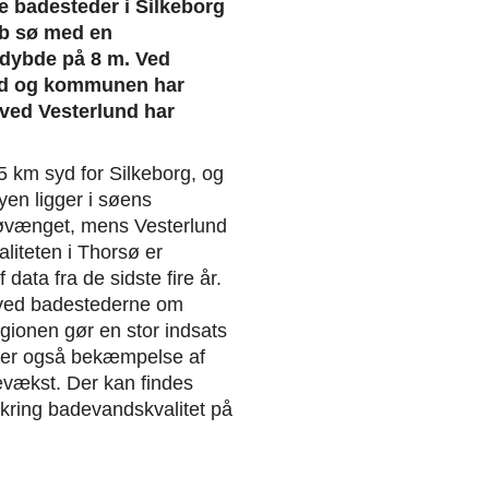
 badesteder i Silkeborg
yb sø med en
dybde på 8 m. Ved
and og kommunen har
 ved Vesterlund har
5 km syd for Silkeborg, og
yen ligger i søens
søvænget, mens Vesterlund
aliteten i Thorsø er
data fra de sidste fire år.
ved badestederne om
gionen gør en stor indsats
nder også bekæmpelse af
evækst. Der kan findes
mkring badevandskvalitet på