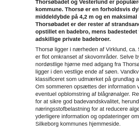
Thorsøbadet og Vesterlund er populære
kommune. Thorsø er en forholdsvis d
middeldybde på 4,2 m og en maksimal 
Thorsøbadet er der rester af strands
opstillet en badebro, mens badestedet
adskillige private badebroer.
Thorsø ligger i nærheden af Virklund, ca. 
er flot omkranset af skovområder. Selve b
nordøstlige hjørne med adgang fra Thor
ligger i den vestlige ende af søen. Vandkv
klassificeret som udmærket på grundlag af 
Om sommeren opsættes der information 
eventuel opblomstring af blågrønalger. Re
for at sikre god badevandskvalitet, heru
næringsstofbelastning for at reducere alg
yderligere information og opdateringer o
Silkeborg kommunes hjemmeside.