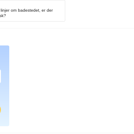
linjer om badestedet, er der
osk?