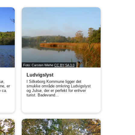
Foto: Carsten Wiehe
CC BY-SA 3.0
Ludvigslyst
sø,
I Silkeborg Kommune ligger det
ne, er
smukke område omkring Ludvigslyst
 ca.
og Julsø, der er perfekt for enhver
turist. Badevand...