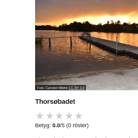
Foto: Carsten Wiehe
CC BY 3.0
Thorsøbadet
★
★
★
★
★
Betyg:
0.0
/5 (0 röster)