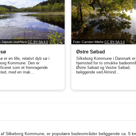
ls Jepsen userNico
CC BY-SA 4.0
Foto: Carsten Wiehe
CC BY-SA 3.0
ssø
Østre Søbad
 er en lille, relativt dyb sø i
Silkeborg Kommune i Danmark er
borg Kommune. Den er
hjemsted for to smukke badeområ
ificeret som et fremragende
Østre Søbad og Vestre Søbad,
ted, med en mak...
beliggende ved Almind...
 af Silkeborg Kommune, er populære badeområder beliggende ca. 5 km 