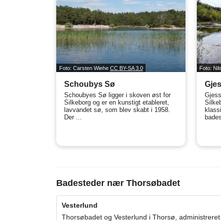
Foto: Carsten Wiehe
CC BY-SA 3.0
Foto: Ni
Schoubys Sø
Gje
Schoubyes Sø ligger i skoven øst for
Gjessø
Silkeborg og er en kunstigt etableret,
Silke
lavvandet sø, som blev skabt i 1958.
klass
Der ...
bades
Badesteder nær Thorsøbadet
Vesterlund
Thorsøbadet og Vesterlund i Thorsø, administreret