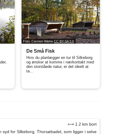
Foto: Carsten Wiehe
CC BY-SA 3.0
De Små Fisk
Hvis du planlægger en tur til Silkeborg
der,
og ønsker at komme i nærkontakt med
den storslåede natur, er det ideelt at
ta...
⟼ 1.2 km bort
syd for Silkeborg. Thorsøbadet, som ligger i selve