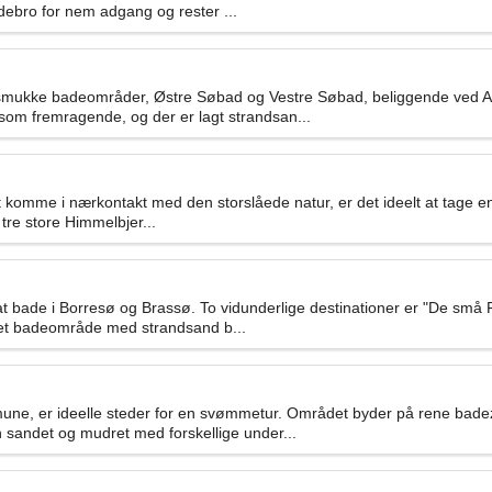
debro for nem adgang og rester ...
smukke badeområder, Østre Søbad og Vestre Søbad, beliggende ved A
om fremragende, og der er lagt strandsan...
at komme i nærkontakt med den storslåede natur, er det ideelt at tage e
 tre store Himmelbjer...
t bade i Borresø og Brassø. To vidunderlige destinationer er "De små 
net badeområde med strandsand b...
une, er ideelle steder for en svømmetur. Området byder på rene bade
sandet og mudret med forskellige under...