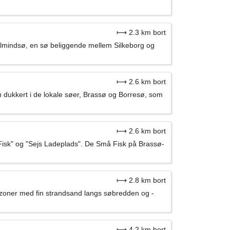
⟼ 2.3 km bort
lmindsø, en sø beliggende mellem Silkeborg og
⟼ 2.6 km bort
n dukkert i de lokale søer, Brassø og Borresø, som
⟼ 2.6 km bort
Fisk" og "Sejs Ladeplads". De Små Fisk på Brassø-
⟼ 2.8 km bort
zoner med fin strandsand langs søbredden og -
⟼ 4.2 km bort