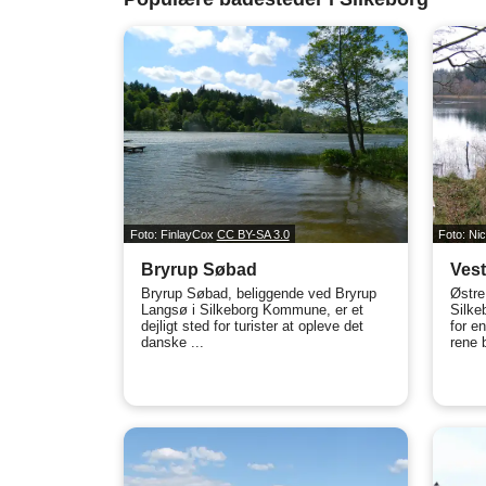
Foto: FinlayCox
CC BY-SA 3.0
Foto: Ni
Bryrup Søbad
Ves
Bryrup Søbad, beliggende ved Bryrup
Østre
Langsø i Silkeborg Kommune, er et
Silke
dejligt sted for turister at opleve det
for e
danske ...
rene 