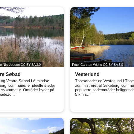
co Nils Jepsen
CC BY-SA 3.0
Foto: Carsten Wiehe
CC BY-SA 3.0
tre Søbad
Vesterlund
 og Vestre Søbad i Almindsø,
Thorsøbadet og Vesterlund i Thor
borg Kommune, er ideelle steder
administreret af Silkeborg Kommu
n svømmetur. Området byder på
populære badeområder beliggende
badezo...
5 km s...