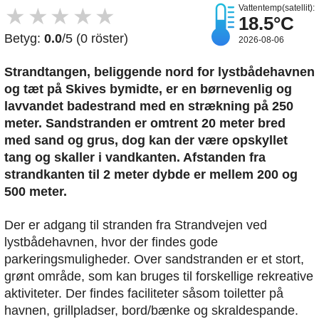
Vattentemp(satellit):
★
★
★
★
★
18.5°C
Betyg:
0.0
/5 (0 röster)
2026-08-06
Strandtangen, beliggende nord for lystbådehavnen
og tæt på Skives bymidte, er en børnevenlig og
lavvandet badestrand med en strækning på 250
meter. Sandstranden er omtrent 20 meter bred
med sand og grus, dog kan der være opskyllet
tang og skaller i vandkanten. Afstanden fra
strandkanten til 2 meter dybde er mellem 200 og
500 meter.
Der er adgang til stranden fra Strandvejen ved
lystbådehavnen, hvor der findes gode
parkeringsmuligheder. Over sandstranden er et stort,
grønt område, som kan bruges til forskellige rekreative
aktiviteter. Der findes faciliteter såsom toiletter på
havnen, grillpladser, bord/bænke og skraldespande.