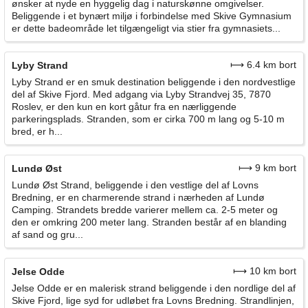
ønsker at nyde en hyggelig dag i naturskønne omgivelser.
Beliggende i et bynært miljø i forbindelse med Skive Gymnasium
er dette badeområde let tilgængeligt via stier fra gymnasiets...
⟼ 6.4 km bort
Lyby Strand
Lyby Strand er en smuk destination beliggende i den nordvestlige
del af Skive Fjord. Med adgang via Lyby Strandvej 35, 7870
Roslev, er den kun en kort gåtur fra en nærliggende
parkeringsplads. Stranden, som er cirka 700 m lang og 5-10 m
bred, er h...
⟼ 9 km bort
Lundø Øst
Lundø Øst Strand, beliggende i den vestlige del af Lovns
Bredning, er en charmerende strand i nærheden af Lundø
Camping. Strandets bredde varierer mellem ca. 2-5 meter og
den er omkring 200 meter lang. Stranden består af en blanding
af sand og gru...
⟼ 10 km bort
Jelse Odde
Jelse Odde er en malerisk strand beliggende i den nordlige del af
Skive Fjord, lige syd for udløbet fra Lovns Bredning. Strandlinjen,