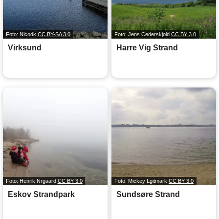
Foto: Nicodk
CC BY-SA 3.0
Foto: Jens Cederskjold
CC BY 3.0
Virksund
Harre Vig Strand
Foto: Henrik Nrgaard
CC BY 3.0
Foto: Mickey Lgitmark
CC BY 3.0
Eskov Strandpark
Sundsøre Strand