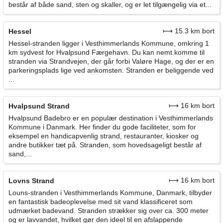
består af både sand, sten og skaller, og er let tilgængelig via et...
⟼ 15.3 km bort
Hessel
Hessel-stranden ligger i Vesthimmerlands Kommune, omkring 1
km sydvest for Hvalpsund Færgehavn. Du kan nemt komme til
stranden via Strandvejen, der går forbi Valøre Hage, og der er en
parkeringsplads lige ved ankomsten. Stranden er beliggende ved
...
⟼ 16 km bort
Hvalpsund Strand
Hvalpsund Badebro er en populær destination i Vesthimmerlands
Kommune i Danmark. Her finder du gode faciliteter, som for
eksempel en handicapvenlig strand, restauranter, kiosker og
andre butikker tæt på. Stranden, som hovedsageligt består af
sand,...
⟼ 16 km bort
Lovns Strand
Louns-stranden i Vesthimmerlands Kommune, Danmark, tilbyder
en fantastisk badeoplevelse med sit vand klassificeret som
udmærket badevand. Stranden strækker sig over ca. 300 meter
og er lavvandet, hvilket gør den ideel til en afslappende