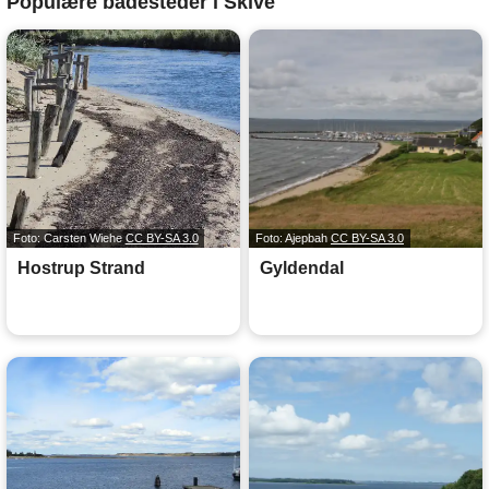
Populære badesteder i Skive
Foto: Carsten Wiehe
CC BY-SA 3.0
Foto: Ajepbah
CC BY-SA 3.0
Hostrup Strand
Gyldendal