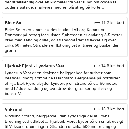
der strækker sig over en kilometer fra vest rundt om odden til
oddens østside, markeres med en blå streg på korte...
⟼ 11.2 km bort
Birke Sø
Birke Sø er en fantastisk destination i Viborg Kommune i
Danmark på besøg for turister. Søbredden er omkring 3-5 meter
bred med sand og græs, og strandområdet strækker sig over
cirka 60 meter. Stranden er flot omgivet af træer og buske, der
gror n...
⟼ 14.6 km bort
Hjarbæk Fjord - Lynderup Vest
Lynderup Vest er en tiltalende beliggenhed for turister som
besøger Viborg Kommune i Danmark. Beliggende på nordsiden
af Hjarbæk Fjord tilbyder Lynderup en strand på ca. 60 meter,
med både strandeng og overdrev, der grænser op til siv og
buske. Ve...
⟼ 15.3 km bort
Virksund
Virksund Strand, beliggende i den sydøstlige del af Lovns
Bredning ved udløbet af Hjarbæk Fjord, byder på en smuk udsigt
til Virksund-dæmningen. Stranden er cirka 500 meter lang og