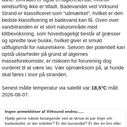
windsurfing ikke er tilladt. Badevandet ved Virksund
Strand er klassificeret som "udmærket", hvilket er den
bedste klassificering et badevand kan få. Oven over
sandstranden er et stort naturområde med
klitbevoksning, som hovedsageligt består af græsser
og spredte lave buske, hvilket giver et smukt
udflugtsmål for naturelskere. Selvom der potentielt kan
opstå uklarheder på grund af algernes
masseforekomster, er risikoen for forurening dog
vurderet til at være lav. Vær opmærksom på, at hunde
skal føres i snor på stranden.
Senest målte temperatur via satellit var
18,5°C
målt
2026-08-07.
Ingen anmeldelser af Virksund endnu......
Hjælp gerne næste besøgende ved at skrive et par linjer om
badestedet, er der toiletter? Er det lavvandet? Er der en bro eller