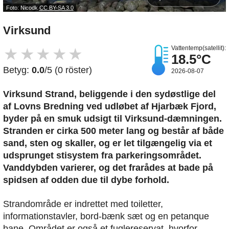
Foto: Nicodk
CC BY-SA 3.0
Virksund
Vattentemp(satellit):
★
★
★
★
★
18.5°C
Betyg:
0.0
/5 (0 röster)
2026-08-07
Virksund Strand, beliggende i den sydøstlige del
af Lovns Bredning ved udløbet af Hjarbæk Fjord,
byder på en smuk udsigt til Virksund-dæmningen.
Stranden er cirka 500 meter lang og består af både
sand, sten og skaller, og er let tilgængelig via et
udsprunget stisystem fra parkeringsområdet.
Vanddybden varierer, og det frarådes at bade på
spidsen af odden due til dybe forhold.
Strandområde er indrettet med toiletter,
informationstavler, bord-bænk sæt og en petanque
bane. Området er også et fuglereservat, hvorfor