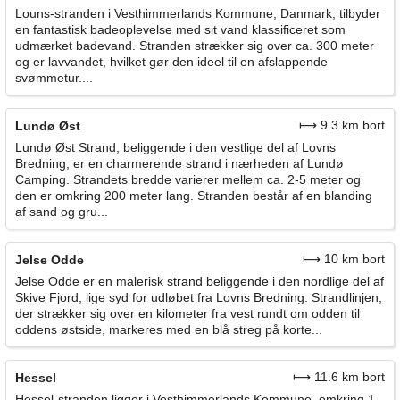
Louns-stranden i Vesthimmerlands Kommune, Danmark, tilbyder
en fantastisk badeoplevelse med sit vand klassificeret som
udmærket badevand. Stranden strækker sig over ca. 300 meter
og er lavvandet, hvilket gør den ideel til en afslappende
svømmetur....
⟼ 9.3 km bort
Lundø Øst
Lundø Øst Strand, beliggende i den vestlige del af Lovns
Bredning, er en charmerende strand i nærheden af Lundø
Camping. Strandets bredde varierer mellem ca. 2-5 meter og
den er omkring 200 meter lang. Stranden består af en blanding
af sand og gru...
⟼ 10 km bort
Jelse Odde
Jelse Odde er en malerisk strand beliggende i den nordlige del af
Skive Fjord, lige syd for udløbet fra Lovns Bredning. Strandlinjen,
der strækker sig over en kilometer fra vest rundt om odden til
oddens østside, markeres med en blå streg på korte...
⟼ 11.6 km bort
Hessel
Hessel-stranden ligger i Vesthimmerlands Kommune, omkring 1