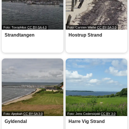
Foto: Toxophilus
CC BY-SA 4.0
Foto: Carsten Wiehe
CC BY-SA 3.0
Strandtangen
Hostrup Strand
Foto: Ajepbah
CC BY-SA 3.0
Foto: Jens Cederskjold
CC BY 3.0
Gyldendal
Harre Vig Strand