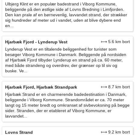
Ulbjerg Klint er en populær badestrand i Viborg Kommune,
beliggende på den østlige side af Lovns Bredning i Limfjorden.
Den kan prale af en børnevenlig, lavvandet strand, der strækker
sig hundreder af meter ud i vandet, uden at blive dybere end
en...
⟼ 5.6 km bort
Hjarbæk Fjord - Lynderup Vest
Lynderup Vest er en tiltalende beliggenhed for turister som
besøger Viborg Kommune i Danmark. Beliggende på nordsiden
af Hjarbæk Fjord tilbyder Lynderup en strand på ca. 60 meter,
med både strandeng og overdrev, der grænser op til siv og
buske. Ve...
⟼ 8.7 km bort
Hjarbæk Fjord, Hjarbæk Strandpark
Hjarbæk Strand er en charmerende badedestination i Danmark,
beliggende i Viborg Kommune. Strandområdet er ca. 70 meter
langt og 15 meter bredt og omkranset af sivbevoksning på begge
sider. Stranden, der er etableret af Viborg Kommune, er
lavvandet...
⟼ 9.2 km bort
Lovns Strand