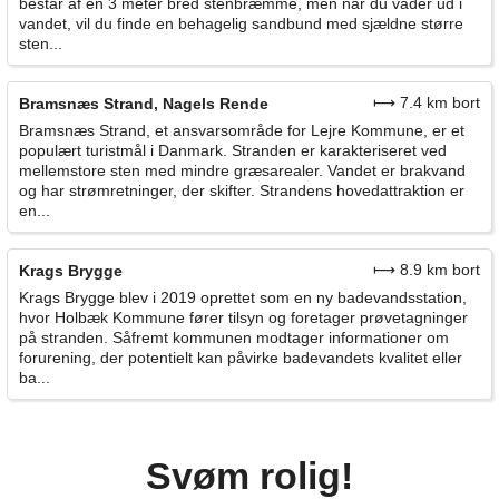
består af en 3 meter bred stenbræmme, men når du vader ud i
vandet, vil du finde en behagelig sandbund med sjældne større
sten...
⟼ 7.4 km bort
Bramsnæs Strand, Nagels Rende
Bramsnæs Strand, et ansvarsområde for Lejre Kommune, er et
populært turistmål i Danmark. Stranden er karakteriseret ved
mellemstore sten med mindre græsarealer. Vandet er brakvand
og har strømretninger, der skifter. Strandens hovedattraktion er
en...
⟼ 8.9 km bort
Krags Brygge
Krags Brygge blev i 2019 oprettet som en ny badevandsstation,
hvor Holbæk Kommune fører tilsyn og foretager prøvetagninger
på stranden. Såfremt kommunen modtager informationer om
forurening, der potentielt kan påvirke badevandets kvalitet eller
ba...
Svøm rolig!