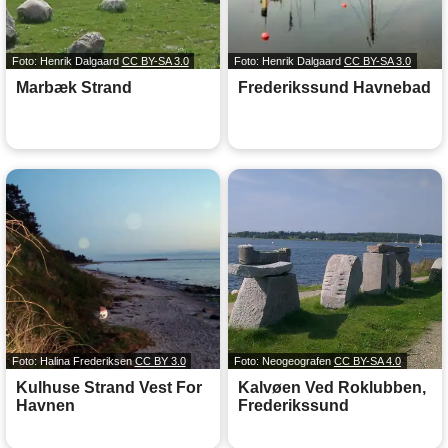
Foto: Henrik Dalgaard
CC BY-SA 3.0
Foto: Henrik Dalgaard
CC BY-SA 3.0
Marbæk Strand
Frederikssund Havnebad
Foto: Halina Frederiksen
CC BY 3.0
Foto: Neogeografen
CC BY-SA 4.0
Kulhuse Strand Vest For
Kalvøen Ved Roklubben,
Havnen
Frederikssund