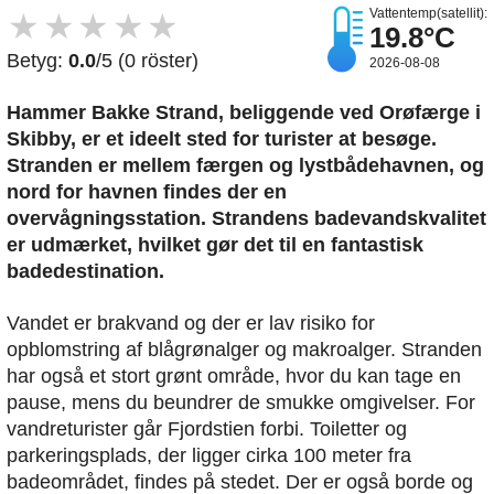
Vattentemp(satellit):
★
★
★
★
★
19.8°C
Betyg:
0.0
/5 (0 röster)
2026-08-08
Hammer Bakke Strand, beliggende ved Orøfærge i
Skibby, er et ideelt sted for turister at besøge.
Stranden er mellem færgen og lystbådehavnen, og
nord for havnen findes der en
overvågningsstation. Strandens badevandskvalitet
er udmærket, hvilket gør det til en fantastisk
badedestination.
Vandet er brakvand og der er lav risiko for
opblomstring af blågrønalger og makroalger. Stranden
har også et stort grønt område, hvor du kan tage en
pause, mens du beundrer de smukke omgivelser. For
vandreturister går Fjordstien forbi. Toiletter og
parkeringsplads, der ligger cirka 100 meter fra
badeområdet, findes på stedet. Der er også borde og