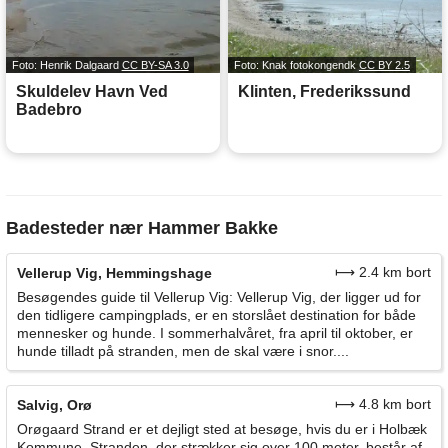
Foto: Henrik Dalgaard
CC BY-SA 3.0
Foto: Knak fotokongendk
CC BY 2.5
Skuldelev Havn Ved
Klinten, Frederikssund
Badebro
Badesteder nær Hammer Bakke
⟼ 2.4 km bort
Vellerup Vig, Hemmingshage
Besøgendes guide til Vellerup Vig: Vellerup Vig, der ligger ud for
den tidligere campingplads, er en storslået destination for både
mennesker og hunde. I sommerhalvåret, fra april til oktober, er
hunde tilladt på stranden, men de skal være i snor....
⟼ 4.8 km bort
Salvig, Orø
Orøgaard Strand er et dejligt sted at besøge, hvis du er i Holbæk
Kommune. Stranden, der strækker sig over 100 meter, består af