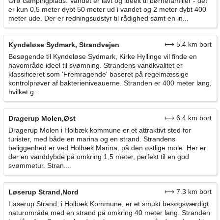
Orø campingplads. Vandet er lavt og ideelt til børnefamilier - det
er kun 0,5 meter dybt 50 meter ud i vandet og 2 meter dybt 400
meter ude. Der er redningsudstyr til rådighed samt en in...
⟼ 5.4 km bort
Kyndeløse Sydmark, Strandvejen
Besøgende til Kyndeløse Sydmark, Kirke Hyllinge vil finde en
havområde ideel til svømning. Strandens vandkvalitet er
klassificeret som 'Fremragende' baseret på regelmæssige
kontrolprøver af bakterieniveauerne. Stranden er 400 meter lang,
hvilket g...
⟼ 6.4 km bort
Dragerup Molen,Øst
Dragerup Molen i Holbæk kommune er et attraktivt sted for
turister, med både en marina og en strand. Strandens
beliggenhed er ved Holbæk Marina, på den østlige mole. Her er
der en vanddybde på omkring 1,5 meter, perfekt til en god
svømmetur. Stran...
⟼ 7.3 km bort
Løserup Strand,Nord
Løserup Strand, i Holbæk Kommune, er et smukt besøgsværdigt
naturområde med en strand på omkring 40 meter lang. Stranden