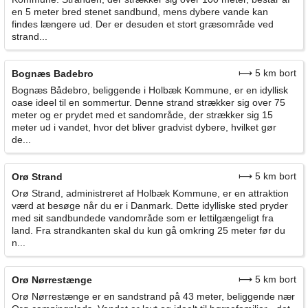
en 5 meter bred stenet sandbund, mens dybere vande kan
findes længere ud. Der er desuden et stort græsområde ved
strand...
⟼ 5 km bort
Bognæs Badebro
Bognæs Bådebro, beliggende i Holbæk Kommune, er en idyllisk
oase ideel til en sommertur. Denne strand strækker sig over 75
meter og er prydet med et sandområde, der strækker sig 15
meter ud i vandet, hvor det bliver gradvist dybere, hvilket gør
de...
⟼ 5 km bort
Orø Strand
Orø Strand, administreret af Holbæk Kommune, er en attraktion
værd at besøge når du er i Danmark. Dette idylliske sted pryder
med sit sandbundede vandområde som er lettilgængeligt fra
land. Fra strandkanten skal du kun gå omkring 25 meter før du
n...
⟼ 5 km bort
Orø Nørrestænge
Orø Nørrestænge er en sandstrand på 43 meter, beliggende nær