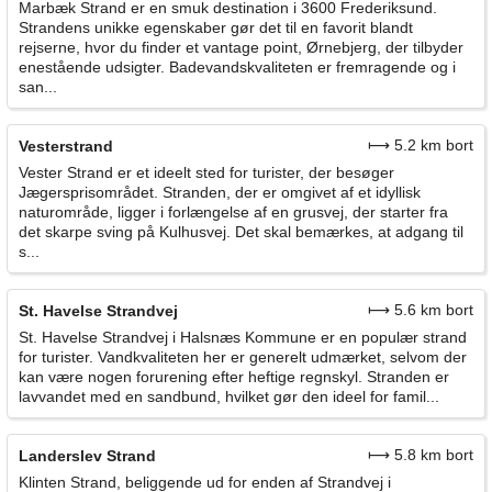
Marbæk Strand er en smuk destination i 3600 Frederiksund.
Strandens unikke egenskaber gør det til en favorit blandt
rejserne, hvor du finder et vantage point, Ørnebjerg, der tilbyder
enestående udsigter. Badevandskvaliteten er fremragende og i
san...
⟼ 5.2 km bort
Vesterstrand
Vester Strand er et ideelt sted for turister, der besøger
Jægersprisområdet. Stranden, der er omgivet af et idyllisk
naturområde, ligger i forlængelse af en grusvej, der starter fra
det skarpe sving på Kulhusvej. Det skal bemærkes, at adgang til
s...
⟼ 5.6 km bort
St. Havelse Strandvej
St. Havelse Strandvej i Halsnæs Kommune er en populær strand
for turister. Vandkvaliteten her er generelt udmærket, selvom der
kan være nogen forurening efter heftige regnskyl. Stranden er
lavvandet med en sandbund, hvilket gør den ideel for famil...
⟼ 5.8 km bort
Landerslev Strand
Klinten Strand, beliggende ud for enden af Strandvej i