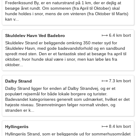
Frederikssund By, er en naturstrand på 1 km, der er dejlig at
besøge året rundt. Om sommeren (fra April til Oktober) skal
hunde holdes i snor, mens de om vinteren (fra Oktober til Marts)
kan v...
⟼ 6.4 km bort
Skuldelev Havn Ved Badebro
Skuldelev Strand er beliggende omkring 350 meter syd for
Skuldelev Havn, med gode badevandsforhold og en sandbund
spredt med sten. Den er et fantastisk sted at besøge fra april til
oktober, hvor hunde skal være i snor, men kan løbe løs fra
oktober...
⟼ 7.3 km bort
Dalby Strand
Dalby Strand ligger for enden af Dalby Strandvej, og er et
populært rejsemål for både lokale borgere og turister.
Badevandet kategoriseres generelt som udmærket, hvilket er det
højeste niveau. Strømretningen følger normalt vinden, og
stranden er k...
⟼ 8.4 km bort
Hyllingeriis
Hyllingeriis Strand, som er beliggende ud for sommerhusområdet