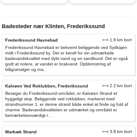
Badesteder nær Klinten, Frederikssund
⟼ 1.8 km bort
Frederikssund Havnebad
Frederikssund Havnebad er bekvemt beliggende ved Sydkajen
midt i Frederikssund by. Det er kendt for sin udmærkede
badevandskvalitet med dybt vand og en sandbund. Det er også
godt at notere, at vandet er brakvand. Opblomstring af
blågrønalger og ma...
⟼ 2.2 km bort
Kalvøen Ved Roklubben, Frederikssund
Besøger du Frederikssund-området, er Kalvøen Strand et
hyggeligt stop. Beliggende ved roklubben, markeret med
strandnummer 1, er denne strand både enkel at finde og fuld af
charme. Badevandskvaliteten er udmærket og området er
bemærkelsesværdigt r...
⟼ 3.8 km bort
Marbæk Strand