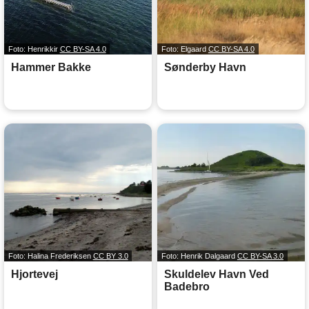
Foto: Henrikkir
CC BY-SA 4.0
Foto: Elgaard
CC BY-SA 4.0
Hammer Bakke
Sønderby Havn
Foto: Halina Frederiksen
CC BY 3.0
Foto: Henrik Dalgaard
CC BY-SA 3.0
Hjortevej
Skuldelev Havn Ved
Badebro