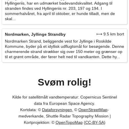
Hyllingeriis, har en udmærket badevandskvalitet. Adgang til
stranden findes ved Hyllingeriis nr. 203, 197 og 194. I
sommerhalvåret, fra april til oktober, er hunde tilladt, men de
skal...
⟼ 9.5 km bort
Nordmarken, Jyllinge Strandby
Nordmarken Strand, beliggende vest for Jyllinge i Roskilde
Kommune, byder på et idyllisk udflugtsmål for besøgende. Denne
charmerende strand strækker sig over 150 meter og grænser op
til et grønt område, der fører helt ned til vandkanten. Dette hy...
Svøm rolig!
Kilde for satellitmålt vandtemperatur: Copernicus Sentinel
data fra European Space Agency.
Kortdata: ©
Dataforsyningen
, ©
OpenStreetMap
-
medverkande, Shuttle Radar Topography Mission |
Kortprojektion: ©
OpenTopoMap
(
CC-BY-SA
)