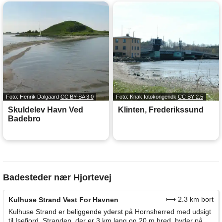
Foto: Henrik Dalgaard
CC BY-SA 3.0
Foto: Knak fotokongendk
CC BY 2.5
Skuldelev Havn Ved
Klinten, Frederikssund
Badebro
Badesteder nær Hjortevej
⟼ 2.3 km bort
Kulhuse Strand Vest For Havnen
Kulhuse Strand er beliggende yderst på Hornsherred med udsigt
til Isefjord. Stranden, der er 3 km lang og 20 m bred, byder på