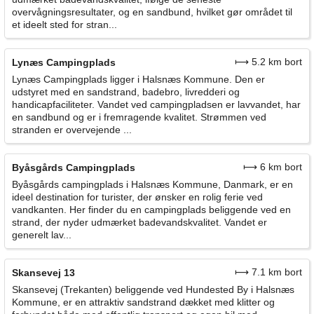
overvågningsresultater, og en sandbund, hvilket gør området til
et ideelt sted for stran...
⟼ 5.2 km bort
Lynæs Campingplads
Lynæs Campingplads ligger i Halsnæs Kommune. Den er
udstyret med en sandstrand, badebro, livredderi og
handicapfaciliteter. Vandet ved campingpladsen er lavvandet, har
en sandbund og er i fremragende kvalitet. Strømmen ved
stranden er overvejende ...
⟼ 6 km bort
Byåsgårds Campingplads
Byåsgårds campingplads i Halsnæs Kommune, Danmark, er en
ideel destination for turister, der ønsker en rolig ferie ved
vandkanten. Her finder du en campingplads beliggende ved en
strand, der nyder udmærket badevandskvalitet. Vandet er
generelt lav...
⟼ 7.1 km bort
Skansevej 13
Skansevej (Trekanten) beliggende ved Hundested By i Halsnæs
Kommune, er en attraktiv sandstrand dækket med klitter og