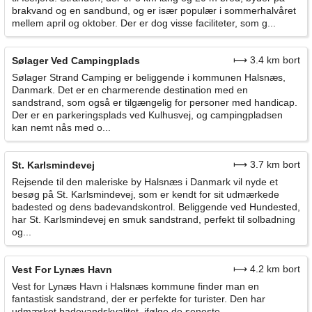
brakvand og en sandbund, og er især populær i sommerhalvåret
mellem april og oktober. Der er dog visse faciliteter, som g...
⟼ 3.4 km bort
Sølager Ved Campingplads
Sølager Strand Camping er beliggende i kommunen Halsnæs,
Danmark. Det er en charmerende destination med en
sandstrand, som også er tilgængelig for personer med handicap.
Der er en parkeringsplads ved Kulhusvej, og campingpladsen
kan nemt nås med o...
⟼ 3.7 km bort
St. Karlsmindevej
Rejsende til den maleriske by Halsnæs i Danmark vil nyde et
besøg på St. Karlsmindevej, som er kendt for sit udmærkede
badested og dens badevandskontrol. Beliggende ved Hundested,
har St. Karlsmindevej en smuk sandstrand, perfekt til solbadning
og...
⟼ 4.2 km bort
Vest For Lynæs Havn
Vest for Lynæs Havn i Halsnæs kommune finder man en
fantastisk sandstrand, der er perfekte for turister. Den har
udmærket badevandskvalitet, ifølge de seneste