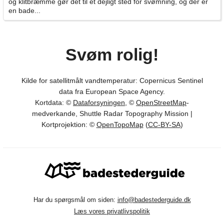
og klitbræmme gør det til et dejligt sted for svømning, og der er
en bade...
Svøm rolig!
Kilde for satellitmålt vandtemperatur: Copernicus Sentinel
data fra European Space Agency.
Kortdata: ©
Dataforsyningen
, ©
OpenStreetMap
-
medverkande, Shuttle Radar Topography Mission |
Kortprojektion: ©
OpenTopoMap
(
CC-BY-SA
)
Har du spørgsmål om siden:
info@badestederguide.dk
Læs vores privatlivspolitik