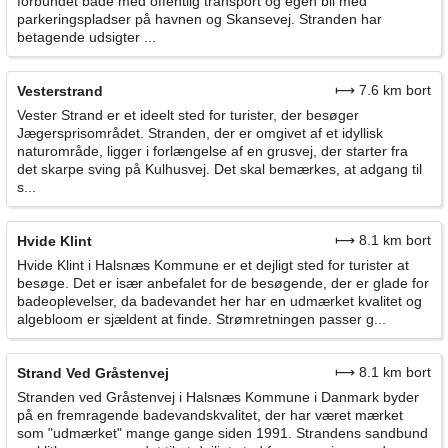
forbundet både med offentlig transport og egen bil med
parkeringspladser på havnen og Skansevej. Stranden har
betagende udsigter ...
⟼ 7.6 km bort
Vesterstrand
Vester Strand er et ideelt sted for turister, der besøger
Jægersprisområdet. Stranden, der er omgivet af et idyllisk
naturområde, ligger i forlængelse af en grusvej, der starter fra
det skarpe sving på Kulhusvej. Det skal bemærkes, at adgang til
s...
⟼ 8.1 km bort
Hvide Klint
Hvide Klint i Halsnæs Kommune er et dejligt sted for turister at
besøge. Det er især anbefalet for de besøgende, der er glade for
badeoplevelser, da badevandet her har en udmærket kvalitet og
algebloom er sjældent at finde. Strømretningen passer g...
⟼ 8.1 km bort
Strand Ved Gråstenvej
Stranden ved Gråstenvej i Halsnæs Kommune i Danmark byder
på en fremragende badevandskvalitet, der har været mærket
som "udmærket" mange gange siden 1991. Strandens sandbund