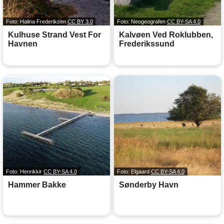
Foto: Halina Frederiksen
CC BY 3.0
Foto: Neogeografen
CC BY-SA 4.0
Kulhuse Strand Vest For
Kalvøen Ved Roklubben,
Havnen
Frederikssund
Foto: Henrikkir
CC BY-SA 4.0
Foto: Elgaard
CC BY-SA 4.0
Hammer Bakke
Sønderby Havn