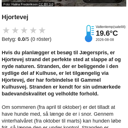
Foto: Halina Frederiksen
CC BY 3.0
Hjortevej
Vattentemp(satellit):
★
★
★
★
★
19.6°C
Betyg:
0.0
/5 (0 röster)
2026-08-08
Hvis du planlægger et besøg til Jægerspris, er
Hjortevej strand det perfekte sted at slappe af og
nyde naturen. Stranden, der er beliggende i den
sydlige del af Kulhuse, er let tilgængelig via
Hjortevej, der har forbindelse til Gammel
Kulhusvej. Stranden er kendt for sin udmærkede
badevandskvalitet og velholdte forhold.
Om sommeren (fra april til oktober) er det tilladt at
have hunde med, så længe de er i snor. Gennem
vinterhalvåret (fra oktober til marts) kan hunden løbe
frit, så længe den er under kontrol. Stranden er