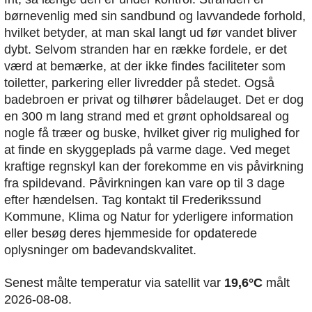
børnevenlig med sin sandbund og lavvandede forhold,
hvilket betyder, at man skal langt ud før vandet bliver
dybt. Selvom stranden har en række fordele, er det
værd at bemærke, at der ikke findes faciliteter som
toiletter, parkering eller livredder på stedet. Også
badebroen er privat og tilhører bådelauget. Det er dog
en 300 m lang strand med et grønt opholdsareal og
nogle få træer og buske, hvilket giver rig mulighed for
at finde en skyggeplads på varme dage. Ved meget
kraftige regnskyl kan der forekomme en vis påvirkning
fra spildevand. Påvirkningen kan vare op til 3 dage
efter hændelsen. Tag kontakt til Frederikssund
Kommune, Klima og Natur for yderligere information
eller besøg deres hjemmeside for opdaterede
oplysninger om badevandskvalitet.
Senest målte temperatur via satellit var
19,6°C
målt
2026-08-08.