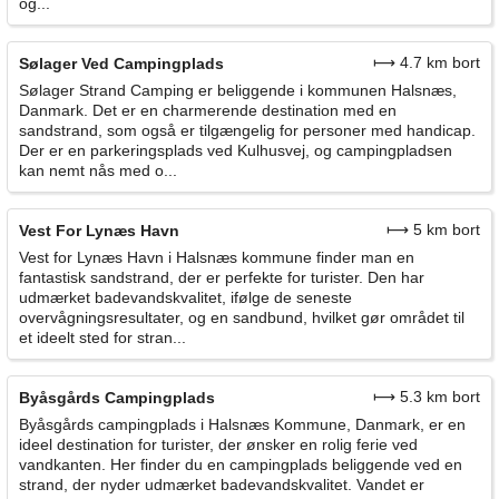
og...
⟼ 4.7 km bort
Sølager Ved Campingplads
Sølager Strand Camping er beliggende i kommunen Halsnæs,
Danmark. Det er en charmerende destination med en
sandstrand, som også er tilgængelig for personer med handicap.
Der er en parkeringsplads ved Kulhusvej, og campingpladsen
kan nemt nås med o...
⟼ 5 km bort
Vest For Lynæs Havn
Vest for Lynæs Havn i Halsnæs kommune finder man en
fantastisk sandstrand, der er perfekte for turister. Den har
udmærket badevandskvalitet, ifølge de seneste
overvågningsresultater, og en sandbund, hvilket gør området til
et ideelt sted for stran...
⟼ 5.3 km bort
Byåsgårds Campingplads
Byåsgårds campingplads i Halsnæs Kommune, Danmark, er en
ideel destination for turister, der ønsker en rolig ferie ved
vandkanten. Her finder du en campingplads beliggende ved en
strand, der nyder udmærket badevandskvalitet. Vandet er