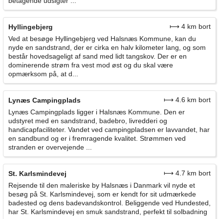
betagende udsigter ...
⟼ 4 km bort
Hyllingebjerg
Ved at besøge Hyllingebjerg ved Halsnæs Kommune, kan du
nyde en sandstrand, der er cirka en halv kilometer lang, og som
består hovedsageligt af sand med lidt tangskov. Der er en
dominerende strøm fra vest mod øst og du skal være
opmærksom på, at d...
⟼ 4.6 km bort
Lynæs Campingplads
Lynæs Campingplads ligger i Halsnæs Kommune. Den er
udstyret med en sandstrand, badebro, livredderi og
handicapfaciliteter. Vandet ved campingpladsen er lavvandet, har
en sandbund og er i fremragende kvalitet. Strømmen ved
stranden er overvejende ...
⟼ 4.7 km bort
St. Karlsmindevej
Rejsende til den maleriske by Halsnæs i Danmark vil nyde et
besøg på St. Karlsmindevej, som er kendt for sit udmærkede
badested og dens badevandskontrol. Beliggende ved Hundested,
har St. Karlsmindevej en smuk sandstrand, perfekt til solbadning