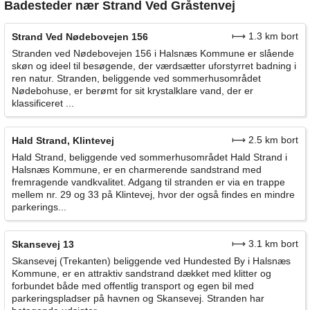
Badesteder nær Strand Ved Gråstenvej
⟼ 1.3 km bort
Strand Ved Nødebovejen 156
Stranden ved Nødebovejen 156 i Halsnæs Kommune er slående
skøn og ideel til besøgende, der værdsætter uforstyrret badning i
ren natur. Stranden, beliggende ved sommerhusområdet
Nødebohuse, er berømt for sit krystalklare vand, der er
klassificeret ...
⟼ 2.5 km bort
Hald Strand, Klintevej
Hald Strand, beliggende ved sommerhusområdet Hald Strand i
Halsnæs Kommune, er en charmerende sandstrand med
fremragende vandkvalitet. Adgang til stranden er via en trappe
mellem nr. 29 og 33 på Klintevej, hvor der også findes en mindre
parkerings...
⟼ 3.1 km bort
Skansevej 13
Skansevej (Trekanten) beliggende ved Hundested By i Halsnæs
Kommune, er en attraktiv sandstrand dækket med klitter og
forbundet både med offentlig transport og egen bil med
parkeringspladser på havnen og Skansevej. Stranden har