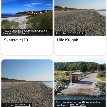
Foto: Guillaume Baviere from Uppsala
Sweden
CC BY-SA 2.0
Foto: Fod
CC BY 2.5 dk
Skansevej 13
Lille Kulgab
Foto: Kresten Hartvig Klit Krestenklit at
Foto: Fod
CC BY 2.5 dk
dawikipedia
CC BY-SA 2.5