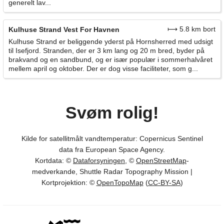
generelt lav...
⟼ 5.8 km bort
Kulhuse Strand Vest For Havnen
Kulhuse Strand er beliggende yderst på Hornsherred med udsigt
til Isefjord. Stranden, der er 3 km lang og 20 m bred, byder på
brakvand og en sandbund, og er især populær i sommerhalvåret
mellem april og oktober. Der er dog visse faciliteter, som g...
Svøm rolig!
Kilde for satellitmålt vandtemperatur: Copernicus Sentinel
data fra European Space Agency.
Kortdata: ©
Dataforsyningen
, ©
OpenStreetMap
-
medverkande, Shuttle Radar Topography Mission |
Kortprojektion: ©
OpenTopoMap
(
CC-BY-SA
)