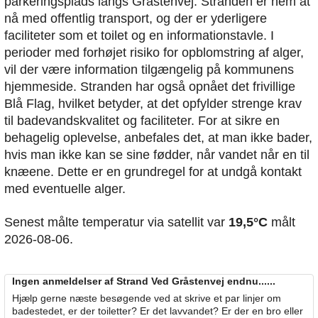
parkeringsplads langs Gråstenvej. Stranden er nem at
nå med offentlig transport, og der er yderligere
faciliteter som et toilet og en informationstavle. I
perioder med forhøjet risiko for opblomstring af alger,
vil der være information tilgængelig på kommunens
hjemmeside. Stranden har også opnået det frivillige
Blå Flag, hvilket betyder, at det opfylder strenge krav
til badevandskvalitet og faciliteter. For at sikre en
behagelig oplevelse, anbefales det, at man ikke bader,
hvis man ikke kan se sine fødder, når vandet når en til
knæene. Dette er en grundregel for at undgå kontakt
med eventuelle alger.
Senest målte temperatur via satellit var
19,5°C
målt
2026-08-06.
Ingen anmeldelser af Strand Ved Gråstenvej endnu......
Hjælp gerne næste besøgende ved at skrive et par linjer om
badestedet, er der toiletter? Er det lavvandet? Er der en bro eller