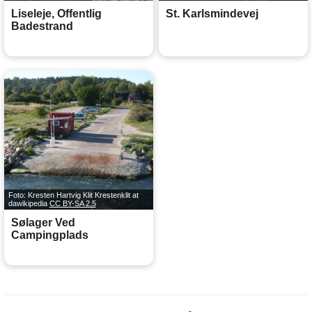
Liseleje, Offentlig
St. Karlsmindevej
Badestrand
Foto: Kresten Hartvig Klit Krestenklit at
dawikipedia
CC BY-SA 2.5
Sølager Ved
Campingplads